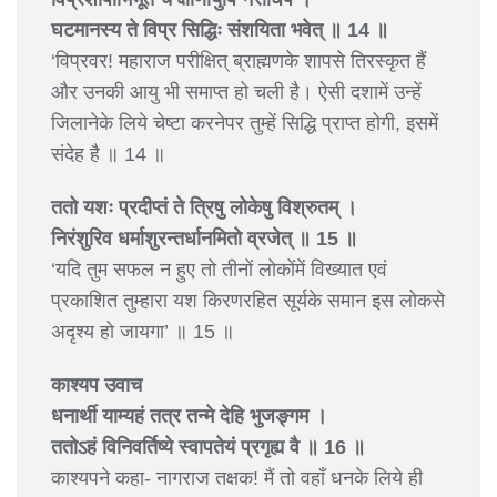
घटमानस्य ते विप्र सिद्धिः संशयिता भवेत् ॥ 14 ॥
‘विप्रवर! महाराज परीक्षित् ब्राह्मणके शापसे तिरस्कृत हैं
और उनकी आयु भी समाप्त हो चली है। ऐसी दशामें उन्हें
जिलानेके लिये चेष्टा करनेपर तुम्हें सिद्धि प्राप्त होगी, इसमें
संदेह है ॥ 14 ॥
ततो यशः प्रदीप्तं ते त्रिषु लोकेषु विश्रुतम् ।
निरंशुरिव धर्माशुरन्तर्धानमितो व्रजेत् ॥ 15 ॥
‘यदि तुम सफल न हुए तो तीनों लोकोंमें विख्यात एवं
प्रकाशित तुम्हारा यश किरणरहित सूर्यके समान इस लोकसे
अदृश्य हो जायगा’ ॥ 15 ॥
काश्यप उवाच
धनार्थी याम्यहं तत्र तन्मे देहि भुजङ्गम ।
ततोऽहं विनिवर्तिष्ये स्वापतेयं प्रगृह्य वै ॥ 16 ॥
काश्यपने कहा- नागराज तक्षक! मैं तो वहाँ धनके लिये ही