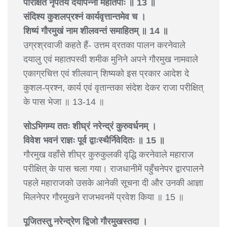
परिक्षिते नृपतये दयापन्नो महातपाः ॥ 13 ॥
संदिश्य कुशलप्रश्नं कार्यवृत्तान्तमेव च ।
शिष्यं गौरमुखं नाम शीलवन्तं समाहितम् ॥ 14 ॥
उग्रश्रवाजी कहते हैं- उत्तम व्रतका पालन करनेवाले
दयालु एवं महातपस्वी शमीक मुनिने अपने गौरमुख नामवाले
एकाग्रचित्त एवं शीलवान् शिष्यको इस प्रकार आदेश दे
कुशल-प्रश्न, कार्य एवं वृतान्तका संदेश देकर राजा परीक्षित्
के पास भेजा ॥ 13-14 ॥
सोऽभिगम्य ततः शीघ्रं नरेन्द्रं कुरुवर्धनम् ।
विवेश भवनं राज्ञः पूर्व द्वाःस्थैर्निवेदितः ॥ 15 ॥
गौरमुख वहाँसे शीघ्र कुरुकुलकी वृद्धि करनेवाले महाराज
परीक्षित् के पास चला गया। राजधानीमें पहुँचनेपर द्वारपालने
पहले महाराजको उसके आनेकी सूचना दी और उनकी आज्ञा
मिलनेपर गौरमुखने राजभवनमें प्रवेश किया ॥ 15 ॥
पूजितस्तु नरेन्द्रेण द्विजो गौरमुखस्तदा ।