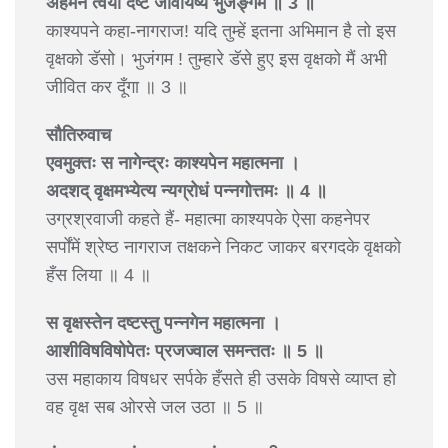
अहमेनं त्वया दष्टं जीवयिष्ये भुजङ्गम ॥ 3 ॥
काश्यपने कहा-नागराज! यदि तुम्हें इतना अभिमान है तो इस
वृक्षको डॅसो। भुजंगम ! तुम्हारे डॅसे हुए इस वृक्षको मैं अभी
जीवित कर दूँगा ॥ 3 ॥
सौतिरुवाच
एवमुक्तः स नागेन्द्रः काश्यपेन महात्मना ।
अदशद् वृक्षमभ्येत्य न्यग्रोधं पन्नगोत्तमः ॥ 4 ॥
उग्रश्रवाजी कहते हैं- महात्मा काश्यपके ऐसा कहनेपर
सर्पोंमें श्रेष्ठ नागराज तक्षकने निकट जाकर बरगदके वृक्षको
हँस लिया ॥ 4 ॥
स वृक्षस्तेन दष्टस्तु पन्नगेन महात्मना ।
आशीविषविषोपेतः प्रजज्वाल समन्ततः ॥ 5 ॥
उस महाकाय विषधर सर्पके हँसते ही उसके विषसे व्याप्त हो
वह वृक्ष सब ओरसे जल उठा ॥ 5 ॥