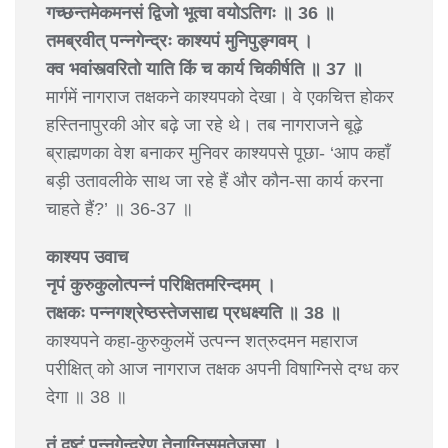
गच्छन्तमेकमनसं द्विजो भूत्वा वयोऽतिगः ॥ 36 ॥
तमब्रवीत् पन्नगेन्द्रः काश्यपं मुनिपुङ्गवम् ।
क्व भवांस्त्वरितो याति किं च कार्य चिकीर्षति ॥ 37 ॥
मार्गमें नागराज तक्षकने काश्यपको देखा। वे एकचित्त होकर
हस्तिनापुरकी ओर बढ़े जा रहे थे। तब नागराजने बूढ़े
ब्राह्मणका वेश बनाकर मुनिवर काश्यपसे पूछा- ‘आप कहाँ
बड़ी उतावलीके साथ जा रहे हैं और कौन-सा कार्य करना
चाहते हैं?’ ॥ 36-37 ॥
काश्यप उवाच
नृपं कुरुकुलोत्पन्नं परिक्षितमरिन्दमम् ।
तक्षकः पन्नगश्रेष्ठस्तेजसाद्य प्रधक्ष्यति ॥ 38 ॥
काश्यपने कहा-कुरुकुलमें उत्पन्न शत्रुदमन महाराज
परीक्षित् को आज नागराज तक्षक अपनी विषाग्निसे दग्ध कर
देगा ॥ 38 ॥
तं दष्टं पन्नगेन्द्रेण तेनाग्निसमतेजसा ।