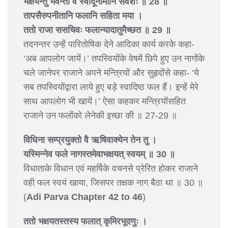
भक्षयन्तु भवन्तो वै स्वादूनीमानि सर्वशः ॥ 28 ॥
तापसैरुपनीतानि फलानि सहिता मया ।
ततो राजा ससचिवः फलान्यादातुमैच्छत ॥ 29 ॥
तदनन्तर उन्हें पारितोषिक देने आदिका कार्य करके कहा-
‘अब आपलोग जायें।’ तपस्वियोंके वेषमें छिपे हुए उन नागोंके
चले जानेपर राजाने अपने मन्त्रियों और सुहृदोंसे कहा- ‘ये
सब तपस्वियोंद्वारा लाये हुए बड़े स्वादिष्ठ फल हैं। इन्हें मेरे
साथ आपलोग भी खायें।’ ऐसा कहकर मन्त्रियोंसहित
राजाने उन फलोंको लेनेकी इच्छा की ॥ 27-29 ॥
विधिना सम्प्रयुक्तो वै ऋषिवाक्येन तेन तु ।
यस्मिन्नेव फले नागस्तमेवाभक्षयत् स्वयम् ॥ 30 ॥
विधाताके विधान एवं महर्षिके वचनसे प्रेरित होकर राजाने
वही फल स्वयं खाया, जिसपर तक्षक नाग बैठा था ॥ 30 ॥
(
Adi Parva Chapter 42 to 46
)
ततो भक्षयतस्तस्य फलात् कृमिरभूदणुः ।