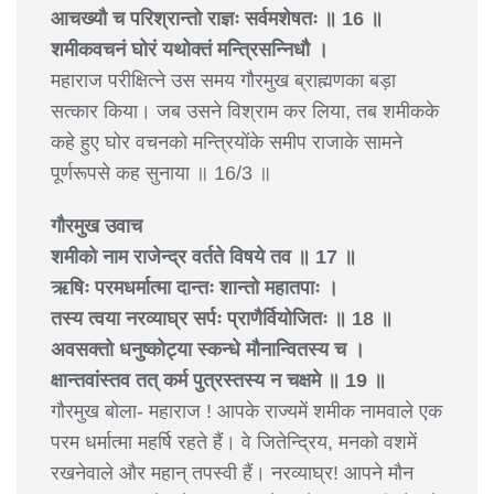
आचख्यौ च परिश्रान्तो राज्ञः सर्वमशेषतः ॥ 16 ॥
शमीकवचनं घोरं यथोक्तं मन्त्रिसन्निधौ ।
महाराज परीक्षित्ने उस समय गौरमुख ब्राह्मणका बड़ा
सत्कार किया। जब उसने विश्राम कर लिया, तब शमीकके
कहे हुए घोर वचनको मन्त्रियोंके समीप राजाके सामने
पूर्णरूपसे कह सुनाया ॥ 16/3 ॥
गौरमुख उवाच
शमीको नाम राजेन्द्र वर्तते विषये तव ॥ 17 ॥
ऋषिः परमधर्मात्मा दान्तः शान्तो महातपाः ।
तस्य त्वया नरव्याघ्र सर्पः प्राणैर्वियोजितः ॥ 18 ॥
अवसक्तो धनुष्कोट्या स्कन्धे मौनान्वितस्य च ।
क्षान्तवांस्तव तत् कर्म पुत्रस्तस्य न चक्षमे ॥ 19 ॥
गौरमुख बोला- महाराज ! आपके राज्यमें शमीक नामवाले एक
परम धर्मात्मा महर्षि रहते हैं। वे जितेन्द्रिय, मनको वशमें
रखनेवाले और महान् तपस्वी हैं। नरव्याघ्र! आपने मौन