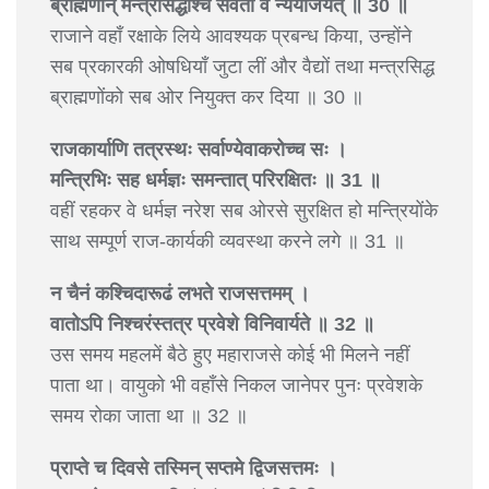
ब्राह्मणान् मन्त्रसिद्धांश्च सर्वतो वै न्ययोजयत् ॥ 30 ॥
राजाने वहाँ रक्षाके लिये आवश्यक प्रबन्ध किया, उन्होंने
सब प्रकारकी ओषधियाँ जुटा लीं और वैद्यों तथा मन्त्रसिद्ध
ब्राह्मणोंको सब ओर नियुक्त कर दिया ॥ 30 ॥
राजकार्याणि तत्रस्थः सर्वाण्येवाकरोच्च सः ।
मन्त्रिभिः सह धर्मज्ञः समन्तात् परिरक्षितः ॥ 31 ॥
वहीं रहकर वे धर्मज्ञ नरेश सब ओरसे सुरक्षित हो मन्त्रियोंके
साथ सम्पूर्ण राज-कार्यकी व्यवस्था करने लगे ॥ 31 ॥
न चैनं कश्चिदारूढं लभते राजसत्तमम् ।
वातोऽपि निश्चरंस्तत्र प्रवेशे विनिवार्यते ॥ 32 ॥
उस समय महलमें बैठे हुए महाराजसे कोई भी मिलने नहीं
पाता था। वायुको भी वहाँसे निकल जानेपर पुनः प्रवेशके
समय रोका जाता था ॥ 32 ॥
प्राप्ते च दिवसे तस्मिन् सप्तमे द्विजसत्तमः ।