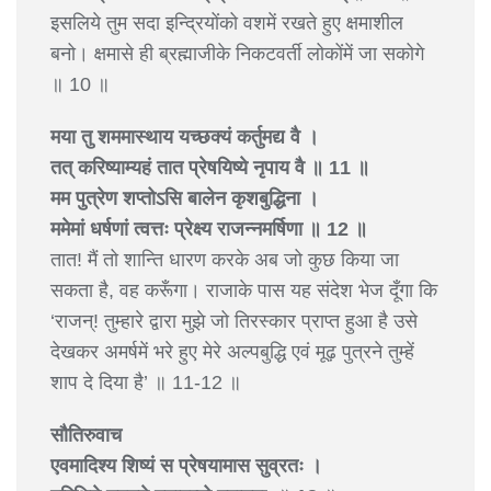
इसलिये तुम सदा इन्द्रियोंको वशमें रखते हुए क्षमाशील
बनो। क्षमासे ही ब्रह्माजीके निकटवर्ती लोकोंमें जा सकोगे
॥ 10 ॥
मया तु शममास्थाय यच्छक्यं कर्तुमद्य वै ।
तत् करिष्याम्यहं तात प्रेषयिष्ये नृपाय वै ॥ 11 ॥
मम पुत्रेण शप्तोऽसि बालेन कृशबुद्धिना ।
ममेमां धर्षणां त्वत्तः प्रेक्ष्य राजन्नमर्षिणा ॥ 12 ॥
तात! मैं तो शान्ति धारण करके अब जो कुछ किया जा
सकता है, वह करूँगा। राजाके पास यह संदेश भेज दूँगा कि
‘राजन्! तुम्हारे द्वारा मुझे जो तिरस्कार प्राप्त हुआ है उसे
देखकर अमर्षमें भरे हुए मेरे अल्पबुद्धि एवं मूढ़ पुत्रने तुम्हें
शाप दे दिया है’ ॥ 11-12 ॥
सौतिरुवाच
एवमादिश्य शिष्यं स प्रेषयामास सुव्रतः ।