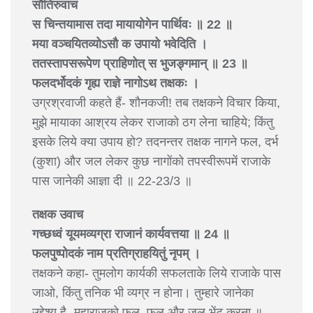
सौतिरुवाच
स चिन्तयामास तदा मायायोगेन पार्थिवः ॥ 22 ॥
मया वञ्चयितव्योऽसौ क उपायो भवेदिति ।
ततस्तापसरूपेण प्राहिणोत् स भुजङ्गमान् ॥ 23 ॥
फलदर्भोदकं गृह्य राज्ञे नागोऽथ तक्षकः ।
उग्रश्रवाजी कहते हैं- शौनकजी! तब तक्षकने विचार किया,
मुझे मायाका आश्रय लेकर राजाको ठग लेना चाहिये; किंतु
इसके लिये क्या उपाय हो? तदनन्तर तक्षक नागने फल, दर्भ
(कुशा) और जल लेकर कुछ नागोंको तपस्वीरूपमें राजाके
पास जानेकी आज्ञा दी ॥ 22-23/3 ॥
तक्षक उवाच
गच्छध्वं यूयमव्यग्रा राजानं कार्यवत्तया ॥ 24 ॥
फलपुष्पोदकं नाम प्रतिग्राहयितुं नृपम् ।
तक्षकने कहा- तुमलोग कार्यकी सफलताके लिये राजाके पास
जाओ, किंतु तनिक भी व्यग्र न होना। तुम्हारे जानेका
उद्देश्य है- महाराजको फल, फूल और जल भेंट करना ॥