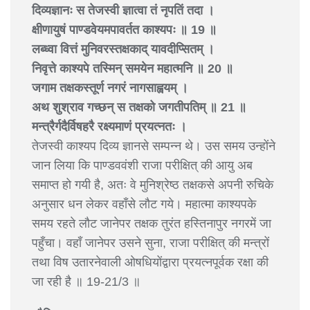
दिव्यज्ञानः स तेजस्वी ज्ञात्वा तं नृपतिं तदा ।
क्षीणायुषं पाण्डवेयमपावर्तत काश्यपः ॥ 19 ॥
लब्ध्वा वित्तं मुनिवरस्तक्षकाद् यावदीप्सितम् ।
निवृत्ते काश्यपे तस्मिन् समयेन महात्मनि ॥ 20 ॥
जगाम तक्षकस्तूर्ण नगरं नागसाह्वयम् ।
अथ शुश्राव गच्छन् स तक्षको जगतीपतिम् ॥ 21 ॥
मन्त्रैर्गदैर्विषहरै रक्ष्यमाणं प्रयत्नतः ।
तेजस्वी काश्यप दिव्य ज्ञानसे सम्पन्न थे। उस समय उन्होंने
जान लिया कि पाण्डववंशी राजा परीक्षित् की आयु अब
समाप्त हो गयी है, अतः वे मुनिश्रेष्ठ तक्षकसे अपनी रुचिके
अनुसार धन लेकर वहाँसे लौट गये। महात्मा काश्यपके
समय रहते लौट जानेपर तक्षक तुरंत हस्तिनापुर नगरमें जा
पहुँचा। वहाँ जानेपर उसने सुना, राजा परीक्षित् की मन्त्रों
तथा विष उतारनेवाली ओषधियोंद्वारा प्रयत्नपूर्वक रक्षा की
जा रही है ॥ 19-21/3 ॥