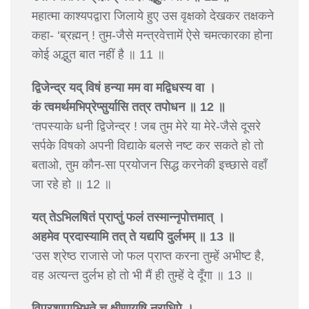
महात्मा काश्यपद्वारा जिलाये हुए उस वृक्षको देखकर तक्षकने
कहा- ‘ब्रह्मन् ! तुम-जैसे मन्त्रवेत्तामें ऐसे चमत्कारका होना
कोई अद्भुत बात नहीं है ॥ 11 ॥
द्विजेन्द्र यद् विषं हन्या मम वा मद्विधस्य वा ।
कं त्वमर्थमभिप्रेप्सुर्यासि तत्र तपोधन ॥ 12 ॥
‘तपस्याके धनी द्विजेन्द्र ! जब तुम मेरे या मेरे-जैसे दूसरे
सर्पके विषको अपनी विद्याके बलसे नष्ट कर सकते हो तो
बताओ, तुम कौन-सा प्रयोजन सिद्ध करनेकी इच्छासे वहाँ
जा रहे हो ॥ 12 ॥
यत् तेऽभिलषितं प्राप्तुं फलं तस्मान्नृपोत्तमात् ।
अहमेव प्रदास्यामि तत् ते यद्यपि दुर्लभम् ॥ 13 ॥
‘उस श्रेष्ठ राजासे जो फल प्राप्त करना तुम्हें अभीष्ट है,
वह अत्यन्त दुर्लभ हो तो भी मैं ही तुम्हें दे दूँगा ॥ 13 ॥
विप्रशापाभिभूते च क्षीणायुषि नराधिपे ।