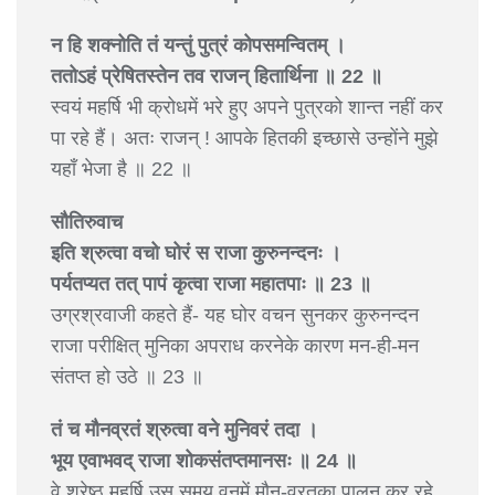
न हि शक्नोति तं यन्तुं पुत्रं कोपसमन्वितम् ।
ततोऽहं प्रेषितस्तेन तव राजन् हितार्थिना ॥ 22 ॥
स्वयं महर्षि भी क्रोधमें भरे हुए अपने पुत्रको शान्त नहीं कर
पा रहे हैं। अतः राजन् ! आपके हितकी इच्छासे उन्होंने मुझे
यहाँ भेजा है ॥ 22 ॥
सौतिरुवाच
इति श्रुत्वा वचो घोरं स राजा कुरुनन्दनः ।
पर्यतप्यत तत् पापं कृत्वा राजा महातपाः ॥ 23 ॥
उग्रश्रवाजी कहते हैं- यह घोर वचन सुनकर कुरुनन्दन
राजा परीक्षित् मुनिका अपराध करनेके कारण मन-ही-मन
संतप्त हो उठे ॥ 23 ॥
तं च मौनव्रतं श्रुत्वा वने मुनिवरं तदा ।
भूय एवाभवद् राजा शोकसंतप्तमानसः ॥ 24 ॥
वे श्रेष्ठ महर्षि उस समय वनमें मौन-व्रतका पालन कर रहे