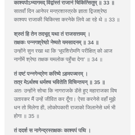
काश्यपोऽभ्यागमद् विद्वांस्तं राजानं चिकित्सितुम् ॥ 33 ॥
सातवाँ दिन आनेपर मन्त्रशास्त्रके ज्ञाता द्विजश्रेष्ठ
काश्यप राजाकी चिकित्सा करनेके लिये आ रहे थे ॥ 33 ॥
श्रुतं हि तेन तदभूद् यथा तं राजसत्तमम् ।
तक्षकः पन्नगश्रेष्ठो नेष्यते यमसादनम् ॥ 34 ॥
उन्होंने सुन रखा था कि ‘भूपशिरोमणि परीक्षित् को आज
नागोंमें श्रेष्ठ तक्षक यमलोक पहुँचा देगा’ ॥ 34 ॥
तं दष्टं पन्नगेन्द्रेण करिष्ये ऽहमपज्वरम् ।
तत्र मेऽर्थश्च धर्मश्च भवितेति विचिन्तयन् ॥ 35 ॥
अतः उन्होंने सोचा कि नागराजके डॅसे हुए महाराजका विष
उतारकर मैं उन्हें जीवित कर दूँगा। ऐसा करनेसे वहाँ मुझे
धन तो मिलेगा ही, लोकोपकारी राजाको जिलानेसे धर्म भी
होगा ॥ 35 ॥
तं ददर्श स नागेन्द्रस्तक्षकः काश्यपं पथि ।