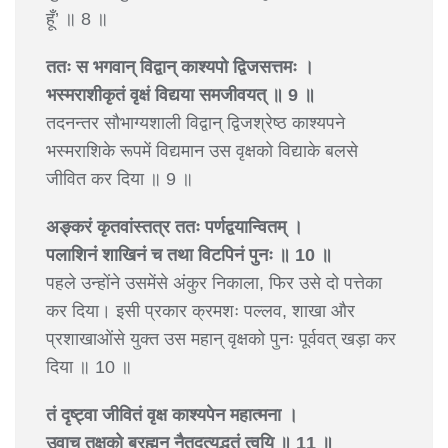
हूँ’ ॥ 8 ॥
ततः स भगवान् विद्वान् काश्यपो द्विजसत्तमः ।
भस्मराशीकृतं वृक्षं विद्यया समजीवयत् ॥ 9 ॥
तदनन्तर सौभाग्यशाली विद्वान् द्विजश्रेष्ठ काश्यपने
भस्मराशिके रूपमें विद्यमान उस वृक्षको विद्याके बलसे
जीवित कर दिया ॥ 9 ॥
अङ्करं कृतवांस्तत्र ततः पर्णद्वयान्वितम् ।
पलाशिनं शाखिनं च तथा विटपिनं पुनः ॥ 10 ॥
पहले उन्होंने उसमेंसे अंकुर निकाला, फिर उसे दो पत्तेका
कर दिया। इसी प्रकार क्रमशः पल्लव, शाखा और
प्रशाखाओंसे युक्त उस महान् वृक्षको पुनः पूर्ववत् खड़ा कर
दिया ॥ 10 ॥
तं दृष्ट्वा जीवितं वृक्ष काश्यपेन महात्मना ।
उवाच तक्षको ब्रह्मन् नैतदत्यद्भुतं त्वयि ॥ 11 ॥