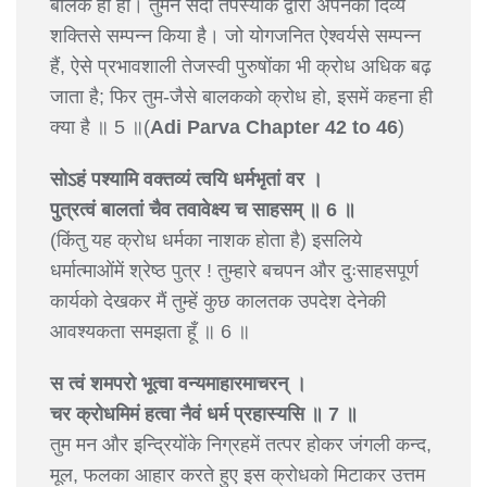
बालक ही हो। तुमने सदा तपस्याके द्वारा अपनेको दिव्य
शक्तिसे सम्पन्न किया है। जो योगजनित ऐश्वर्यसे सम्पन्न
हैं, ऐसे प्रभावशाली तेजस्वी पुरुषोंका भी क्रोध अधिक बढ़
जाता है; फिर तुम-जैसे बालकको क्रोध हो, इसमें कहना ही
क्या है ॥ 5 ॥(
Adi Parva Chapter 42 to 46
)
सोऽहं पश्यामि वक्तव्यं त्वयि धर्मभृतां वर ।
पुत्रत्वं बालतां चैव तवावेक्ष्य च साहसम् ॥ 6 ॥
(किंतु यह क्रोध धर्मका नाशक होता है) इसलिये
धर्मात्माओंमें श्रेष्ठ पुत्र ! तुम्हारे बचपन और दुःसाहसपूर्ण
कार्यको देखकर मैं तुम्हें कुछ कालतक उपदेश देनेकी
आवश्यकता समझता हूँ ॥ 6 ॥
स त्वं शमपरो भूत्वा वन्यमाहारमाचरन् ।
चर क्रोधमिमं हत्वा नैवं धर्म प्रहास्यसि ॥ 7 ॥
तुम मन और इन्द्रियोंके निग्रहमें तत्पर होकर जंगली कन्द,
मूल, फलका आहार करते हुए इस क्रोधको मिटाकर उत्तम