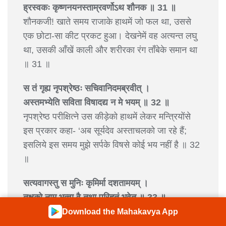
ह्रस्वकः कृष्णनयनस्ताम्रवर्णोऽथ शौनक ॥ 31 ॥
शौनकजी! खाते समय राजाके हाथमें जो फल था, उससे
एक छोटा-सा कीट प्रकट हुआ। देखनेमें वह अत्यन्त लघु
था, उसकी आँखें काली और शरीरका रंग ताँबेके समान था
॥ 31 ॥
स तं गृह्य नृपश्रेष्ठः सचिवानिदमब्रवीत् ।
अस्तमभ्येति सविता विषादद्य न मे भयम् ॥ 32 ॥
नृपश्रेष्ठ परीक्षित्ने उस कीड़ेको हाथमें लेकर मन्त्रियोंसे
इस प्रकार कहा- ‘अब सूर्यदेव अस्ताचलको जा रहे हैं;
इसलिये इस समय मुझे सर्पके विषसे कोई भय नहीं है ॥ 32
॥
सत्यवागस्तु स मुनिः कृमिर्मा दशतामयम् ।
तक्षको नाम भूत्वा वै तथा परिहृतं भवेत् ॥ 33 ॥
‘वे मुनि सत्यवादी हों, इसके लिये यह कीट ही तक्षक नाम
Download the Mahakavya App
धारण करके मुझे डॅस ले। ऐसा करनेसे मेरे दोषका परिहार