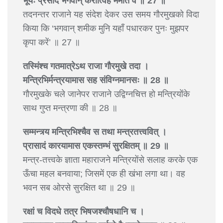
भूयः प्रसादं भगवान् करोत्विह ममेति वै ॥ 27 ॥
तदनन्तर राजाने यह संदेश देकर उस समय गौरमुखको विदा
किया कि ‘भगवान् शमीक मुनि यहाँ पधारकर पुनः मुझपर
कृपा करें’ ॥ 27 ॥
तस्मिंश्च गतमात्रेऽथ राजा गौरमुखे तदा ।
मन्त्रिभिर्मन्त्रयामास सह संविग्नमानसः ॥ 28 ॥
गौरमुखके चले जानेपर राजाने उद्विग्नचित्त हो मन्त्रियोंके
साथ गुप्त मन्त्रणा की ॥ 28 ॥
सम्मन्त्र्य मन्त्रिभिश्चैव स तथा मन्त्रतत्त्ववित् ।
प्रासादं कारयामास एकस्तम्भं सुरक्षितम् ॥ 29 ॥
मन्त्र-तत्त्वके ज्ञाता महाराजने मन्त्रियोंसे सलाह करके एक
ऊँचा महल बनवाया; जिसमें एक ही खंभा लगा था। वह
भवन सब ओरसे सुरक्षित था ॥ 29 ॥
रक्षां च विदधे तत्र भिषजश्चौषधानि च ।