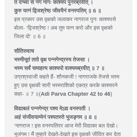
तं दग्ध्वा स नगं नागः काश्यपं पुनरब्रवीत् ।
कुरु यत्नं द्विजश्रेष्ठ जीवयैनं वनस्पतिम् ॥ 6 ॥
इस प्रकार उस वृक्षको जलाकर नागराज पुनः काश्यपसे
बोला- ‘द्विजश्रेष्ठ ! अब तुम यत्न करो और इस वृक्षको
जिला दो’ ॥ 6 ॥
सौतिरुवाच
भस्मीभूतं ततो वृक्ष पन्नगेन्द्रस्य तेजसा ।
भस्म सर्वं समाहत्य काश्यपो वाक्यमब्रवीत् ॥ 7 ॥
उग्रश्रवाजी कहते हैं- शौनकजी ! नागराजके तेजसे भस्म
हुए उस वृक्षकी सारी भस्मराशिको एकत्र करके काश्यपने
कहा- ॥ 7 ॥(
Adi Parva Chapter 42 to 46
)
विद्याबलं पन्नगेन्द्र पश्य मेऽद्य वनस्पती ।
अहं संजीवयाम्येनं पश्यतस्ते भुजङ्गम ॥ 8 ॥
‘नागराज ! इस वनस्पतिपर आज मेरी विद्याका बल देखो।
भुजंगम ! मैं तुम्हारे देखते-देखते इस वृक्षको जीवित कर देता