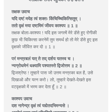
तक्षक उवाच
यदि दष्टं मयेह त्वं शक्तः किंचिच्चिकित्सितुम् ।
ततो वृक्षं मया दष्टमिमं जीवय काश्यप ॥ 1 ॥
तक्षक बोला-काश्यप ! यदि इस जगत्में मेरे डॅसे हुए रोगीकी
कुछ भी चिकित्सा करनेमें तुम समर्थ हो तो मेरे डॅसे हुए इस
वृक्षको जीवित कर दो ॥ 1 ॥
परं मन्त्रबलं यत् ते तद् दर्शय यतस्व च ।
न्यग्रोधमेनं धक्ष्यामि पश्यतस्ते द्विजोत्तम ॥ 2 ॥
द्विजश्रेष्ठ ! तुम्हारे पास जो उत्तम मन्त्रका बल है, उसे
दिखाओ और यत्न करो। लो, तुम्हारे देखते-देखते इस
वटवृक्षको में भस्म कर देता हूँ ॥ 2 ॥
काश्यप उवाच
दश नागेन्द्र वृक्षं त्वं यद्येतदभिमन्यसे ।