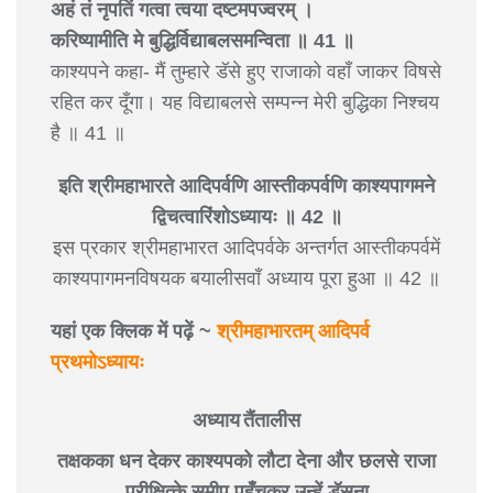
अहं तं नृपतिं गत्वा त्वया दष्टमपज्वरम् ।
करिष्यामीति मे बुद्धिर्विद्याबलसमन्विता ॥ 41 ॥
काश्यपने कहा- मैं तुम्हारे डॅसे हुए राजाको वहाँ जाकर विषसे
रहित कर दूँगा। यह विद्याबलसे सम्पन्न मेरी बुद्धिका निश्चय
है ॥ 41 ॥
इति श्रीमहाभारते आदिपर्वणि आस्तीकपर्वणि काश्यपागमने
द्विचत्वारिंशोऽध्यायः ॥ 42 ॥
इस प्रकार श्रीमहाभारत आदिपर्वके अन्तर्गत आस्तीकपर्वमें
काश्यपागमनविषयक बयालीसवाँ अध्याय पूरा हुआ ॥ 42 ॥
यहां एक क्लिक में पढ़ें ~
श्रीमहाभारतम् आदिपर्व
प्रथमोऽध्यायः
अध्याय तैंतालीस
तक्षकका धन देकर काश्यपको लौटा देना और छलसे राजा
परीक्षित्के समीप पहुँचकर उन्हें डॅसना