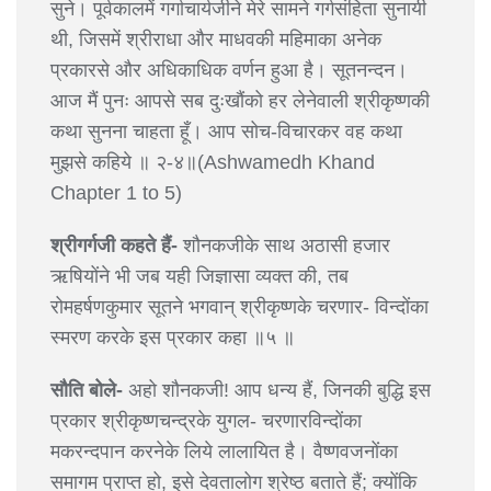
सुने। पूर्वकालमें गर्गाचार्यजीने मेरे सामने गर्गसंहिता सुनायी
थी, जिसमें श्रीराधा और माधवकी महिमाका अनेक
प्रकारसे और अधिकाधिक वर्णन हुआ है। सूतनन्दन।
आज मैं पुनः आपसे सब दुःखौंको हर लेनेवाली श्रीकृष्णकी
कथा सुनना चाहता हूँ। आप सोच-विचारकर वह कथा
मुझसे कहिये ॥ २-४॥(Ashwamedh Khand
Chapter 1 to 5)
श्रीगर्गजी कहते हैं-
शौनकजीके साथ अठासी हजार
ऋषियोंने भी जब यही जिज्ञासा व्यक्त की, तब
रोमहर्षणकुमार सूतने भगवान् श्रीकृष्णके चरणार- विन्दोंका
स्मरण करके इस प्रकार कहा ॥५ ॥
सौति बोले-
अहो शौनकजी! आप धन्य हैं, जिनकी बुद्धि इस
प्रकार श्रीकृष्णचन्द्रके युगल- चरणारविन्दोंका
मकरन्दपान करनेके लिये लालायित है। वैष्णवजनोंका
समागम प्राप्त हो, इसे देवतालोग श्रेष्ठ बताते हैं; क्योंकि