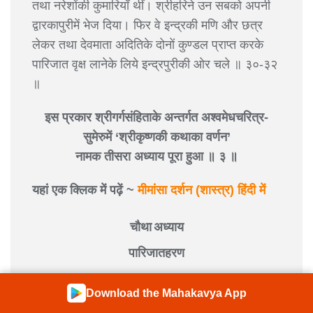
तथा नरेशोंकी कुमारियाँ थीं। श्रीहरिने उन सबको अपनी
द्वारकापुरीमें भेज दिया। फिर वे इन्द्रकी मणि और छत्र
लेकर तथा देवमाता अदितिके दोनों कुण्डल प्राप्त करके
पारिजात वृक्ष लानेके लिये इन्द्रपुरीकी ओर चले ॥ ३०-३२
॥
इस प्रकार श्रीगर्गसंहिताके अन्तर्गत अश्वमेधचरित्र-
सुमेरुमें ‘श्रीकृष्णकी कथाका वर्णन’
नामक तीसरा अध्याय पूरा हुआ ॥ ३ ॥
यहां एक क्लिक में पढ़ें ~
मीमांसा दर्शन (शास्त्र) हिंदी में
चौथा अध्याय
पारिजातहरण
श्रीगर्गजी कहते हैं-
राजन् ! स्वर्गमें जाकर इन्द्रको उनका
Download the Mahakavya App
छत्र और मणि देकर श्रीकृष्णने माता अदितिको उनके दोनों