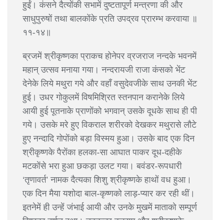
हुईं। कंसने दैत्योंकी सभामें दुष्टतापूर्ण मन्त्रणा की और
साधुपुरुषों तथा बालकोंके प्रति उपद्रव प्रारम्भ करवाया ॥
११-१४॥
ब्रजमें श्रीकृष्णका प्राकच होनेपर व्रजराज नन्दके भवनमें
महान् उत्सव मनाया गया। नन्दरायजी राजा कंसको भेंट
देनेके लिये मथुरा गये और वहाँ वसुदेवजीके साथ उनकी भेंट
हुई। उधर गोकुलमें विषमिश्रित स्तनपान करानेके लिये
आयी हुई पूतनाके प्राणोंको भगवान् उसके दूधके साथ ही पी
गये। उसके मरे हुए विकराल शरीरको देखकर मथुरासे लौटे
हुए नन्दादि गोपोंको बड़ा विस्मय हुआ। उसके बाद एक दिन
श्रीकृष्णके पैरोंका हलका-सा आघात पाकर दूध-दहीके
मटकोंसे भरा हुआ छकड़ा उलट गया। बवंडर-रूपधारी
‘तृणावर्त’ नामक दैत्यका शिशु श्रीकृष्णके हाथों वध हुआ।
एक दिन मैया यशोदा बाल-कृष्णको लाड़-प्यार कर रही थीं।
इतनेमें ही उन्हें जंभाई आयी और उनके मुखमें माताको सम्पूर्ण