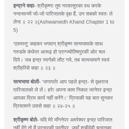
इन्द्रने कहा-
श्रीकृष्ण! तुम नरकासुरका वध करके
नन्दनवनमें जो-जो पारिजातके वृक्ष हैं, उन सबको स्वतः ले
लेना ॥ २२ ॥(Ashwamedh Khand Chapter 1 to
5)
‘एवमस्तु’ कहकर भगवान् श्रीकृष्ण सत्यभामाके साथ
गरुडके कंधेपर आरूढ़ हो प्राग्ज्योतिषपुरकी ओर चल
दिये। जब इन्द्र स्वर्गको लौट गये, तब सत्यभामाने स्वयं
श्रीहरिसे कहा ॥ २३ ॥
सत्यभामा बोली-
‘जगत्पते! आप पहले इन्द्र- से वृक्षराज
पारिजातको ले लें। हरे! अपना काम निकल जानेपर इन्द्र
आपका प्रिय कार्य नहीं करेंगे।’ प्रियाकी यह बात सुनकर
प्रियतमने उससे कहा ॥ २४-२५ ॥
श्रीकृष्ण बोले-
यदि मेरे माँगनेपर अमरेश्वर इन्द्र पारिजात
नहीं देंगे तो मैं पुरन्दरकी छातीपर, जहाँ शचीदेवी चन्दनका