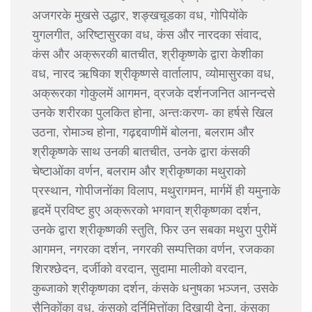
अजगरके मुखसे उद्धार, शङ्खचूडका वध, गोपियोंके
युगलगीत, अरिष्टासुरका वध, कंस और नारदका संवाद,
कंस और अक्रूरकी बातचीत, श्रीकृष्णके द्वारा केशीका
वध, नारद ऋषिका श्रीकृष्णसे वार्तालाप, व्योमासुरका वध,
अक्रूरका गोकुलमें आगमन, व्रजके दर्शनजनित आनन्दसे
उनके शरीरका पुलकित होना, अन्तःकरण- का हर्षसे खिल
उठना, रोमाञ्च होना, गढ़द्दवाणीमें बोलना, बलराम और
श्रीकृष्णके साथ उनकी बातचीत, उनके द्वारा कंसकी
चेष्टाओंका वर्णन, बलराम और श्रीकृष्णका मथुराको
प्रस्थान, गोपीजनोंका विलाप, मथुरागमन, मार्गमें ही यमुनाके
हृदमें प्रविष्ट हुए अक्रूरको भगवान् श्रीकृष्णका दर्शन,
उनके द्वारा श्रीकृष्णकी स्तुति, फिर उन सबका मथुरा पुरीमें
आगमन, नगरका दर्शन, नगरकी सम्पत्तिका वर्णन, रजकका
शिरश्छेदन, दर्जीको वरदान, सुदामा मालीको वरदान,
कुब्जाको श्रीकृष्णका दर्शन, कंसके धनुषका भञ्जन, उसके
सैनिकोंका वध, कंसको दुर्निमित्तोंका दिखायी देना, कंसका