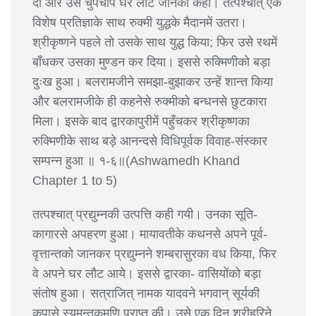
दी और उसे चुपचाप घर लौट जानेको कहा। तत्पश्चात् एक
विशेष प्रतिज्ञाके साथ रुक्मी युद्धके मैदानमें उतरा।
श्रीकृष्णने पहले तो उसके साथ युद्ध किया; फिर उसे रथमें
बाँधकर उसका मुण्डन कर दिया। इससे रुक्मिणीको बड़ा
दुःख हुआ। बलरामजीने समझा-बुझाकर उन्हें शान्त किया
और बलरामजीके ही कहनेसे रुक्मीको बन्धनसे छुटकारा
मिला। इसके बाद द्वारकापुरीमें पहुँचकर श्रीकृष्णका
रुक्मिणीके साथ बड़े आनन्दसे विधिपूर्वक विवाह-संस्कार
सम्पन्न हुआ ॥ १-६॥(Ashwamedh Khand
Chapter 1 to 5)
तत्पश्चात् प्रद्युम्नकी उत्पत्ति कही गयी। उनका सूति-
कागारसे अपहरण हुआ। मायावतीके कथनसे अपने पूर्व-
वृत्तान्तको जानकर प्रद्युम्नने शम्बरासुरका वध किया, फिर
वे अपने घर लौट आये। इससे द्वारका- वासियोंको बड़ा
संतोष हुआ। सत्राजित् नामक यादवने भगवान् सूर्यकी
कृपासे स्यमन्तकमणि प्राप्त की। उसे एक दिन श्रीहरिने