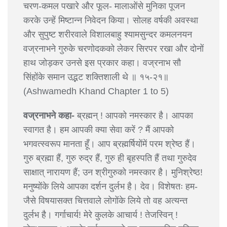
चरण-कमल पखारे और फूल- मालाओंसे मुनिका पूजन
करके उन्हें मिष्टान्न निवेदन किया। सोलह वर्षकी अवस्था
और सुपुष्ट शरीरवाले विशालबाहु श्यामसुन्दर कमलनयन
वज्रनाभने गुरुके चरणोदकको लेकर सिरपर रखा और दोनों
हाथ जोड़कर उनसे इस प्रकार कहा। वज्रनाभ सौ
सिंहोंके समान उद्भट शक्तिशाली थे ॥ १५-२१॥
(Ashwamedh Khand Chapter 1 to 5)
वज्रनाभने कहा-
ब्रह्मन् ! आपको नमस्कार है। आपका
स्वागत है। हम आपकी क्या सेवा करें ? मैं आपको
भगवत्स्वरूप मानता हूँ। आप ब्रह्मर्षियोंमें परम श्रेष्ठ हैं।
गुरु ब्रह्मा हैं, गुरु रुद्र हैं, गुरु ही बृहस्पति हैं तथा गुरुदेव
साक्षात् नारायण हैं; उन श्रीगुरुको नमस्कार है। मुनिश्रेष्ठ!
मनुष्योंके लिये आपका दर्शन दुर्लभ है। देव। विशेषतः हम-
जैसे विषयासक्त चित्तवाले लोगोंके लिये तो वह अत्यन्त
दुर्लभ है। गर्गाचार्य! मेरे कुलके आचार्य ! तेजस्विन् !