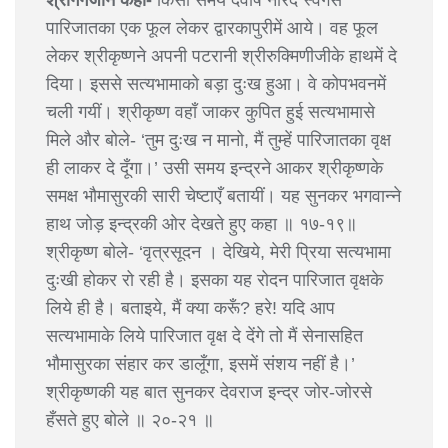
श्रीगर्गजीने कहा-
किसी समय देवर्षि नारद स्वर्गसे
पारिजातका एक फूल लेकर द्वारकापुरीमें आये। वह फूल
लेकर श्रीकृष्णने अपनी पटरानी श्रीरुक्मिणीजीके हाथमें दे
दिया। इससे सत्यभामाको बड़ा दुःख हुआ। वे कोपभवनमें
चली गयीं। श्रीकृष्ण वहाँ जाकर कुपित हुई सत्यभामासे
मिले और बोले- ‘तुम दुःख न मानो, मैं तुम्हें पारिजातका वृक्ष
ही लाकर दे दूँगा।’ उसी समय इन्द्रने आकर श्रीकृष्णके
समक्ष भौमासुरकी सारी चेष्टाएँ बतायीं। यह सुनकर भगवान्ने
हाथ जोड़ इन्द्रकी ओर देखते हुए कहा ॥ १७-१९॥
श्रीकृष्ण बोले- ‘वृत्रसूदन । देखिये, मेरी प्रिया सत्यभामा
दुःखी होकर रो रही है। इसका यह रोदन पारिजात वृक्षके
लिये ही है। बताइये, मैं क्या करूँ? हरे! यदि आप
सत्यभामाके लिये पारिजात वृक्ष दे देंगे तो मैं सेनासहित
भौमासुरका संहार कर डालूँगा, इसमें संशय नहीं है।’
श्रीकृष्णकी यह बात सुनकर देवराज इन्द्र जोर-जोरसे
हँसते हुए बोले ॥ २०-२१ ॥