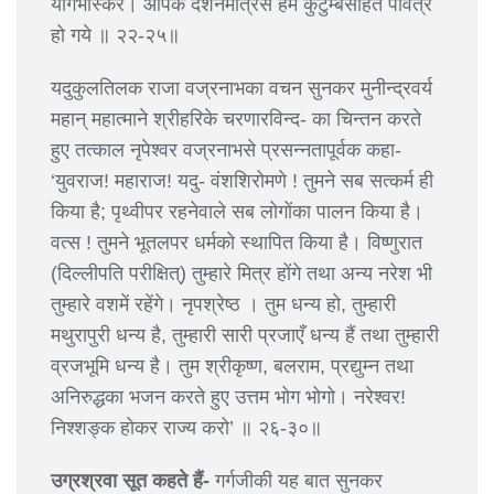
योगभास्कर। आपके दर्शनमात्रसे हम कुटुम्बसहित पवित्र
हो गये ॥ २२-२५॥
यदुकुलतिलक राजा वज्रनाभका वचन सुनकर मुनीन्द्रवर्य
महान् महात्माने श्रीहरिके चरणारविन्द- का चिन्तन करते
हुए तत्काल नृपेश्वर वज्रनाभसे प्रसन्नतापूर्वक कहा-
‘युवराज! महाराज! यदु- वंशशिरोमणे ! तुमने सब सत्कर्म ही
किया है; पृथ्वीपर रहनेवाले सब लोगोंका पालन किया है।
वत्स ! तुमने भूतलपर धर्मको स्थापित किया है। विष्णुरात
(दिल्लीपति परीक्षित्) तुम्हारे मित्र होंगे तथा अन्य नरेश भी
तुम्हारे वशमें रहेंगे। नृपश्रेष्ठ । तुम धन्य हो, तुम्हारी
मथुरापुरी धन्य है, तुम्हारी सारी प्रजाएँ धन्य हैं तथा तुम्हारी
व्रजभूमि धन्य है। तुम श्रीकृष्ण, बलराम, प्रद्युम्न तथा
अनिरुद्धका भजन करते हुए उत्तम भोग भोगो। नरेश्वर!
निश्शङ्क होकर राज्य करो’ ॥ २६-३०॥
उग्रश्रवा सूत कहते हैं-
गर्गजीकी यह बात सुनकर