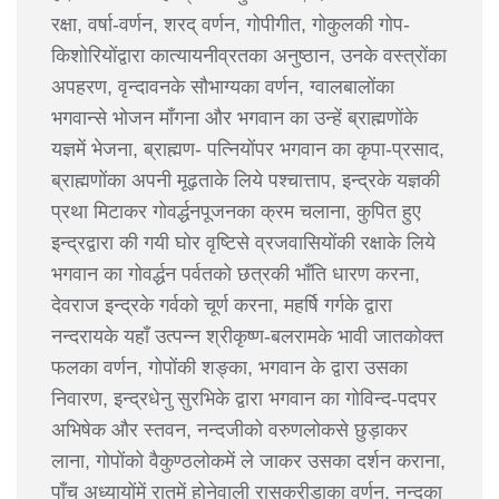
रक्षा, वर्षा-वर्णन, शरद् वर्णन, गोपीगीत, गोकुलकी गोप-
किशोरियोंद्वारा कात्यायनीव्रतका अनुष्ठान, उनके वस्त्रोंका
अपहरण, वृन्दावनके सौभाग्यका वर्णन, ग्वालबालोंका
भगवान्से भोजन माँगना और भगवान का उन्हें ब्राह्मणोंके
यज्ञमें भेजना, ब्राह्मण- पत्नियोंपर भगवान का कृपा-प्रसाद,
ब्राह्मणोंका अपनी मूढ़ताके लिये पश्चात्ताप, इन्द्रके यज्ञकी
प्रथा मिटाकर गोवर्द्धनपूजनका क्रम चलाना, कुपित हुए
इन्द्रद्वारा की गयी घोर वृष्टिसे व्रजवासियोंकी रक्षाके लिये
भगवान का गोवर्द्धन पर्वतको छत्रकी भाँति धारण करना,
देवराज इन्द्रके गर्वको चूर्ण करना, महर्षि गर्गके द्वारा
नन्दरायके यहाँ उत्पन्न श्रीकृष्ण-बलरामके भावी जातकोक्त
फलका वर्णन, गोपोंकी शङ्का, भगवान के द्वारा उसका
निवारण, इन्द्रधेनु सुरभिके द्वारा भगवान का गोविन्द-पदपर
अभिषेक और स्तवन, नन्दजीको वरुणलोकसे छुड़ाकर
लाना, गोपोंको वैकुण्ठलोकमें ले जाकर उसका दर्शन कराना,
पाँच अध्यायोंमें रातमें होनेवाली रासक्रीड़ाका वर्णन, नन्दका