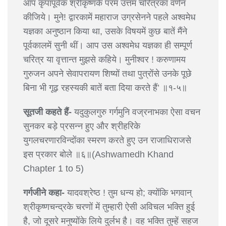
आप कृपापूर्वक श्रीकृष्णके परम उत्तम चरित्रका वर्णन
कीजिये। मुने! द्वारकामें महाराज उग्रसेनने पहले अश्वमेध
यज्ञका अनुष्ठान किया था, उसके विषयमें कुछ बातें मैंने
पूर्वकालमें सुनी थीं। आप उस अश्वमेध यज्ञका ही सम्पूर्ण
चरित्र या वृत्तान्त मुझसे कहिये। मुनीश्वर ! करुणामय
गुरुजन अपने सेवापरायण शिष्यों तथा पुत्रोंसे उनके पूछे
बिना भी गूढ़ रहस्यकी बातें बता दिया करते हैं’ ॥१-५॥
सूतजी कहते हैं-
यदुकुलगुरु गर्गमुनि वज्रनाभका ऐसा वचन
सुनकर बड़े प्रसन्न हुए और श्रीहरिके
युगलचरणारविन्दोंका स्मरण करते हुए उन राजाधिराजसे
इस प्रकार बोले ॥६॥(Ashwamedh Khand
Chapter 1 to 5)
गर्गजीने कहा-
यादवश्रेष्ठ ! तुम धन्य हो; क्योंकि भगवान्
श्रीकृष्णचन्द्रके चरणों में तुम्हारी ऐसी अविचल भक्ति हुई
है, जो दूसरे मनुष्योंके लिये दुर्लभ है। वह भक्ति तुम्हें सहज