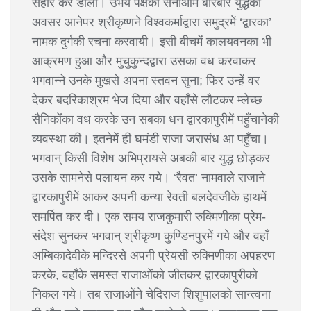
संहार कर डाला। उभय पक्षकी सेनाओंमें बारंबार युद्धका
अवसर आनेपर श्रीकृष्णने विश्वकर्माद्वारा समुद्रमें ‘द्वारका’
नामक दुर्गकी रचना करवायी। इसी बीचमें कालयवनका भी
आक्रमण हुआ और मुचुकुन्दद्वारा उसका वध करवाकर
भगवान्ने उनके मुखसे अपना स्तवन सुना; फिर उन्हें वर
देकर बदरिकाश्रम भेज दिया और वहाँसे लौटकर म्लेच्छ
सैनिकोंका वध करके उन सबका धन द्वारकापुरीमें पहुँचानेकी
व्यवस्था की। इतनेमें ही घमंडी राजा जरासंध आ पहुँचा।
भगवान् किसी विशेष अभिप्रायसे अबकी बार युद्ध छोड़कर
उसके सामनेसे पलायन कर गये। ‘रैवत’ नामवाले राजाने
द्वारकापुरीमें आकर अपनी कन्या रेवती बलदेवजीके हाथमें
समर्पित कर दी। एक समय राजकुमारी रुक्मिणीका प्रेम-
संदेश सुनकर भगवान् श्रीकृष्ण कुण्डिनपुरमें गये और वहाँ
अम्बिकादेवीके मन्दिरसे अपनी प्रेयसी रुक्मिणीका अपहरण
करके, वहाँके समस्त राजाओंको जीतकर द्वारकापुरीको
निकल गये। तब राजाओंने चेदिराज शिशुपालको सान्त्वना