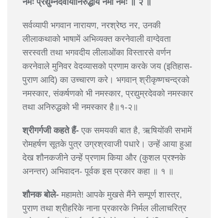
नमः प्रद्युम्नदेवायानिरुद्धाय नमो नमः ॥ २ ॥
सर्वव्यापी भगवान नारायण, नरश्रेष्ठ नर, उनकी
लीलाकथाको भाषामें अभिव्यक्त करनेवाली वाग्देवता
सरस्वती तथा भगवदीय लीलाओंका विस्तारसे वर्णन
करनेवाले मुनिवर वेदव्यासको प्रणाम करके जय (इतिहास-
पुराण आदि) का उच्चारण करे। भगवान् श्रीकृष्णचन्द्रको
नमस्कार, संकर्षणको भी नमस्कार, प्रद्युम्रदेवको नमस्कार
तथा अनिरुद्धको भी नमस्कार है॥१-२॥
श्रीगर्गजी कहते हैं-
एक समयकी बात है, ऋषियोंकी सभामें
रोमहर्षण सूतके पुत्र उग्रश्रवाजी पधारे। उन्हें आया हुआ
देख शौनकजीने उन्हें प्रणाम किया और (कुशल प्रश्नके
अनन्तर) अभिवादन- पूर्वक इस प्रकार कहा ॥ १ ॥
शौनक बोले-
महामते! आपके मुखसे मैंने सम्पूर्ण शास्त्र,
पुराण तथा श्रीहरिके नाना प्रकारके निर्मल लीलाचरित्र