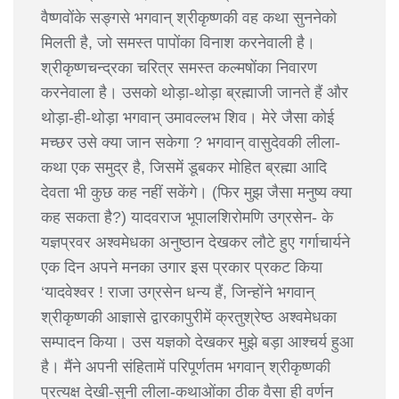
वैष्णवोंके सङ्गसे भगवान् श्रीकृष्णकी वह कथा सुननेको
मिलती है, जो समस्त पापोंका विनाश करनेवाली है।
श्रीकृष्णचन्द्रका चरित्र समस्त कल्मषोंका निवारण
करनेवाला है। उसको थोड़ा-थोड़ा ब्रह्माजी जानते हैं और
थोड़ा-ही-थोड़ा भगवान् उमावल्लभ शिव। मेरे जैसा कोई
मच्छर उसे क्या जान सकेगा ? भगवान् वासुदेवकी लीला-
कथा एक समुद्र है, जिसमें डूबकर मोहित ब्रह्मा आदि
देवता भी कुछ कह नहीं सकेंगे। (फिर मुझ जैसा मनुष्य क्या
कह सकता है?) यादवराज भूपालशिरोमणि उग्रसेन- के
यज्ञप्रवर अश्वमेधका अनुष्ठान देखकर लौटे हुए गर्गाचार्यने
एक दिन अपने मनका उगार इस प्रकार प्रकट किया
‘यादवेश्वर ! राजा उग्रसेन धन्य हैं, जिन्होंने भगवान्
श्रीकृष्णकी आज्ञासे द्वारकापुरीमें क्रतुश्रेष्ठ अश्वमेधका
सम्पादन किया। उस यज्ञको देखकर मुझे बड़ा आश्चर्य हुआ
है। मैंने अपनी संहितामें परिपूर्णतम भगवान् श्रीकृष्णकी
प्रत्यक्ष देखी-सुनी लीला-कथाओंका ठीक वैसा ही वर्णन