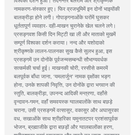
विश्वका दर्शन हुआ। तदनन्तर बलराम और श्रीकृष्णके
नामकरण-संस्कार हुए। फिर व्रजभूमिमें इन दोनों भाइयोंकी
बालक्रीड़ा होने लगी। गोपाङ्गनाओंके घरोंमें घुसकर
धूर्ततापूर्ण व्यवहार- दही-माखन चुरानेके खेल चलने लगे।
प्रसङ्गवश किसी दिन मिट्टी खा ली और माताको मुखमें
सम्पूर्ण विश्वका दर्शन कराया। नन्द और यशोदाको
श्रीकृष्णके लालन-पालनका सुख कैसे सुलभ हुआ, इस
प्रसङ्गमें उन दोनोंके पूर्वजन्मसम्बन्धी सौभाग्यवर्धक
सत्कर्मकी चर्चा हुई। माखनकी चोरी, रस्सीसे कमरमें
बलपूर्वक बाँधा जाना, ‘यमलार्जुन’ नामक वृक्षोंका भङ्ग
होना, उनके शापकी निवृत्ति, उन दोनोंके द्वारा भगवान की
स्तुति, बालक्रीड़ा, उपनन्द आदिकी मन्त्रणा, वहाँसे
वृन्दावन-गमन, वहाँ समवयस्क ग्वालबालोंके साथ बछड़े
चराना, उसी प्रसङ्गमें वत्सासुर, वकासुर और अघासुरका
वध, सखाओंके साथ श्रीहरिका यमुनातटपर प्रशंसापूर्वक
भोजन, ब्रह्माजीके द्वारा बछड़ों और ग्वालबालोंका हरण,