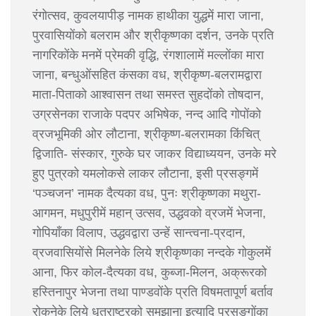
रंगोत्सव, कुवलयापीड़ नामक हाथीका युद्धमें मारा जाना,
पुरवासियोंको बलराम और श्रीकृष्णका दर्शन, उनके प्रति
नागरिकोंके मनमें प्रेमकी वृद्धि, रंगशालामें मल्लोंका मारा
जाना, बन्धुओंसहित कंसका वध, श्रीकृष्ण-बलरामद्वारा
माता-पिताको आश्वासन तथा समस्त सुहदोंको तोषदान,
उग्रसेनका राजाके पदपर अभिषेक, नन्द आदि गोपोंको
व्रजभूमिकी ओर लौटाना, श्रीकृष्ण-बलरामका किंचित्
द्विजाति- संस्कार, गुरुके घर जाकर विद्याध्ययन, उनके मरे
हुए पुत्रको यमलोकसे लाकर लौटाना, इसी प्रसङ्गमें
‘पञ्चजन’ नामक दैत्यका वध, पुनः श्रीकृष्णका मथुरा-
आगमन, मधुपुरीमें महान् उत्सव, उद्धवको व्रजमें भेजना,
गोपियाँका विलाप, उद्धवद्वारा उन्हें सान्त्वना-प्रदान,
व्रजवासियोंसे मिलनेके लिये श्रीकृष्णका नन्दके गोकुलमें
आना, फिर कोल-दैत्यका वध, कुब्जा-मिलन, अक्रूरको
हस्तिनापुर भेजना तथा पाण्डवोंके प्रति विषमतापूर्ण बर्ताव
रोकनेके लिये धृतराष्ट्रको समझाना इत्यादि प्रसङ्गोंका