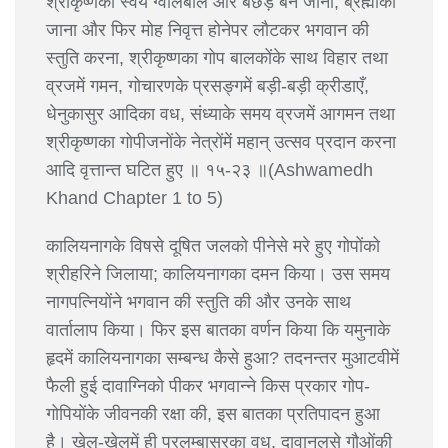
श्रीकृष्णका स्वयं ग्वालबाल और बछड़े बन जाना, ब्रह्माका
जाना और फिर मोह निवृत्त होनेपर लौटकर भगवान की
स्तुति करना, श्रीकृष्णका गोप बालकोंके साथ विहार तथा
व्रजमें गमन, गोचारणके प्रसङ्गमें बड़ी-बड़ी क्रीडाएँ,
धेनुकासुर आदिका वध, संध्याके समय व्रजमें आगमन तथा
श्रीकृष्णका गोपीजनोंके नेत्रोंमें महान् उत्सव प्रदान करना
आदि वृत्तान्त घटित हुए ॥ १५-२३ ॥(Ashwamedh
Khand Chapter 1 to 5)
कालियनागके विषसे दूषित जलको पीनेसे मरे हुए गोपोंको
श्रीहरिने जिलाया; कालियनागका दमन किया। उस समय
नागपत्नियोंने भगवान की स्तुति की और उनके साथ
वार्तालाप किया। फिर इस बातका वर्णन किया कि यमुनाके
हृदमें कालियनागका सम्बन्ध कैसे हुआ? तदनन्तर मुआटवीमें
फैली हुई दावाग्निको पीकर भगवान्ने किस प्रकार गोप-
गोपियोंके जीवनकी रक्षा की, इस बातका प्रतिपादन हुआ
है। खेल-खेलमें ही प्रलम्बासुरका वध, दावानलसे गौओंकी