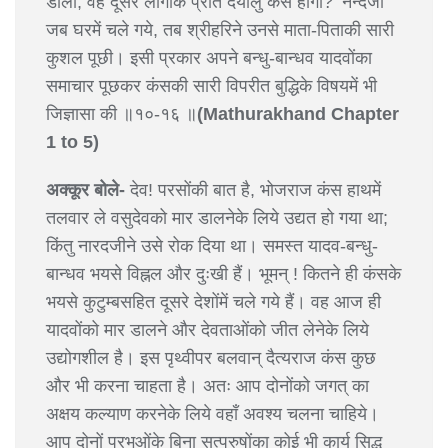
डाला, वह दूसरे लोगोंके प्रति दयालु कैसे होगा?’ नन्दजी
जब घरमें चले गये, तब श्रीहरिने उनसे माता-पिताकी सारी
कुशल पूछी। इसी प्रकार अपने बन्धु-बान्धव यादवोंका
समाचार पूछकर कंसकी सारी विपरीत बुद्धिके विषयमें भी
जिज्ञासा की ॥१०-१६ ॥
(Mathurakhand Chapter
1 to 5)
अक्कूर बोले-
देव! परसोंकी बात है, भोजराज कंस हाथमें
तलवार ले वसुदेवको मार डालनेके लिये उद्यत हो गया था;
किंतु नारदजीने उसे रोक दिया था। समस्त यादव-बन्धु-
बान्धव भयसे विह्नल और दुःखी हैं। भूमन् ! कितने ही कंसके
भयसे कुटुम्बसहित दूसरे देशोंमें चले गये हैं। वह आज ही
यादवोंको मार डालने और देवताओंको जीत लेनेके लिये
उद्योगशील है। इस पृथ्वीपर बलवान् दैत्यराज कंस कुछ
और भी करना चाहता है। अतः आप दोनोंको जगत् का
अक्षय कल्याण करनेके लिये वहाँ अवश्य चलना चाहिये।
आप दोनों प्रभुओंके बिना सत्पुरुषोंका कोई भी कार्य सिद्ध