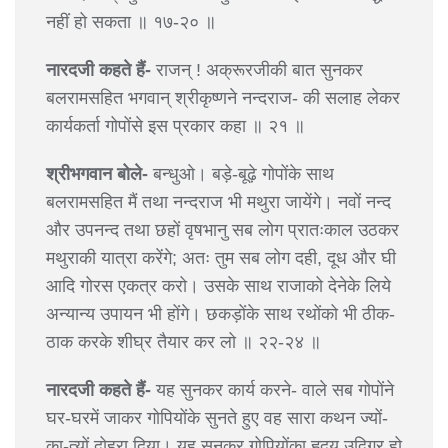
नहीं हो सकता ॥ १७-२० ॥
नारदजी कहते हैं-
राजन् ! अक्रूरजीकी बात सुनकर
बलरामसहित भगवान् श्रीकृष्णने नन्दराज- की सलाह लेकर
कार्यकर्ता गोपोंसे इस प्रकार कहा ॥ २१ ॥
श्रीभगवान बोले-
बन्धुओ। बड़े-बूढ़े गोपोंके साथ
बलरामसहित मैं तथा नन्दराज भी मथुरा जायेंगे। नवों नन्द
और उपनन्द तथा छहों वृषभानु सब लोग प्रातःकाल उठकर
मथुराकी यात्रा करेंगे; अतः तुम सब लोग दही, दूध और घी
आदि गोरस एकत्र करो। उसके साथ राजाको देनेके लिये
अन्यान्य उपायन भी होंगे। छकड़ोंके साथ रथोंको भी ठीक-
ठाक करके शीघ्र तैयार कर लो ॥ २२-२४ ॥
नारदजी कहते हैं-
यह सुनकर कार्य करने- वाले सब गोपोंने
घर-घरमें जाकर गोपियोंके सुनते हुए वह सारा कथन ज्यों-
का-त्यों दोहरा दिया। यह सुनकर गोपियोंका हृदय उद्विग्र हो