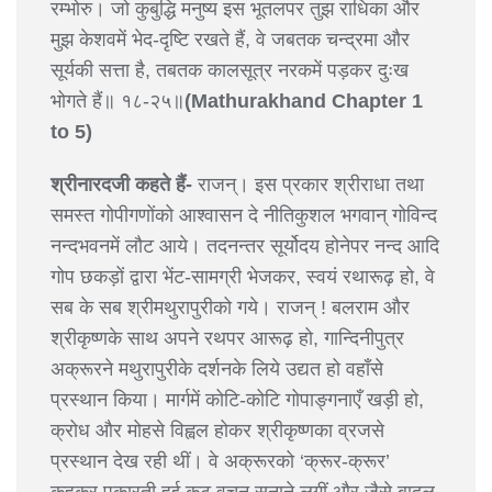
रम्भोरु। जो कुबुद्धि मनुष्य इस भूतलपर तुझ राधिका और
मुझ केशवमें भेद-दृष्टि रखते हैं, वे जबतक चन्द्रमा और
सूर्यकी सत्ता है, तबतक कालसूत्र नरकमें पड़कर दुःख
भोगते हैं॥ १८-२५॥
(Mathurakhand Chapter 1
to 5)
श्रीनारदजी कहते हैं-
राजन्। इस प्रकार श्रीराधा तथा
समस्त गोपीगणोंको आश्वासन दे नीतिकुशल भगवान् गोविन्द
नन्दभवनमें लौट आये। तदनन्तर सूर्योदय होनेपर नन्द आदि
गोप छकड़ों द्वारा भेंट-सामग्री भेजकर, स्वयं रथारूढ़ हो, वे
सब के सब श्रीमथुरापुरीको गये। राजन् ! बलराम और
श्रीकृष्णके साथ अपने रथपर आरूढ़ हो, गान्दिनीपुत्र
अक्रूरने मथुरापुरीके दर्शनके लिये उद्यत हो वहाँसे
प्रस्थान किया। मार्गमें कोटि-कोटि गोपाङ्गनाएँ खड़ी हो,
क्रोध और मोहसे विह्वल होकर श्रीकृष्णका व्रजसे
प्रस्थान देख रही थीं। वे अक्रूरको ‘क्रूर-क्रूर’