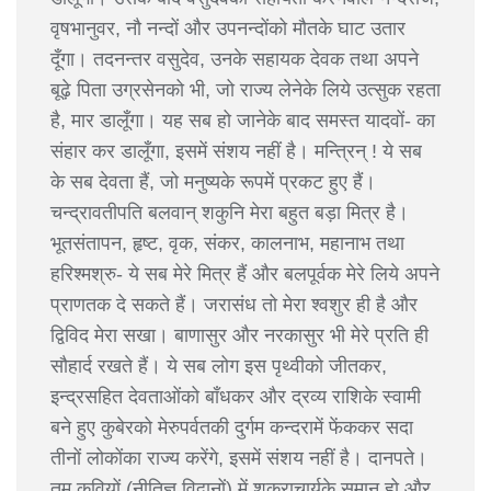
वृषभानुवर, नौ नन्दों और उपनन्दोंको मौतके घाट उतार
दूँगा। तदनन्तर वसुदेव, उनके सहायक देवक तथा अपने
बूढ़े पिता उग्रसेनको भी, जो राज्य लेनेके लिये उत्सुक रहता
है, मार डालूँगा। यह सब हो जानेके बाद समस्त यादवों- का
संहार कर डालूँगा, इसमें संशय नहीं है। मन्त्रिन् ! ये सब
के सब देवता हैं, जो मनुष्यके रूपमें प्रकट हुए हैं।
चन्द्रावतीपति बलवान् शकुनि मेरा बहुत बड़ा मित्र है।
भूतसंतापन, हृष्ट, वृक, संकर, कालनाभ, महानाभ तथा
हरिश्मश्रु- ये सब मेरे मित्र हैं और बलपूर्वक मेरे लिये अपने
प्राणतक दे सकते हैं। जरासंध तो मेरा श्वशुर ही है और
द्विविद मेरा सखा। बाणासुर और नरकासुर भी मेरे प्रति ही
सौहार्द रखते हैं। ये सब लोग इस पृथ्वीको जीतकर,
इन्द्रसहित देवताओंको बाँधकर और द्रव्य राशिके स्वामी
बने हुए कुबेरको मेरुपर्वतकी दुर्गम कन्दरामें फेंककर सदा
तीनों लोकोंका राज्य करेंगे, इसमें संशय नहीं है। दानपते।
तुम कवियों (नीतिज्ञ विद्वानों) में शुक्राचार्यके समान हो और