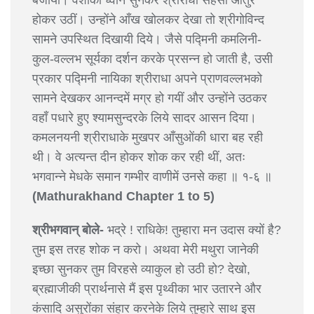
बजायी। वंशीकी ध्वनि सुनकर श्रीराधा सहसा आतुर
होकर उठीं। उन्होंने आँख खोलकर देखा तो श्रीगोविन्द
सामने उपस्थित दिखायी दिये। जैसे पद्मिनी कमलिनी-
कुल-वल्लभ सूर्यका दर्शन करके प्रसन्न हो जाती है, उसी
प्रकार पद्मिनी नायिका श्रीराधा अपने प्राणवल्लभको
सामने देखकर आनन्दमें मग्र हो गयीं और उन्होंने उठकर
वहाँ पधारे हुए श्यामसुन्दरके लिये सादर आसन दिया।
कमलनयनी श्रीराधाके मुखपर आँसुओंकी धारा बह रही
थी। वे अत्यन्त दीन होकर शोक कर रही थीं, अतः
भगवान्ने मेधके समान गम्भीर वाणीमें उनसे कहा ॥ १-६ ॥
(Mathurakhand Chapter 1 to 5)
श्रीभगवान् बोले-
भद्रे ! राधिके! तुम्हारा मन उदास क्यों है?
तुम इस तरह शोक न करो। अथवा मेरी मथुरा जानेकी
इच्छा सुनकर तुम विरहसे व्याकुल हो उठी हो? देखो,
ब्रह्माजीकी प्रार्थनासे मैं इस पृथ्वीका भार उतारने और
कंसादि असुरोंका संहार करनेके लिये तुम्हारे साथ इस