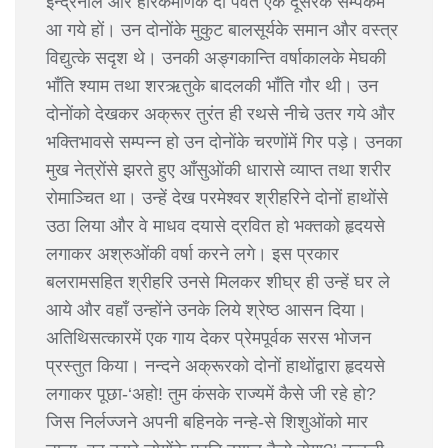
इन्द्रनील और हीरकमणिके दो पर्वत एक दूसरेके सम्पर्कमें
आ गये हों। उन दोनोंके मुकुट बालसूर्यके समान और वस्त्र
विद्युत्के सदृश थे। उनकी अङ्गकान्ति वर्षाकालके मेघकी
भाँति श्याम तथा शरऋतुके बादलकी भाँति गौर थी। उन
दोनोंको देखकर अक्रूर तुरंत ही रथसे नीचे उतर गये और
भक्तिभावसे सम्पन्न हो उन दोनोंके चरणोंमें गिर पड़े। उनका
मुख नेत्रोंसे झरते हुए आँसुओंकी धारासे व्याप्त तथा शरीर
रोमाञ्चित था। उन्हें देख परमेश्वर श्रीहरिने दोनों हाथोंसे
उठा लिया और वे माधव दयासे द्रवित हो भक्तको हृदयसे
लगाकर अश्रुओंकी वर्षा करने लगे। इस प्रकार
बलरामसहित श्रीहरि उनसे मिलकर शीघ्र ही उन्हें घर ले
आये और वहाँ उन्होंने उनके लिये श्रेष्ठ आसन दिया।
अतिथिसत्कारमें एक गाय देकर प्रेमपूर्वक सरस भोजन
प्रस्तुत किया। नन्दने अक्रूरको दोनों हाथोंद्वारा हृदयसे
लगाकर पूछा-‘अहो! तुम कंसके राज्यमें कैसे जी रहे हो?
जिस निर्लज्जने अपनी बहिनके नन्हे-से शिशुओंको मार