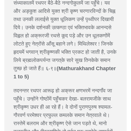
संध्याकालमें रथपर बैठे-बैठे नन्दगोकुलमें जा पहुँचे। यव
और अङ्कुश आदिसे युक्त श्री कृष्ण चरणारविन्दों के चिह्न
तथा उनकी ललाईसे युक्त धूलिकण उन्हें पृथ्वीपर दिखायी
दिये। उनके दर्शनकी उत्कण्ठा एवं भक्तिभावके आनन्दसे
विह्वल हो अक्रूरजी रथसे कूद पड़े और उन धूलकणोंमें
लोटते हुए नेत्रोंसे आँसू बहाने लगे। मिथिलेश्वर ! जिनके
हृदयमें भगवान् श्रीकृष्णकी भक्ति प्रकट हो जाती है, उनके
लिये ब्रह्मलोकपर्यन्त जगत्‌के सारे सुख तिनकेके समान
तुच्छ हो जाते हैं॥ ६-९॥
(Mathurakhand Chapter
1 to 5)
तदनन्तर रथपर आरूढ़ हो अक्रूर क्षणभरमें नन्दगाँव जा
पहुँचे। उन्होंने गोष्ठोंमें पहुँचकर देखा- बलरामजीके साथ
श्रीकृष्ण उधर ही आ रहे हैं। वे दोनों पुराणपुरुष श्यामल-
गौरवर्ण परमेश्वर प्रफुल्ल कमलके समान नेत्रवाले थे।
रास्तेमें बलराम और श्रीकृष्ण ऐसे जान पड़ते थे, मानो