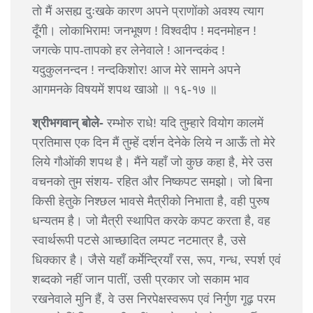
तो मैं असह्य दुःखके कारण अपने प्राणोंको अवश्य त्याग
दूँगी। लोकाभिराम! जनभूषण ! विश्वदीप ! मदनमोहन !
जगत्के पाप-तापको हर लेनेवाले ! आनन्दकंद !
यदुकुलनन्दन ! नन्दकिशोर! आज मेरे सामने अपने
आगमनके विषयमें शपथ खाओ ॥ १६-१७ ॥
श्रीभगवान् बोले-
रम्भोरु राधे! यदि तुम्हारे वियोग कालमें
प्रतिमास एक दिन मैं तुम्हें दर्शन देनेके लिये न आऊँ तो मेरे
लिये गौओंकी शपथ है। मैंने यहाँ जो कुछ कहा है, मेरे उस
वचनको तुम संशय- रहित और निष्कपट समझो। जो बिना
किसी हेतुके निश्छल भावसे मैत्रीको निभाता है, वही पुरुष
धन्यतम है। जो मैत्री स्थापित करके कपट करता है, वह
स्वार्थरूपी पटसे आच्छादित लम्पट नटमात्र है, उसे
धिक्कार है। जैसे यहाँ कर्मेन्द्रियाँ रस, रूप, गन्ध, स्पर्श एवं
शब्दको नहीं जान पातीं, उसी प्रकार जो सकाम भाव
रखनेवाले मुनि हैं, वे उस निरपेक्षस्वरूप एवं निर्गुण गूढ़ परम