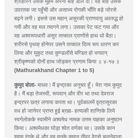
श्रीहरिने उसके मुँहमें अपनी बाँह डाल दी। वह बाँह उसके
उदरतक जा पहुँची और असाध्य रोगकी भाँति बड़े जोरसे
बढ़ने लगी। इससे उस महान् असुरकी प्राणवायु अवरुद्ध हो
गयी और वह मल त्यागने लगा। उसका पेट फट गया और
वह अश्वरूपधारी असुर तत्काल प्राणोंसे हाथ धो बैठा।
शरीरसे पृथक् होनेपर उसने तत्काल दिव्य रूप धारण कर
लिया और मुकुट तथा कुण्डलोंसे मण्डित हो भगवान्
श्रीकृष्णको दोनों हाथ जोड़कर प्रणाम किया ॥ ४-१७ ॥
(Mathurakhand Chapter 1 to 5)
कुमुद बोला-
माधव ! मैं इन्द्रका अनुचर हूँ। मेरा नाम कुमुद
है। मैं बड़ा तेजस्वी, रूपवान् और वीर था तथा देवराज
इन्द्रपर छत्र लगाया करता था। पूर्वकालमें वृत्रासुरका
वध हो जानेपर प्राप्त हुई ब्रह्म- हत्याकी शान्तिके लिये
स्वर्गलोकके स्वामीने अश्वमेध नामक उत्तम यज्ञका अनुष्ठान
किया। अश्वमेधका घोड़ा श्वेत वर्णका था। उसके कान
श्याम रंगके थे और वह मनके समान तीव्र वेगसे चलनेवाला