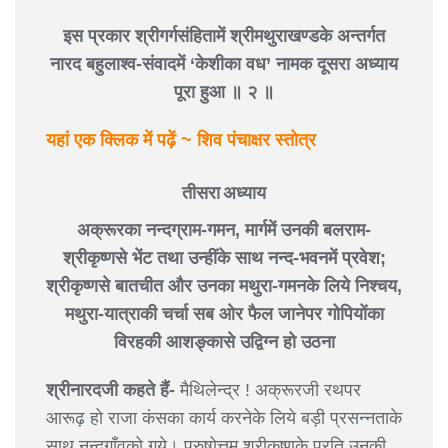
इस प्रकार श्रीगर्गसंहितामें श्रीमथुराखण्डके अन्तर्गत
नारद बहुलाश्व-संवादमें ‘केशीका वध’ नामक दूसरा अध्याय
पूरा हुआ ॥ २ ॥
यहां एक क्लिक में पढ़ें ~ शिव पंचाक्षर स्तोत्र
तीसरा अध्याय
अक्रूरका नन्दग्राम-गमन, मार्गमें उनकी बलराम-
श्रीकृष्णसे भेंट तथा उन्हींके साथ नन्द-भवनमें प्रवेश;
श्रीकृष्णसे बातचीत और उनका मथुरा-गमनके लिये निश्चय,
मथुरा-यात्राकी चर्चा सब ओर फैल जानेपर गोपियोंका
विरहकी आशङ्कासे उद्विग्न हो उठना
श्रीनारदजी कहते हैं-
मैथिलेन्द्र ! अक्रूरजी रथपर
आरूढ़ हो राजा कंसका कार्य करनेके लिये बड़ी प्रसन्नताके
साथ नन्दगाँवको गये। पुरुषोत्तम श्रीकृष्णके प्रति उनकी