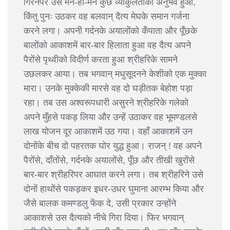
गिरनेपर उसे मन-ही-मन कुछ व्याकुलताका अनुभव हुआ,
किंतु पुनः उठकर वह बलवान् दैत्य मेघके समान गर्जना
करने लगा। अपनी गर्दनके अयालोंको कँपाता और पूँछके
बालोंको आकाशमें बार-बार हिलाता हुआ वह दैत्य अपने
पैरोंसे पृथ्वीको विदीर्ण करता हुआ श्रीहरिके सामने
उछलकर आया। तब भगवान् मधुसूदनने केशीको एक मुक्का
मारा। उनके मुक्केकी मारसे वह दो घड़ीतक बेहोश पड़ा
रहा। तब उस अश्वरूपधारी असुरने श्रीहरिके गलेको
अपने मुँहसे पकड़ लिया और उन्हें उठाकर वह भूमण्डलसे
लाख योजन दूर आकाशमें उठ गया। वहाँ आकाशमें उन
दोनोंके बीच दो पहरतक घोर युद्ध हुआ। राजन् ! वह अपने
पैरोंसे, दाँतोंसे, गर्दनके अयालोंसे, पूँछ और तीखी खुरोंसे
बार-बार श्रीहरिपर आघात करने लगा। तब श्रीहरिने उसे
दोनों हाथोंसे पकड़कर इधर-उधर घुमाना आरम्भ किया और
जैसे बालक कमण्डलु फेंक दे, उसी प्रकार उन्होंने
आकाशसे उस दैत्यको नीचे गिरा दिया। फिर भगवान्