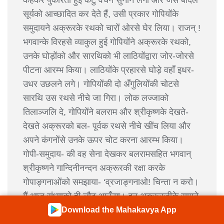
कहकर पुकारती हुई कटु वचन सुनाने लगीं और जैसे बादल
सूर्यको आच्छादित कर देते हैं, उसी प्रकार गोपियोंके
समुदायने अक्रूरके रथको चारों ओरसे घेर लिया। राजन् !
भगवान्के विरहसे व्याकुल हुई गोपियोंने अक्रूरके रथको,
उनके घोड़ोंको और सारथिको भी लाठियोंद्वारा जोर-जोरसे
पीटना आरम्भ किया। लाठियोंके प्रहारसे घोड़े वहाँ इधर-
उधर उछलने लगे। गोपियोंकी दो अँगुलियोंकी चोटसे
सारथि उस रथसे नीचे जा गिरा। लोक लज्जाको
तिलाञ्जलि दे, गोपियोंने बलराम और श्रीकृष्णके देखते-
देखते अक्रूरको बल- पूर्वक रथसे नीचे खींच लिया और
अपने कंगनोंसे उनके ऊपर चोट करना आरम्भ किया।
गोपी-समुदाय- की वह सेना देखकर बलरामसहित भगवान्
श्रीकृष्णने गान्दिनीनन्दन अक्रूरकी रक्षा करके
गोपाङ्गनाओंको समझाया- ‘व्रजाङ्गनाओ! चिन्ता न करो।
मैं आज संध्याको ही लौट आऊँगा। इन अक्रूरजीके सामने
व्रजवासी हमारी हँसी न उड़ावें, ऐसा प्रयत्न तुम्हें करना
Download the Mahakavya App