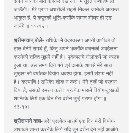
अपने जानेकी बात कहकर देख लो। मैं तुरंत कथाशेष हो
जाऊँगी। मेरे प्राण अधरोंकी राहसे निकल जानेको अत्यन्त
आकुल हैं, ये कपूरकी धूलि-कणोंके समान शीघ्र ही उड़
जायेंगे ॥ ११-१२॥
श्रीभगवान् बोले-
राधिके! मैं वेदस्वरूपा अपनी वाणीको तो
टाल देनेमें समर्थ हूँ, किंतु अपने भक्तोंके वचनकी अवहेलना
करनेकी शक्ति मुझमें नहीं है। पूर्वकालमें गोलोकमें जो कलह
हुआ था, उस समय दिये गये श्रीदामाके शापसे मेरे साथ
तुम्हारा सौ वर्षांतक वियोग अवश्य होगा- इसमें संशय नहीं
है। कल्याणि ! राधिके! शोक न करो। मैंने तुम्हें जो वरदान
दिया है, उसको स्मरण करो। प्रत्येक मासमें वियोग-दुःखकी
शान्तिके लिये एक दिन मेरा दर्शन तुम्हें प्राप्त होगा ॥
१३-१५॥
श्रीराधाने कहा-
हरे! प्रत्येक मासमें एक दिन मेरी वियोग-
व्यथाको शान्त करनेके लिये यदि तुम दर्शन देने नहीं आओगे