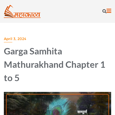
Skip
to
content
April 3, 2024
Garga Samhita
Mathurakhand Chapter 1
to 5