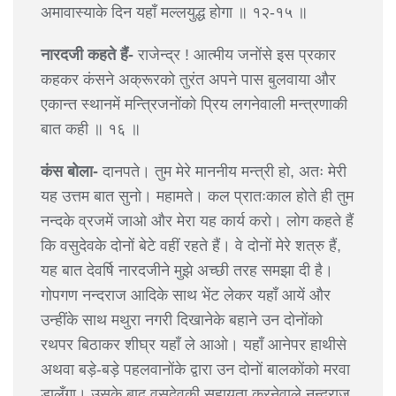
अमावास्याके दिन यहाँ मल्लयुद्ध होगा ॥ १२-१५ ॥
नारदजी कहते हैं-
राजेन्द्र ! आत्मीय जनोंसे इस प्रकार
कहकर कंसने अक्रूरको तुरंत अपने पास बुलवाया और
एकान्त स्थानमें मन्त्रिजनोंको प्रिय लगनेवाली मन्त्रणाकी
बात कही ॥ १६ ॥
कंस बोला-
दानपते। तुम मेरे माननीय मन्त्री हो, अतः मेरी
यह उत्तम बात सुनो। महामते। कल प्रातःकाल होते ही तुम
नन्दके व्रजमें जाओ और मेरा यह कार्य करो। लोग कहते हैं
कि वसुदेवके दोनों बेटे वहीं रहते हैं। वे दोनों मेरे शत्रु हैं,
यह बात देवर्षि नारदजीने मुझे अच्छी तरह समझा दी है।
गोपगण नन्दराज आदिके साथ भेंट लेकर यहाँ आयें और
उन्हींके साथ मथुरा नगरी दिखानेके बहाने उन दोनोंको
रथपर बिठाकर शीघ्र यहाँ ले आओ। यहाँ आनेपर हाथीसे
अथवा बड़े-बड़े पहलवानोंके द्वारा उन दोनों बालकोंको मरवा
डालूँगा। उसके बाद वसुदेवकी सहायता करनेवाले नन्दराज,