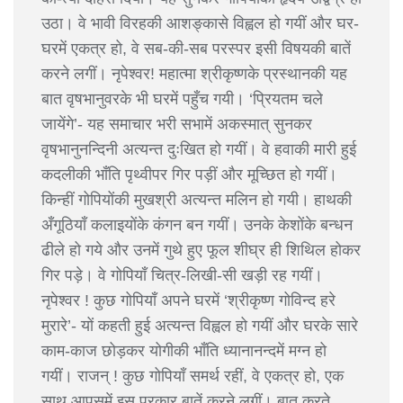
उठा। वे भावी विरहकी आशङ्कासे विह्वल हो गयीं और घर-
घरमें एकत्र हो, वे सब-की-सब परस्पर इसी विषयकी बातें
करने लगीं। नृपेश्वर! महात्मा श्रीकृष्णके प्रस्थानकी यह
बात वृषभानुवरके भी घरमें पहुँच गयी। ‘प्रियतम चले
जायेंगे’- यह समाचार भरी सभामें अकस्मात् सुनकर
वृषभानुनन्दिनी अत्यन्त दुःखित हो गयीं। वे हवाकी मारी हुई
कदलीकी भाँति पृथ्वीपर गिर पड़ीं और मूच्छित हो गयीं।
किन्हीं गोपियोंकी मुखश्री अत्यन्त मलिन हो गयी। हाथकी
अँगूठियाँ कलाइयोंके कंगन बन गयीं। उनके केशोंके बन्धन
ढीले हो गये और उनमें गुथे हुए फूल शीघ्र ही शिथिल होकर
गिर पड़े। वे गोपियाँ चित्र-लिखी-सी खड़ी रह गयीं।
नृपेश्वर ! कुछ गोपियाँ अपने घरमें ‘श्रीकृष्ण गोविन्द हरे
मुरारे’- यों कहती हुई अत्यन्त विह्वल हो गयीं और घरके सारे
काम-काज छोड़कर योगीकी भाँति ध्यानानन्दमें मग्न हो
गयीं। राजन् ! कुछ गोपियाँ समर्थ रहीं, वे एकत्र हो, एक
साथ आपसमें इस प्रकार बातें करने लगीं। बात करते