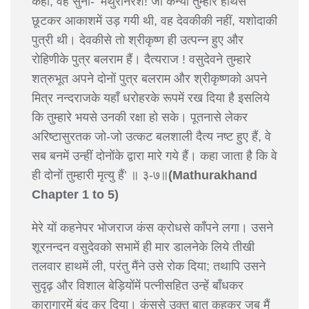
कहा, वह सुनो- ‘मथुरानरेश! जो कन्या तुम्हारे हाथसे
छूटकर आकाशमें उड़ गयी थी, वह देवकीकी नहीं, यशोदाकी
पुत्री थी। देवकीसे तो श्रीकृष्ण ही उत्पन्न हुए और
रोहिणीके पुत्र बलराम हैं। दैत्यराज ! वसुदेवने तुम्हारे
शत्रुभूत अपने दोनों पुत्र बलराम और श्रीकृष्णको अपने
मित्र नन्दराजके यहाँ धरोहरके रूपमें रख दिया है इसलिये
कि तुम्हारे भयसे उनकी रक्षा हो सके। पूतनासे लेकर
अरिष्टासुरतक जो-जो उत्कट बलशाली दैत्य नष्ट हुए हैं, वे
सब बनमें उन्हीं दोनोंके द्वारा मारे गये हैं। कहा जाता है कि वे
ही दोनों तुम्हारी मृत्यु हैं’ ॥ ३-७॥
(Mathurakhand
Chapter 1 to 5)
मेरे यों कहनेपर भोजराज कंस क्रोधसे काँपने लगा। उसने
शूरनन्दन वसुदेवको सभामें ही मार डालनेके लिये तीखी
तलवार हाथमें ली, परंतु मैंने उसे रोक दिया; तथापि उसने
सुदृढ़ और विशाल बेड़ियोंमें पत्नीसहित उन्हें बाँधकर
कारागारमें बंद कर दिया। कंससे उक्त बात कहकर जब मैं