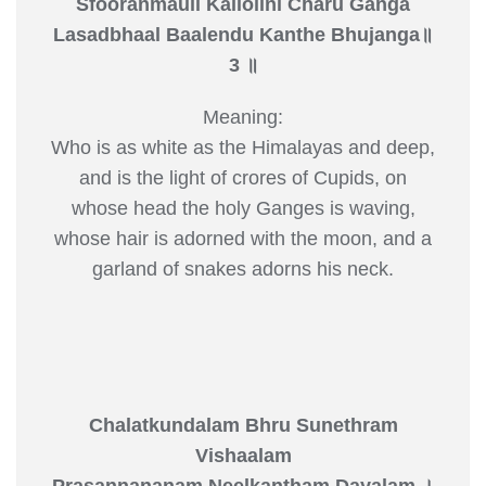
Sfooranmauli Kallolini Charu Ganga
Lasadbhaal Baalendu Kanthe Bhujanga॥
3 ॥
Meaning:
Who is as white as the Himalayas and deep,
and is the light of crores of Cupids, on
whose head the holy Ganges is waving,
whose hair is adorned with the moon, and a
garland of snakes adorns his neck.
Chalatkundalam Bhru Sunethram
Vishaalam
Prasannananam Neelkantham Dayalam ।