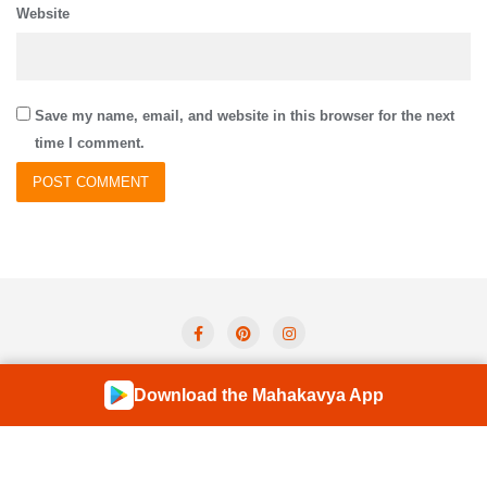
Website
Save my name, email, and website in this browser for the next
time I comment.
Privacy Policy
Term And Condition
Contact Us
Download the Mahakavya App
Shloka of the Day
Forum
Copyright ©2026 Mahakavya – Read Ved Puran Online . All
rights reserved.