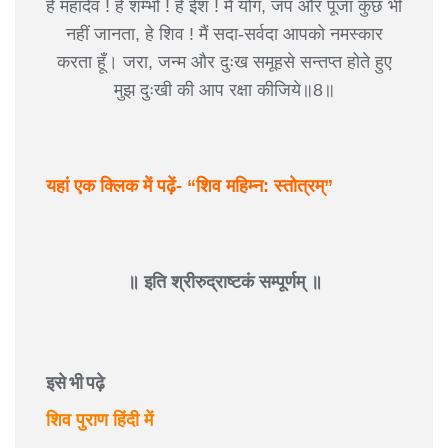
हे महादेव ! हे शम्भो ! हे ईश ! मैं योग, जप और पूजा कुछ भी
नहीं जानता, हे शिव ! मैं सदा-सर्वदा आपको नमस्कार
करता हूँ। जरा, जन्म और दुःख समूहसे सन्तप्त होते हुए
मुझ दुःखी की आप रक्षा कीजिये॥8॥
यहां एक क्लिक में पढ़ें- “शिव महिम्न: स्तोत्रम्”
॥ इति श्रीरुद्राष्टकं सम्पूर्णम् ॥
इसे भी पढ़े
शिव पुराण हिंदी में