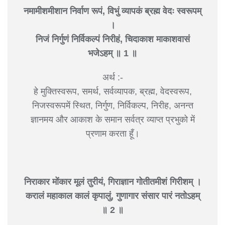
नमामीशमीशान निर्वाण रूपं, विभुं व्यापकं ब्रह्म वेदः स्वरूपम्
।
निजं निर्गुणं निर्विकल्पं निरीहं, चिदाकाश माकाशवासं
भजेऽहम् ॥ 1 ॥
अर्थ :-
हे मुक्तिस्वरूप, समर्थ, सर्वव्यापक, ब्रह्म, वेदस्वरूप,
निजस्वरूपमें स्थित, निर्गुण, निर्विकल्प, निरीह, अनन्त
ज्ञानमय और आकाश के समान सर्वत्र व्याप्त प्रभुको में
प्रणाम करता हूँ।
निराकार मोंकार मूलं तुरीयं, गिराज्ञान गोतीतमीशं गिरीशम् ।
करालं महाकाल कालं कृपालुं, गुणागार संसार पारं नतोऽहम्
॥ 2 ॥