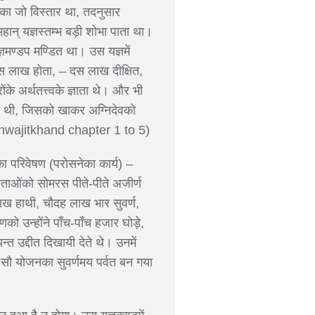
तका जो विस्तार था, तदनुसार
ान् यज्ञस्तम्भ बड़ी शोभा पाता था।
ञमण्डप मण्डित था। उस यज्ञमें
 दस लाख होता, – दस लाख दीक्षित,
रोंके अर्थतत्त्वके ज्ञाता थे। और भी
गयी थी, जिसको खाकर अग्निदेवको
Vishwajitkhand chapter 1 to 5)
का परिवेषण (परोसनेका कार्य) –
देवताओंको सोमरस पीते-पीते अजीर्ण
 लाख हाथी, चौदह लाख भार सुवर्ण,
मणको उन्होंने पाँच-पाँच हजार घोड़े,
त उद्दीत दिखायी देते थे। उनमें
वमें सौ योजनका सुवर्णमय पर्वत बन गया