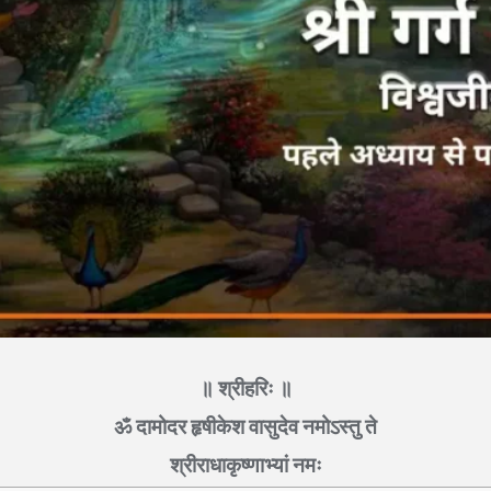
॥ श्रीहरिः ॥
ॐ दामोदर हृषीकेश वासुदेव नमोऽस्तु ते
श्रीराधाकृष्णाभ्यां नमः