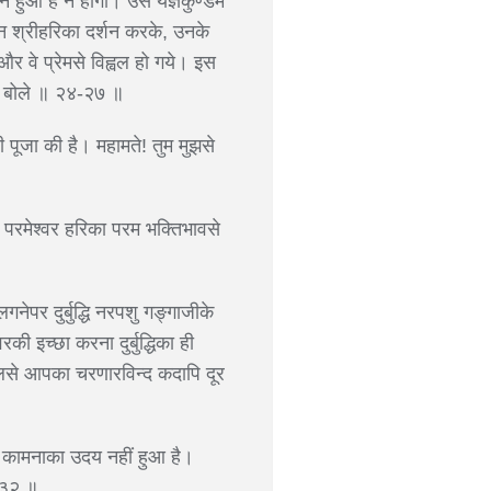
 न हुआ है न होगा। उस यज्ञकुण्डमें
 उन श्रीहरिका दर्शन करके, उनके
और वे प्रेमसे विह्वल हो गये। इस
में बोले ॥ २४-२७ ॥
री पूजा की है। महामते! तुम मुझसे
 परमेश्वर हरिका परम भक्तिभावसे
गनेपर दुर्बुद्धि नरपशु गङ्गाजीके
ी इच्छा करना दुर्बुद्धिका ही
 कमलसे आपका चरणारविन्द कदापि दूर
किसी कामनाका उदय नहीं हुआ है।
॥ ३२ ॥