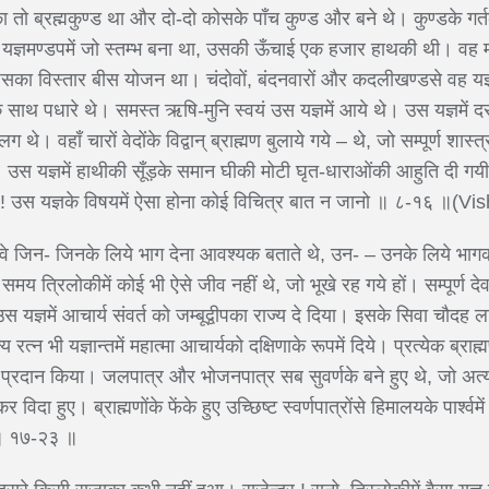
तो ब्रह्मकुण्ड था और दो-दो कोसके पाँच कुण्ड और बने थे। कुण्डके गर्
 यज्ञमण्डपमें जो स्तम्भ बना था, उसकी ऊँचाई एक हजार हाथकी थी। वह मह
जिसका विस्तार बीस योजन था। चंदोवों, बंदनवारों और कदलीखण्डसे वह यज्
ंके साथ पधारे थे। समस्त ऋषि-मुनि स्वयं उस यज्ञमें आये थे। उस यज्ञमें
े। वहाँ चारों वेदोंके विद्वान् ब्राह्मण बुलाये गये – थे, जो सम्पूर्ण शास्त्
 थे। उस यज्ञमें हाथीकी सूँड़के समान घीकी मोटी घृत-धाराओंकी आहुति दी 
र ! उस यज्ञके विषयमें ऐसा होना कोई विचित्र बात न जानो ॥ ८-१६ ॥(
। वे जिन- जिनके लिये भाग देना आवश्यक बताते थे, उन- – उनके लिये भाग
समय त्रिलोकीमें कोई भी ऐसे जीव नहीं थे, जो भूखे रह गये हों। सम्पूर्ण 
 यज्ञमें आचार्य संवर्त को जम्बूद्वीपका राज्य दे दिया। इसके सिवा चौदह
रत्न भी यज्ञान्तमें महात्मा आचार्यको दक्षिणाके रूपमें दिये। प्रत्येक ब्राह्
प्रदान किया। जलपात्र और भोजनपात्र सब सुवर्णके बने हुए थे, जो अत्यन्
विदा हुए। ब्राह्मणोंके फेंके हुए उच्छिष्ट स्वर्णपात्रोंसे हिमालयके पार्श्
ै॥ १७-२३ ॥