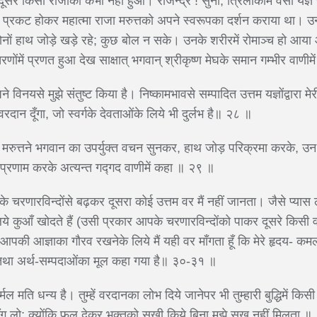
दूसरे किसी राजाका कभी नहीं हुआ। राजेन्द्र ! सुनो, त्रिलोकीमें वैसा यज्ञ
ष्णने प्रकट होकर महात्मा राजा मरुत्तको अपने स्वरूपका दर्शन कराया था।
दोनों हाथ जोड़े खड़े रहे; कुछ बोल न सके। उनके शरीरमें रोमाञ्च हो आया 
ोंमें प्रणत हुआ देख साक्षात् भगवान् श्रीकृष्ण मेघके समान गम्भीर वाणी
े विनयसे मुझे संतुष्ट किया है। निष्कामभावसे सम्पादित उत्तम यज्ञोंद्वारा मे
 वरदान दूँगा, जो स्वर्गके देवताओंके लिये भी दुर्लभ है॥ २८ ॥
मरुत्तने भगवान का उपर्युक्त वचन सुनकर, हाथ जोड़ परिक्रमा करके, उन
 प्रणाम करके अत्यन्त गद्गद वाणीमें कहा ॥ २९ ॥
पके चरणारविन्दोंसे बढ़कर दूसरा कोई उत्तम वर मैं नहीं जानता। जैसे प्यास ल
ये कुआँ खोदते हैं (उसी प्रकार आपके चरणारविन्दोंको पाकर दूसरे किसी वरक
! आपकी आज्ञाका गौरव रखनेके लिये मैं यही वर माँगता हूँ कि मेरे हृदय-
थों तथा अर्थ-सम्पदाओंका मूल कहा गया है॥ ३०-३१ ॥
िर्मल मति धन्य है। तुम्हें वरदानका लोभ दिये जानेपर भी तुम्हारी बुद्धिमें 
ँग लो; क्योंकि फल देकर भक्तको सुखी किये बिना मुझे सुख नहीं मिलता 