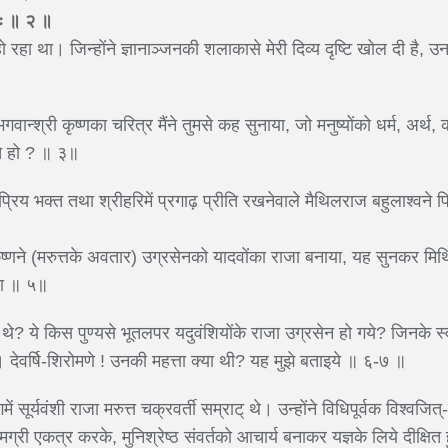
नमः ॥ २ ॥
हो रहा था। जिन्होंने ज्ञानाञ्जनकी शलाकासे मेरी दिव्य दृष्टि खोल दी है, उ
वान्श्री कृष्णका चरित्र मैंने तुमसे कह सुनाया, जो मनुष्योंको धर्म, अर्थ, का
े हो ? ॥ ३॥
्रिय भक्त तथा श्रीहरिमें प्रगाढ़ प्रीति रखनेवाले मैथिलराज बहुलाश्वने फिर
रीकृष्णने (मरुत्तके अवतार) उग्रसेनको यादवोंका राजा बनाया, यह सुनकर मि
या ॥ ५॥
ौन थे? ये किस पुण्यसे भूतलपर यदुवंशियोंके राजा उग्रसेन हो गये? जिनके स्व
 देवर्षि-शिरोमणे ! उनकी महत्ता क्या थी? यह मुझे बताइये ॥ ६-७ ॥
ें सूर्यवंशी राजा मरुत्त चक्रवर्ती सम्राट् थे। उन्होंने विधिपूर्वक विश्वजि
मग्री एकत्र करके, मुनिश्रेष्ठ संवर्तको आचार्य बनाकर यज्ञके लिये दीक्षित