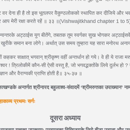
ट वर देना ही है तो इस भूतलपर वैकुण्ठलोकको स्थापित कर दीजिये और भक्तव
और आप मेरी रक्षा करते रहें ॥ ३३ ॥(Vishwajitkhand chapter 1 to 5
न्तरके अट्ठाईस युग बीतेंगे, तबतक तुम स्वर्गका सुख भोगकर अट्ठाईसवें द
खुरीके समान बना लोगे। अर्थात् उस समय तुम्हारा यह सारा मनोरथ अनाय
ं कहकर साक्षात् भगवान् श्रीकृष्ण वहीं अन्तर्धान हो गये। वे ही ये राजा मरु
र ! त्रिलोकीमें कौन-सी ऐसी वस्तु है, जो भगवद्भक्तोंके लिये दुर्लभ हो ? न
 ज्ञान और वैराग्यकी प्राप्ति होती है॥ ३५-३७ ॥
वजित्खण्डके अन्तर्गत श्रीनारद बहुलाश्व-संवादमें ‘श्रीमरुत्तका उपाख्यान
हाकाव्य प्रथमः सर्गः
दूसरा अध्याय