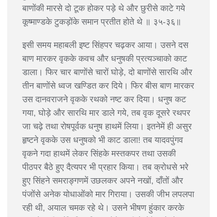
बाणोंकी मारसे दो टूक होकर पड़े थे और छुरीसे काटे गये
कूष्माण्डके टुकड़ोंके समान प्रतीत होते थे ॥ ३५-३६॥
इसी समय महाबली इष्ट सिंहपर चढ़कर आया। उसने दस
बाण मारकर वृकके कवच और धनुषकी प्रत्यञ्चाको काट
डाला। फिर चार बाणोंसे चारों घोड़े, दो बाणोंसे सारथि और
तीन बाणोंसे ध्वज खण्डित कर दिये। फिर बीस बाण मारकर
उस दानवराजने वृकके रथको नष्ट कर दिया। धनुष कट
गया, घोड़े और सारथि मार डाले गये, तब वृक दूसरे रथपर
जा चढ़े तथा रोषपूर्वक धनुष हाथमें लिया। इतनेमें ही असुर
हृष्टने वृकके उस धनुषको भी काट डाला! तब यादवपुंगव
वृकने गदा हाथमें लेकर सिंहके मस्तकपर तथा उसकी
पीठपर बैठे हुए दैत्यपर भी प्रहार किया। तब क्रोधसे भरे
हुए सिंहने समराङ्गणमें उछलकर अपने नखों, दाँतों और
पंजोंसे अनेक योधाओंको मार गिराया। उसकी जीभ लपलपा
रही थी, अयाल चमक रहे थे। उसने भीषण हुंकार करके