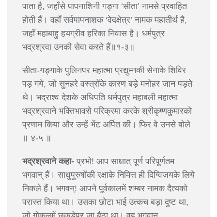
पाता है, जहाँसे पापनाशिनी गङ्गा ‘सीता’ नामसे प्रवाहित
होती हैं। वहाँ सर्वपापनाशक ‘वेदक्षेत्र’ नामक महातीर्थ है,
जहाँ महाबाहु हयग्रीव हरिका निवास है। धर्मपुत्र
भद्रश्रवा उनकी सेवा करते हैं॥१-३॥
सीता-गङ्गाके पुलिनपर महात्मा प्रद्युम्नकी सेनाके शिविर
पड़ गये, जो सुनहरे वस्त्रोंके कारण बड़े मनोहर जान पड़ते
थे। भद्राश्व देशके अधिपति धर्मपुत्र महाबली महात्मा
भद्रश्रवाने भक्तिभावसे परिक्रमा करके श्रीकृष्णकुमारको
प्रणाम किया और उन्हें भेंट अर्पित की। फिर वे उनसे बोले
॥ ४-५ ॥
भद्रश्रवाने कहा-
प्रभो! आप साक्षात् पूर्ण परिपूर्णतम
भगवान् हैं। साधुपुरुषोंकी रक्षाके निमित्त ही दिग्विजयके लिये
निकले हैं। भगवन्! आपने पूर्वकालमें शम्बर नामक दैत्यको
परास्त किया था। उसका छोटा भाई उत्कच बड़ा दुष्ट था,
जो गोकुलमें छकड़ेपर जा बैठा था। वह भगवान्