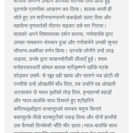
शोभासे सम्पन्न उन्होंने अपनेको मारनेके लिये आयी हुई
पूतनाके प्राणोंका अपहरण कर लिया। बालक-रूपमें ही
सोते हुए उन श्रीनन्दनन्दनने छकड़ेको उलट दिया और
महादैत्य तृणावर्तकी पीठपर चढ़कर उसे मार गिराया।
माताको अपने विश्वरूपका दर्शन कराया, गर्गाचार्यके द्वारा
उनका नामकरण संस्कार हुआ और गर्गाचार्यने उनकी सुन्दर
सौभाग्य-लक्ष्मीका वर्णन किया। व्रजके लोगोंने उन्हें लाड़
लड़ाया, उनके द्वारा माखनचोरीकी लीलाएँ हुई। श्याम
मनोहररूपधारी कोमल बालक श्रीकृष्णने दहीके मटके
फोड़कर उसमें- से खूब दही खाया और माताने जब छोटी-सी
रस्सीसे उन्हें ओखलीमें बाँध दिया, तब उन्होंने वह ओखली
अटकाकर दो यमल वृक्षोंको तोड़ दिया, वृन्दावनमें बछड़ों
और ग्वाल-बालोंके साथ विचरते हुए श्रीहरिने
कपित्थवृक्षोंद्वारा वत्सासुरको मारकर यमुना किनारे
बकासुरके तीखे चञ्चपुटोंको पकड़ लिया और दोनों हाथोंसे
उस दैत्यको तिनकेकी भाँति चीर डाला।ग्वाल-बालोंके साथ