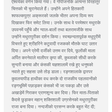
ऐश्वर्यका वर्णन किया गया। वे गोपीजनोंके अत्यन्त विरहातुर
चित्तको भी चुरानेवाले हैं। उन्होंने अपने हितकारी
श्वफल्कपुत्र अक्रूरको जलके भीतर अपना दिव्य रूप
दिखाकर फिर समेट लिया। उनके साथ वे परमेश्वर मथुराके
उपवनमें पहुँचे और ग्वाल-बालों तथा बलरामजीके साथ
उन्होंने मथुरापुरीका दर्शन किया। स्वच्छन्दतापूर्वक मधुपुरीमें
विचरते हुए श्रीहरिने कटुवादी रजकको मौतके घाट उतार
दिया। अपने प्रेमी दर्जीको उत्तम वर दिये, फूलोंकी माला
अर्पित करनेवाले मालीपर कृपा की, कुब्जाको सीधी करके
सुन्दरी बनाया और कंसकी यज्ञशालामें रखे हुए धनुषको
नवाते हुए सहसा उसे तोड़ डाला। रङ्गशालाके द्वारपर
कुवलयापीड हाथीका वध करके दो राजकीय पहलवानोंको
रङ्गभूमिमें पछाड़कर कंसको भी जा पकड़ा और उसे
अखाड़ेमें गिराकर प्राणशून्य कर दिया। फिर माता-पिताको
कैदसे छुड़ाकर महान् शक्तिशाली उग्रसेनको मथुरापुरीका
राजा बना दिया। नन्दजीको प्रसन्न करके बहुत भेंट दी;