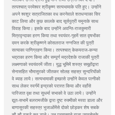
तत्पश्चात् परमेश्वर श्रीकृष्ण सत्यभामाके पति हुए। उन्होंने
अपने श्वशुर सत्राजितका वध करनेवाले शतधन्वाका सिर
काट लिया और कुछ कालके बाद सूर्यपुत्री यमुनाके साथ
विवाह किया। इसके बाद उन्होंने अवन्ति-राजकुमारी
मित्रवृन्दाका हरण किया तथा स्वयंवर-गृहमें सात वृषभोंका
दमन करके श्रीकृष्णने कोसलराज नग्नजित की पुत्री
सत्याका पाणिग्रहण किया। तत्पश्चात् केकयराज-कन्या
भद्राका हरण किया और सम्पूर्ण मद्रदेशके राजाकी पुत्री
लक्ष्मणाको स्वयंवरमें जीता। युद्ध भूमिमें शस्त्र समूहोंद्वारा
सेनासहित भौमासुरको जीतकर सोलह सहस्र सुन्दरियोंको
वे ब्याह लाये। सत्यभामाकी इच्छासे उन्होंने केवल पत्नीको
साथ लेकर स्वर्गमें इन्द्रको परास्त किया और वहाँसे
पारिजात वृक्ष तथा सुधर्मा सभाको वे उठा लाये। उन्होंने
द्यूत-सभामें बलरामजीके द्वारा दुष्ट रुक्मीको मरवा डाला और
बाणासुरकी सहस्त्र भुजाओंमेंसे दोको छोड़कर शेष सबके
सौ-सौ टुकड़े कर डाले। उन परमात्माने राजा उग्रसेनके