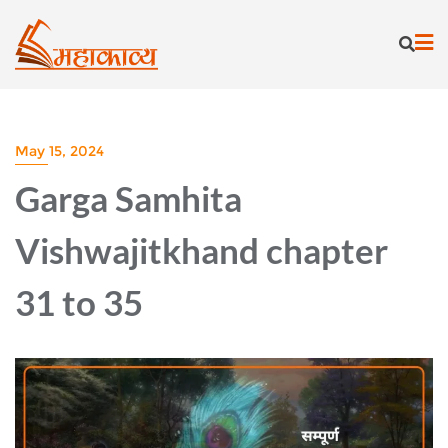
Skip
to
content
May 15, 2024
Garga Samhita
Vishwajitkhand chapter
31 to 35