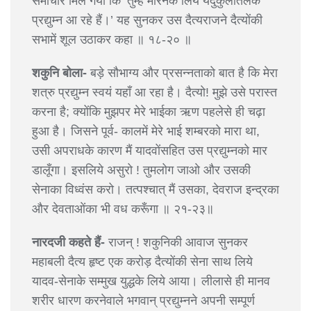
समाचार मिल गया कि ‘तुम्हें मारनेके लिये यदुकुलतिलक
प्रद्युम्न आ रहे हैं।’ यह सुनकर उस दैत्यराजने दैत्योंकी
सभामें शूल उठाकर कहा ॥ १८-२० ॥
शकुनि बोला-
बड़े सौभाग्य और प्रसन्नताको बात है कि मेरा
शत्रु प्रद्युम्न स्वयं यहाँ आ रहा है। दैत्यो! मुझे उसे परास्त
करना है; क्योंकि मुझपर मेरे भाईका ऋण पहलेसे ही चढ़ा
हुआ है। जिसने पूर्व- कालमें मेरे भाई शम्बरको मारा था,
उसी अपराधके कारण मैं यादवोंसहित उस प्रद्युम्नको मार
डालूँगा। इसलिये असुरो ! तुमलोग जाओ और उसकी
सेनाका विध्वंस करो। तत्पश्चात् मैं उसका, देवराज इन्द्रका
और देवताओंका भी वध करूँगा ॥ २१-२३॥
नारदजी कहते हैं-
राजन् ! शकुनिकी आवाज सुनकर
महाबली दैत्य हृष्ट एक करोड़ दैत्योंकी सेना साथ लिये
यादव-सेनाके सम्मुख युद्धके लिये आया। लीलासे ही मानव
शरीर धारण करनेवाले भगवान् प्रद्युम्नने अपनी सम्पूर्ण