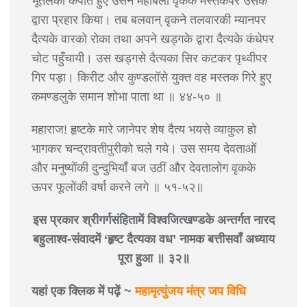
भूतलको कँपाते हुए उसने महाबली वृकके मस्तकपर उसके
द्वारा प्रहार किया। तब बलवान् वृकने तलवारकी म्यानपर
दैत्यके वारको रोका तथा अपने खड्गके द्वारा दैत्यके कंधेपर
चोट पहुँचायी। उस खड्गसे दैत्यका सिर कटकर पृथ्वीपर
गिर पड़ा। किरीट और कुण्डलॉसे युक्त वह मस्तक गिरे हुए
कमण्डलुके समान शोभा पाता था ॥ ४४-५० ॥
महाराज! हृष्टके मारे जानेपर शेष दैत्य भयसे व्याकुल हो
भागकर चन्द्रावतीपुरीको चले गये। उस समय देवताओं
और मनुष्योंकी दुन्दुभियाँ बज उठीं और देवतालोग वृकके
ऊपर फूलोंकी वर्षा करने लगे ॥ ५१-५२॥
इस प्रकार श्रीगर्गसंहितामें विश्वजित्खण्डके अन्तर्गत नारद
बहुलाश्व-संवादमें ‘हृष्ट दैत्यका वध’ नामक बत्तीसवाँ अध्याय
पूरा हुआ ॥ ३२॥
यहां एक क्लिक में पढ़ें ~
महामृत्युंजय मंत्र जप विधि