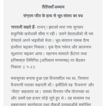
तैंतीसवाँ अध्याय
संग्राम जीत के हाथ से भूत-संताप का वध
नारदजी कहते हैं-
राजन् ! हृष्टको मारा गया सुनकर
शकुनिके क्रोधकी सीमा न रही। उसने देवताओंको भी भय
देनेवाले अपने भाइयोंको भेजा। भूत-संतापन नामक दैत्य
हाथीपर चढ़कर निकला। वृक दैत्य गधेपर और कालनाभ
सूअरपर चढ़कर आया। महानाभ मतवाले ऊँटपर तथा
हरिश्मश्रु तिमिगिल (अतिकाय मगरमच्छ) पर बैठकर
निकला ॥ १-२॥
मयासुरका बनाया हुआ एक विजयशील रथ था, जिसपर
वैजयन्ती पताका फहराती थी। इसीलिये वह ‘वैजयन्त’ और
‘जैत्र’ कहलाता था। उसका विस्तार पाँच योजनका था
और उसमें एक हजार घोड़े जुते हुए थे। वह मायामय रथ
इच्छानुसार चलनेवाला तथा सैकड़ों पताकाओंसे सुशोभित