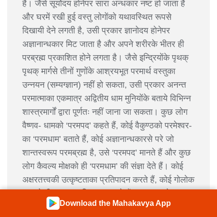
है। जैसे सूर्योदय होनेपर सारा अन्धकार नष्ट हो जाता है
और घरमें रखी हुई वस्तु लोगोंको यथावस्थित रूपसे
दिखायी देने लगती है, उसी प्रकार ज्ञानोदय होनेपर
अज्ञानान्धकार मिट जाता है और अपने शरीरके भीतर ही
परब्रह्म प्रकाशित होने लगता है। जैसे इन्द्रियोंके पृथक्
पृथक् मार्गसे तीनों गुणोंके आश्रयभूत परमार्थ वस्तुका
उन्नयन (सम्यग्ज्ञान) नहीं हो सकता, उसी प्रकार अनन्त
परमात्माका एकमात्र अद्वितीय धाम मुनियोंके बताये विभिन्न
शास्त्रमार्गों द्वारा पूर्णतः नहीं जाना जा सकता। कुछ लोग
वैष्णव- धामको ‘परमपद’ कहते हैं, कोई वैकुण्ठको परमेश्वर-
का ‘परमधाम’ बताते हैं, कोई अज्ञानान्धकारसे परे जो
शान्तस्वरूप परमब्रह्म है, उसे ‘परमपद’ मानते हैं और कुछ
लोग कैवल्य मोक्षको ही ‘परमधाम’ की संज्ञा देते हैं। कोई
अक्षरतत्त्वकी उत्कृष्टताका प्रतिपादन करते हैं, कोई गोलोक
धामको ही सबका आदिकारण कहते हैं तथा कुछ लोग
Download the Mahakavya App
भगवान की निज लीलाओंसे परिपूर्ण निकुञ्जको ही