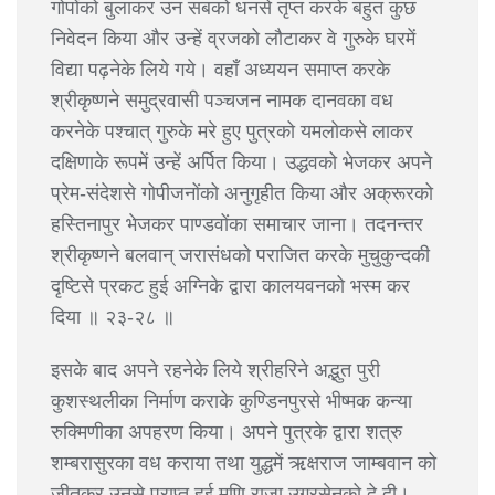
गोपोंको बुलाकर उन सबको धनसे तृप्त करके बहुत कुछ
निवेदन किया और उन्हें व्रजको लौटाकर वे गुरुके घरमें
विद्या पढ़नेके लिये गये। वहाँ अध्ययन समाप्त करके
श्रीकृष्णने समुद्रवासी पञ्चजन नामक दानवका वध
करनेके पश्चात् गुरुके मरे हुए पुत्रको यमलोकसे लाकर
दक्षिणाके रूपमें उन्हें अर्पित किया। उद्धवको भेजकर अपने
प्रेम-संदेशसे गोपीजनोंको अनुगृहीत किया और अक्रूरको
हस्तिनापुर भेजकर पाण्डवोंका समाचार जाना। तदनन्तर
श्रीकृष्णने बलवान् जरासंधको पराजित करके मुचुकुन्दकी
दृष्टिसे प्रकट हुई अग्निके द्वारा कालयवनको भस्म कर
दिया ॥ २३-२८ ॥
इसके बाद अपने रहनेके लिये श्रीहरिने अद्भुत पुरी
कुशस्थलीका निर्माण कराके कुण्डिनपुरसे भीष्मक कन्या
रुक्मिणीका अपहरण किया। अपने पुत्रके द्वारा शत्रु
शम्बरासुरका वध कराया तथा युद्धमें ऋक्षराज जाम्बवान को
जीतकर उनसे प्राप्त हुई मणि राजा उग्रसेनको दे दी।