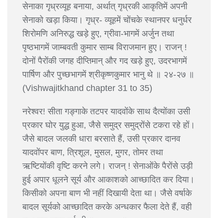
सेनाका गृध्रव्यूह बनाया, अर्थात् गृध्रकी आकृतिमें अपनी
सेनाको खड़ा किया। गृध्र- व्यूहमें चोंचके स्थानपर धनुर्धर
शिरोमणि अनिरुद्ध खड़े हुए, ग्रीवा-भागमें अर्जुन तथा
पृष्ठभागमें जाम्बवती कुमार साम्ब विराजमान हुए। राजन् !
दोनों पैरोंकी जगह दीप्तिमान् और गद खड़े हुए, उदरभागमें
पार्षिण और पुच्छभागमें श्रीकृष्णकुमार भानु थे ॥ २४-२७ ॥
(Vishwajitkhand chapter 31 to 35)
नरेश्वर! सीता गङ्गाके तटपर यादवोंके साथ दैत्योंका उसी
प्रकार घोर युद्ध हुआ, जैसे समुद्र समुद्रोंसे टकरा रहे हों।
जैसे बादल जलकी धारा बरसाते हैं, उसी प्रकार दानव
यादवोंपर बाण, त्रिशूल, मुसल, मुगर, तोमर तथा
ऋष्टियोंकी वृष्टि करने लगे। राजन् ! सेनाओंके पैरोंसे उड़ी
हुई अपार धूलने सूर्य और आकाशको आच्छादित कर दिया।
किसीको अपना बाण भी नहीं दिखायी देता था। जैसे वर्षाके
बादल सूर्यको आच्छादित करके अन्धकार फैला देते हैं, वही