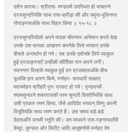
दर्शन कराया। श्रीरास- मण्डलमें उपस्थित हो भगवान्ने
व्रजसुन्दरियोंके साथ रास-क्रीड़ा की और यमुना-पुलिनपर
गोपाङ्गनाओंके साथ विहार किया ॥ १५-१८ ॥
व्रजसुन्दरियोंको अपने मादक यौवनपर अभिमान करते देख
उनके उस मानका अपहरण करनेके लिये भगवान् उनके
बीचसे अन्तर्धान हो गये। तब उनके दर्शनके लिये व्याकुल
हुई व्रजाङ्गनाएँ उन्हींकी कीर्तिका गान करने लगीं।
तदनन्तर विरहसे व्याकुल हुई उन व्रजबालाओंके बीच
फूलोंके हार धारण किये, मनोहर- रूपधारी साक्षात्
मदनमोहन श्रीहरि पुनः प्रकट हो गये। वृन्दावनमें
श्यामसुन्दरने शबरराजकी परम सुन्दरी किशोरियोंके साथ
उसी प्रकार रमण किया, जैसे आदिदेव भगवान् विष्णु अपनी
विभूतियोंके साथ रमण करते हैं। उस समय बड़े-बड़े
देवताओंने उनकी स्तुति की। उन माधवने रास-रङ्गस्थलीमें
केयूर, कुण्डल और किरीट आदि आभूषणोंसे मनोहर वेष