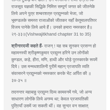
राजसूय यज्ञकी सिद्धिके निमित्त सम्पूर्ण जगत को जीतनेके
लिये अपने पुत्र शम्बरशत्रु प्रद्युम्नको भेजा, जो
भूमण्डलके समस्त राजाओंको जीतकर यहाँ केतुमालपतिपर
विजय पानेके लिये आये हैं। उनको हमारा नमस्कार है॥
२९-३३॥(Vishwajitkhand chapter 31 to 35)
श्रीनारदजी कहते हैं-
राजन् ! यह सब सुनकर प्रसन्न हो
महामनस्वी श्रीकृष्णकुमार प्रद्युम्न हरिने उन लोगोंको
कुण्डल, कड़े, हीरा, मणि, हाथी और घोड़े पुरस्कारके रूपमें
दिये। उस मन्मथशालिनी पुरीमें महान् प्रजापति व्यति
संवत्सरने प्रद्युम्नको नमस्कार करके भेंट अर्पित की ॥
३४-३५ ॥
तदनन्तर महाबाहु प्रद्युम्न दिव्य कामवनमें गये, जो अन्य
साधारण लोगोंके लिये अगम्य था; केवल प्रजापतिकी
पुत्रियाँ उसमें जा सकती थीं। वह सुन्दर वन साक्षात्