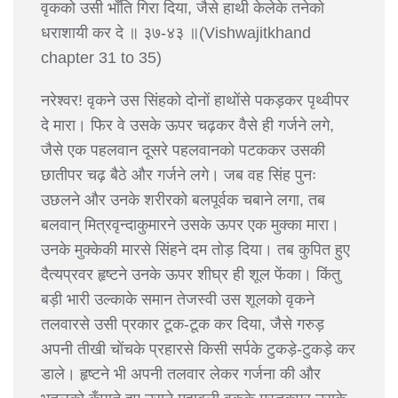
वृकको उसी भाँति गिरा दिया, जैसे हाथी केलेके तनेको
धराशायी कर दे ॥ ३७-४३ ॥(Vishwajitkhand
chapter 31 to 35)
नरेश्वर! वृकने उस सिंहको दोनों हाथोंसे पकड़कर पृथ्वीपर
दे मारा। फिर वे उसके ऊपर चढ़कर वैसे ही गर्जने लगे,
जैसे एक पहलवान दूसरे पहलवानको पटककर उसकी
छातीपर चढ़ बैठे और गर्जने लगे। जब वह सिंह पुनः
उछलने और उनके शरीरको बलपूर्वक चबाने लगा, तब
बलवान् मित्रवृन्दाकुमारने उसके ऊपर एक मुक्का मारा।
उनके मुक्केकी मारसे सिंहने दम तोड़ दिया। तब कुपित हुए
दैत्यप्रवर हृष्टने उनके ऊपर शीघ्र ही शूल फेंका। किंतु
बड़ी भारी उल्काके समान तेजस्वी उस शूलको वृकने
तलवारसे उसी प्रकार टूक-टूक कर दिया, जैसे गरुड़
अपनी तीखी चोंचके प्रहारसे किसी सर्पके टुकड़े-टुकड़े कर
डाले। हृष्टने भी अपनी तलवार लेकर गर्जना की और