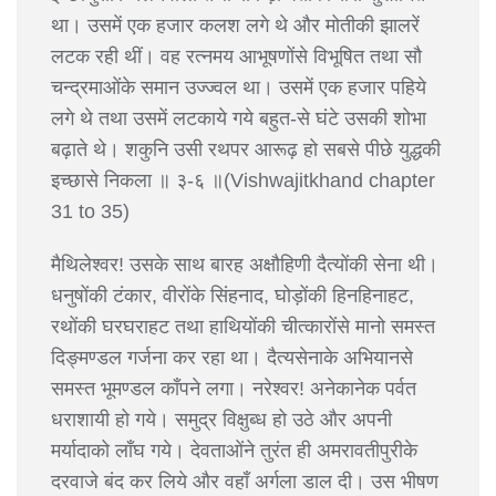
था। उसमें एक हजार कलश लगे थे और मोतीकी झालरें
लटक रही थीं। वह रत्नमय आभूषणोंसे विभूषित तथा सौ
चन्द्रमाओंके समान उज्ज्वल था। उसमें एक हजार पहिये
लगे थे तथा उसमें लटकाये गये बहुत-से घंटे उसकी शोभा
बढ़ाते थे। शकुनि उसी रथपर आरूढ़ हो सबसे पीछे युद्धकी
इच्छासे निकला ॥ ३-६ ॥(Vishwajitkhand chapter
31 to 35)
मैथिलेश्वर! उसके साथ बारह अक्षौहिणी दैत्योंकी सेना थी।
धनुषोंकी टंकार, वीरोंके सिंहनाद, घोड़ोंकी हिनहिनाहट,
रथोंकी घरघराहट तथा हाथियोंकी चीत्कारोंसे मानो समस्त
दिङ्मण्डल गर्जना कर रहा था। दैत्यसेनाके अभियानसे
समस्त भूमण्डल काँपने लगा। नरेश्वर! अनेकानेक पर्वत
धराशायी हो गये। समुद्र विक्षुब्ध हो उठे और अपनी
मर्यादाको लाँघ गये। देवताओंने तुरंत ही अमरावतीपुरीके
दरवाजे बंद कर लिये और वहाँ अर्गला डाल दी। उस भीषण