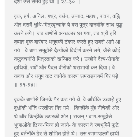
दशा उस समय हुई थी ॥ २८-३० ॥
वृक, हर्ष, अनिल, गृध्र, वर्धन, उन्नाद, महाश, पावन, वह्नि
और दसवें क्षुधि-मित्रवृन्दाके ये दस पुत्र दानवोंके साथ युद्ध
करने लगे। जब बाणोंसे अन्धकार छा गया, तब श्री हरि
कुमार वृक बारंबार धनुषकी टंकार करते हुए सबसे आगे आ
गये। वे बाण-समूहोंसे दैत्योंको विदीर्ण करने लगे, जैसे कोई
कटुवचनोंसे मित्रताको खण्डित करे। उन्होंने दैत्य-सेनाके
हाथियों, रथों और पैदल वीरोंको धराशायी कर दिया। वे
कवच और धनुष कट जानेके कारण समराङ्गणमें गिर पड़े
॥ ३१-३४॥
वृकके बाणोंसे जिनके पैर कट गये थे, वे आँधीके उखाड़े हुए
वृक्षोंकी भाँति धरतीपर गिर गये। किन्हींके मुँह नीचेकी ओर
थे और किन्हींके ऊपरकी ओर। राजन् ! बाण-समूहोंसे
भुजाओंके छिन्न-भिन्न हो जाने- के कारण वे रणभूमिमें फूटे
हुए बर्तनोंके ढेर से शोभित होते थे। उस रणमण्डलमें हाथी