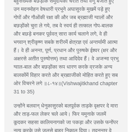
बहुसंख्यक बछड़ोंके समुदायको चराते तथा वेणु बजाते हुए
उन मदनमोहन वेषधारी प्रभुने अघासुरके मुखमें पड़े हुए
गोपों और गौओंकी रक्षा की और जब ब्रह्माजी ग्वालों और
बछड़ोंको चुरा ले गये, तब वे स्वयं ही तत्काल गोप-बालक
और बछड़े बनकर पूर्ववत् सारा कार्य चलाने लगे, वे ही
भगवान् श्रीकृष्ण सबके शरीरमें क्षेत्रज्ञ एवं अन्तर्यामी आत्मा
हैं। वे ही अनन्त, पूर्ण, प्रधान और पुरुषके ईश्वर (क्षर और
अक्षरसे अतीत पुरुषोत्तम) तथा आदिदेव हैं। वे अजन्मा प्रभु
ग्वाल-बाल और बछड़ोंका रूप धारण करके व्रजके अन्य
बालकोंमें विहार करते और ब्रह्माजीको मोहित करते हुए सब
ओर विचरने लगे ॥८-१४॥(Vishwajitkhand chapter
31 to 35)
उन्होंने बलवान् धेनुकासुरको बलपूर्वक ताड़के वृक्षपर दे मारा
और ताड़-फल लेकर चले आये। फिर यमुनाके जलमें
कूदकर सहसा कालियनागको जा पकड़ा और उसके फनोंपर
नृत्य करके उसे जलसे बाहर निकाल दिया। तदनन्तर वे