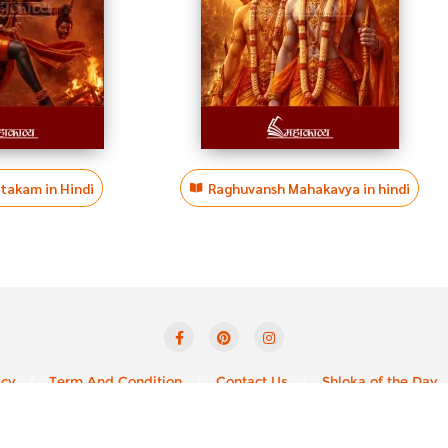
htakam in Hindi
Raghuvansh Mahakavya in hindi
icy
Term And Condition
Contact Us
Shloka of the Day
yright ©2026 Mahakavya – Read Ved Puran Online . All rights reser