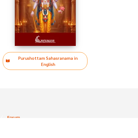
Purushottam Sahasranama in
English
Forum
ved.