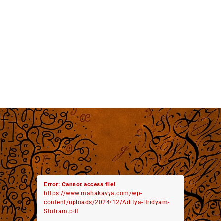
Error: Cannot access file!
https://www.mahakavya.com/wp-
content/uploads/2024/12/Aditya-Hridyam-
Stotram.pdf