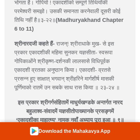
भोगता है। गोपियो ! एकादशीको सम्पूर्ण तिथियोंकी
परमेश्वरी समझो। उसकी समानता करनेवाली दूसरी कोई
तिथि नहीं है॥३-२२॥
(Madhuryakhand Chapter
6 to 11)
श्रीनारदजी कहते हैं-
राजन्! श्रीराधाके मुख- से इस
प्रकार एकादशीकी महिमा सुनकर यज्ञसीता- स्वरूपा
गोपिकाओंने श्रीकृष्ण-दर्शनकी लालसासे विधिपूर्वक
एकादशी व्रतका अनुष्ठान किया। एकादशी- व्रतसे
प्रसन्न हुए साक्षात् भगवान् श्रीहरिने मार्गशीर्ष मासकी
पूर्णिमाको रातमें उन सबके साथ रास किया ॥ २३-२४ ॥
इस प्रकार श्रीगर्गसंहितामें माधुर्यखण्डके अन्तर्गत नारद
बहुलाश्व-संवादमें यज्ञसीतोपाख्यानके प्रसङ्गमें
‘एकादशीका माहात्म्य’ नामक नवाँ अध्याय पूरा हुआ ॥ ९॥
Download the Mahakavya App
यहां एक क्लिक में पढ़ें ~
श्रीमहाभारतम् आदिपर्व