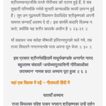
श्रीरामचन्द्रजीके वरसे गोपीभाव को प्राप्त हुई हैं, वे सब
तुम्हारी पत्नियोंके गर्भसे सुन्दरी कन्याओंके रूपमें उत्पन्न हुई
हैं। तुम उन गूढ़रूपमें विद्यमान देवाधिदेव श्रीकृष्णको अपनी
समस्त कन्याएँ अवश्य दे दो। इस कार्यमें कदापि विलम्ब न
करो; क्योंकि यह शरीर कालके अधीन है ॥ २३-२९ ॥
यों कहकर जब सर्वज्ञ भीष्मजी हस्तिनापुरको चले गये, तब
राजा विमलने नन्दनन्दनके पास अपना दूत भेजा ॥ ३० ॥
इस प्रकार श्रीगर्गसंहितामें माधुर्यखण्डके अन्तर्गत नारद
बहुलाश्च संवादमें ‘अयोध्यापुरवासिनी गोपिकाओंका
उपाख्यान’ नामक छठा अध्याय पूरा हुआ ॥ ६ ॥
यहां एक क्लिक में पढ़ें ~ गीतावली हिंदी में
सातवाँ अध्याय
राजा विमलका संदेश पाकर भगवान् श्रीकृष्णका उन्हें दर्शन