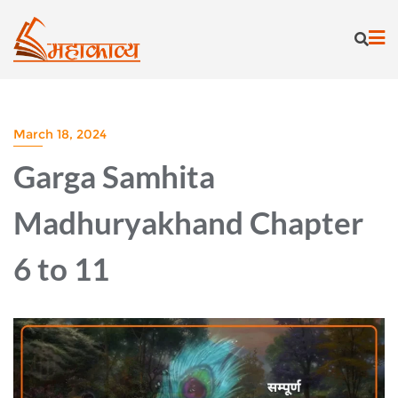
Skip
to
content
March 18, 2024
Garga Samhita
Madhuryakhand Chapter
6 to 11