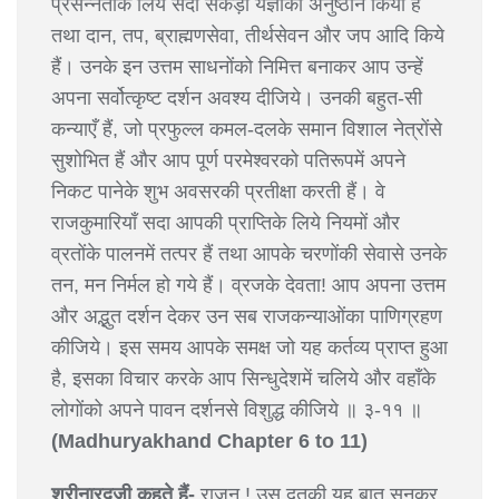
प्रसन्नताके लिये सदा सैकड़ों यज्ञोंका अनुष्ठान किया है
तथा दान, तप, ब्राह्मणसेवा, तीर्थसेवन और जप आदि किये
हैं। उनके इन उत्तम साधनोंको निमित्त बनाकर आप उन्हें
अपना सर्वोत्कृष्ट दर्शन अवश्य दीजिये। उनकी बहुत-सी
कन्याएँ हैं, जो प्रफुल्ल कमल-दलके समान विशाल नेत्रोंसे
सुशोभित हैं और आप पूर्ण परमेश्वरको पतिरूपमें अपने
निकट पानेके शुभ अवसरकी प्रतीक्षा करती हैं। वे
राजकुमारियाँ सदा आपकी प्राप्तिके लिये नियमों और
व्रतोंके पालनमें तत्पर हैं तथा आपके चरणोंकी सेवासे उनके
तन, मन निर्मल हो गये हैं। व्रजके देवता! आप अपना उत्तम
और अद्भुत दर्शन देकर उन सब राजकन्याओंका पाणिग्रहण
कीजिये। इस समय आपके समक्ष जो यह कर्तव्य प्राप्त हुआ
है, इसका विचार करके आप सिन्धुदेशमें चलिये और वहाँके
लोगोंको अपने पावन दर्शनसे विशुद्ध कीजिये ॥ ३-११ ॥
(Madhuryakhand Chapter 6 to 11)
श्रीनारदजी कहते हैं-
राजन् ! उस दूतकी यह बात सुनकर