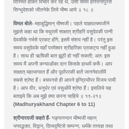
विस्मित होकर विचार कर रहे थे, उसी समय हस्तिनापुरसे
सिन्धुदेशको जीतनेके लिये भीष्म आये ॥ १८ ॥
विमल बोले-
महाबुद्धिमान् भीष्मजी। पहले याज्ञवल्क्यजीने
मुझसे कहा था कि मथुरामें साक्षात् श्रीहरि वसुदेवकी पत्नी
देवकीके गर्भसे प्रकट होंगे, इसमें संशय नहीं है। परंतु इस
समय वसुदेवके यहाँ परमेश्वर श्रीहरिका प्राकट्य नहीं हुआ
है। साथ ही ऋषिकी बात झूठी हो नहीं सकती; अतः इस
समय मैं अपनी कन्याओंका दान किसके हाथमें करूँ। आप
साक्षात् महाभागवत हैं और पूर्वापरकी बातें जाननेवालोंमें
सबसे श्रेष्ठ हैं। बचपनसे ही आपने इन्द्रियोंपर विजय पायी
है। आप वीर, धनुर्धर एवं वसुओंमें श्रेष्ठ हैं। इसलिये यह
बताइये कि अब मुझे क्या करना चाहिये ॥ १९-२१॥
(Madhuryakhand Chapter 6 to 11)
श्रीनारदजी कहते हैं-
गङ्गानन्दन भीष्मजी महान्
भगवद्भक्त, विद्वान्, दिव्यदृष्टिसे सम्पन्न, धर्मके तत्त्वज्ञ तथा