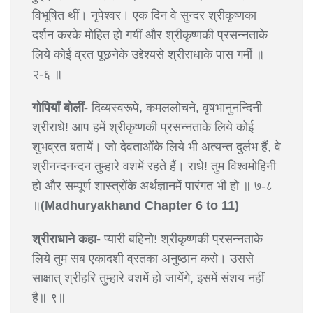
विभूषित थीं। नृपेश्वर। एक दिन वे सुन्दर श्रीकृष्णका
दर्शन करके मोहित हो गयीं और श्रीकृष्णकी प्रसन्नताके
लिये कोई व्रत पूछनेके उद्देश्यसे श्रीराधाके पास गर्मी ॥
२-६ ॥
गोपियाँ बोलीं-
दिव्यस्वरूपे, कमललोचने, वृषभानुनन्दिनी
श्रीराधे! आप हमें श्रीकृष्णकी प्रसन्नताके लिये कोई
शुभव्रत बतायें। जो देवताओंके लिये भी अत्यन्त दुर्लभ हैं, वे
श्रीनन्दनन्दन तुम्हारे वशमें रहते हैं। राधे! तुम विश्वमोहिनी
हो और सम्पूर्ण शास्त्रोंके अर्थज्ञानमें पारंगत भी हो ॥ ७-८
॥
(Madhuryakhand Chapter 6 to 11)
श्रीराधाने कहा-
प्यारी बहिनो! श्रीकृष्णकी प्रसन्नताके
लिये तुम सब एकादशी व्रतका अनुष्ठान करो। उससे
साक्षात् श्रीहरि तुम्हारे वशमें हो जायेंगे, इसमें संशय नहीं
है॥ ९॥