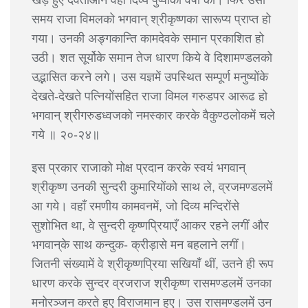
खड़े हुए देवताओंने वहाँ दिव्य पुष्पोंकी वर्षा की। फिर उसी
समय राजा विमलको भगवान् श्रीकृष्णका सारूप्य प्राप्त हो
गया। उनकी अङ्गकान्ति कामदेवके समान प्रकाशित हो
उठी। शत सूर्योके समान तेज धारण किये वे दिशामण्डलको
उद्भासित करने लगे। उस यज्ञमें उपस्थित सम्पूर्ण मनुष्योंके
देखते-देखते पत्नियोंसहित राजा विमल गरुडपर आरूढ हो
भगवान् श्रीगरुडध्वजको नमस्कार करके वैकुण्ठलोकमें चले
गये ॥ २०-२४॥
इस प्रकार राजाको मोक्ष प्रदान करके स्वयं भगवान्
श्रीकृष्ण उनकी सुन्दरी कुमारियोंको साथ ले, व्रजमण्डलमें
आ गये। वहाँ रमणीय कामवनमें, जो दिव्य मन्दिरोंसे
सुशोभित था, वे सुन्दरी कृष्णप्रियाएँ आकर रहने लगीं और
भगवान्‌के साथ कन्दुक- क्रीड़ासे मन बहलाने लगीं।
जितनी संख्यामें वे श्रीकृष्णप्रिया सखियाँ थीं, उतने ही रूप
धारण करके सुन्दर व्रजराज श्रीकृष्ण रासमण्डलमें उनका
मनोरञ्जन करते हुए विराजमान हुए। उस रासमण्डलमें उन