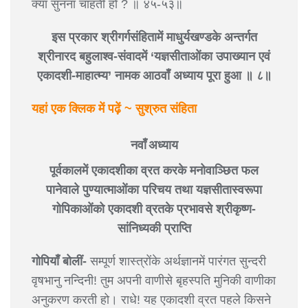
क्या सुनना चाहती हो ? ॥ ४५-५३॥
इस प्रकार श्रीगर्गसंहितामें माधुर्यखण्डके अन्तर्गत
श्रीनारद बहुलाश्व-संवादमें ‘यज्ञसीताओंका उपाख्यान एवं
एकादशी-माहात्म्य’ नामक आठवाँ अध्याय पूरा हुआ ॥ ८॥
यहां एक क्लिक में पढ़ें ~ सुश्रुत संहिता
नवाँ अध्याय
पूर्वकालमें एकादशीका व्रत करके मनोवाञ्छित फल
पानेवाले पुण्यात्माओंका परिचय तथा यज्ञसीतास्वरूपा
गोपिकाओंको एकादशी व्रतके प्रभावसे श्रीकृष्ण-
सांनिध्यकी प्राप्ति
गोपियाँ बोलीं-
सम्पूर्ण शास्त्रोंके अर्थज्ञानमें पारंगत सुन्दरी
वृषभानु नन्दिनी! तुम अपनी वाणीसे बृहस्पति मुनिकी वाणीका
अनुकरण करती हो। राधे! यह एकादशी व्रत पहले किसने