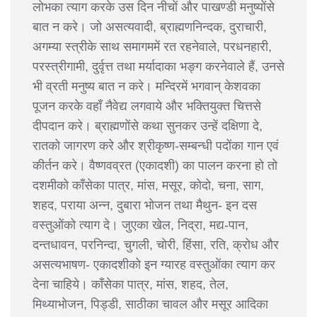
लोभका त्याग करके उस दिन नीचों और पाखण्डी मनुष्योंसे
बात न करे। जो असत्यवादी, ब्राह्मणनिन्दक, दुराचारी,
अगम्या स्त्रीके साथ समागममें रत रहनेवाले, परधनहारी,
परस्त्रीगामी, दुर्वृत्त तथा मर्यादाका भङ्ग करनेवाले हैं, उनसे
भी व्रती मनुष्य बात न करे। मन्दिरमें भगवान् केशवका
पूजन करके वहाँ नैवेद्य लगवाये और भक्तियुक्त चित्तसे
दीपदान करे। ब्राह्मणोंसे कथा सुनकर उन्हें दक्षिणा दे,
रातको जागरण करे और श्रीकृष्ण-सम्बन्धी पदोंका गान एवं
कीर्तन करे। वैष्णवव्रत (एकादशी) का पालन करना हो तो
दशमीको काँसेका पात्र, मांस, मसूर, कोदो, चना, साग,
शहद, पराया अन्न, दुबारा भोजन तथा मैथुन- इन दस
वस्तुओंको त्याग दे। जुएका खेल, निद्रा, मद्य-पान,
दन्तधावन, परनिन्दा, चुगली, चोरी, हिंसा, रति, क्रोध और
असत्यभाषण- एकादशीको इन ग्यारह वस्तुओंका त्याग कर
देना चाहिये। काँसेका पात्र, मांस, शहद, तेल,
मिथ्याभोजन, पिड्डी, साठीका चावल और मसूर आदिका