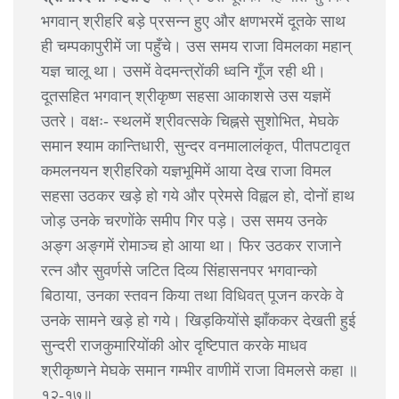
भगवान् श्रीहरि बड़े प्रसन्न हुए और क्षणभरमें दूतके साथ
ही चम्पकापुरीमें जा पहुँचे। उस समय राजा विमलका महान्
यज्ञ चालू था। उसमें वेदमन्त्रोंकी ध्वनि गूँज रही थी।
दूतसहित भगवान् श्रीकृष्ण सहसा आकाशसे उस यज्ञमें
उतरे। वक्षः- स्थलमें श्रीवत्सके चिह्नसे सुशोभित, मेघके
समान श्याम कान्तिधारी, सुन्दर वनमालालंकृत, पीतपटावृत
कमलनयन श्रीहरिको यज्ञभूमिमें आया देख राजा विमल
सहसा उठकर खड़े हो गये और प्रेमसे विह्वल हो, दोनों हाथ
जोड़ उनके चरणोंके समीप गिर पड़े। उस समय उनके
अङ्ग अङ्गमें रोमाञ्च हो आया था। फिर उठकर राजाने
रत्न और सुवर्णसे जटित दिव्य सिंहासनपर भगवान्को
बिठाया, उनका स्तवन किया तथा विधिवत् पूजन करके वे
उनके सामने खड़े हो गये। खिड़कियोंसे झाँककर देखती हुई
सुन्दरी राजकुमारियोंकी ओर दृष्टिपात करके माधव
श्रीकृष्णने मेघके समान गम्भीर वाणीमें राजा विमलसे कहा ॥
१२-१७॥