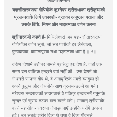
आठवाँ अध्याय
यज्ञसीतास्वरूपा गोपियोंके पूछनेपर श्रीराधाका श्रीकृष्णकी
प्रसन्नताके लिये एकादशी- व्रतका अनुष्ठान बताना और
उसके विधि, नियम और माहात्म्यका वर्णन करना
श्रीनारदजी कहते हैं-
मिथिलेश्वर! अब यज्ञ- सीतास्वरूपा
गोपियोंका वर्णन सुनो, जो सब पापोंको हर लेनेवाला,
पुण्यदायक, कामनापूरक तथा मङ्गलका धाम है ॥ १॥
दक्षिण दिशामें उशीनर नामसे प्रसिद्ध एक देश है, जहाँ एक
समय दस वर्षोंतक इन्द्रने वर्षा नहीं की। उस देशमें जो
गोधनसे सम्पन्न गोप थे, वे अनावृष्टिके भयसे व्याकुल हो
अपने कुटुम्ब और गोधनोंके साथ व्रजमण्डलमें आ गये।
नरेश्वर! नन्दराजकी सहायतासे वे पवित्र वृन्दावनमें यमुनाके
सुन्दर एवं सुरम्य तटपर वास करने लगे। भगवान् श्रीरामके
वरसे यज्ञसीता- स्वरूपा गोपाङ्गनाएँ उन्हींके घरोंमें उत्पन्न
हुई। उन सबके शरीर दिव्य थे तथा वे दिव्य यौवनसे