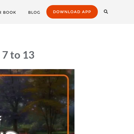
DOWNLOAD APP
R BOOK
BLOG
7 to 13