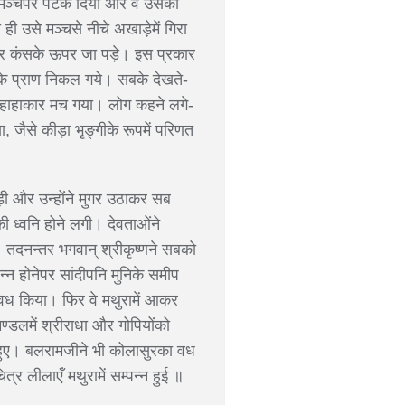
े मञ्चपर पटक दिया और वे उसकी
ी उसे मञ्चसे नीचे अखाड़ेमें गिरा
कर कंसके ऊपर जा पड़े। इस प्रकार
सके प्राण निकल गये। सबके देखते-
ें हाहाकार मच गया। लोग कहने लगे-
, जैसे कीड़ा भृङ्गीके रूपमें परिणत
ी और उन्होंने मुगर उठाकर सब
 ध्वनि होने लगी। देवताओंने
े। तदनन्तर भगवान् श्रीकृष्णने सबको
्न होनेपर सांदीपनि मुनिके समीप
ा वध किया। फिर वे मथुरामें आकर
ण्डलमें श्रीराधा और गोपियोंको
न हुए। बलरामजीने भी कोलासुरका वध
र लीलाएँ मथुरामें सम्पन्न हुई ॥