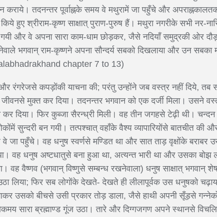
 कराये। तदनन्तर पूर्वाह्नके समय वे मथुरामें जा पहुँचे और अपराह्नकाल
किये हुए श्रीराम-कृष्ण साक्षात् पुराण-पुरुष हैं। मथुरा नगरीके सभी नर-ना
ो गयी और वे अपना सारा काम-धाम छोड़कर, जैसे नदियाँ समुद्रकी ओर दौड़त
करनेवाले भगवान् राम-कृष्णने अपना सौन्दर्य सबको दिखलाया और उन सबका मन
balabhadrakhand chapter 7 to 13)
और रंगरेजसे कपड़ोंकी याचना की; परंतु उन्होंने जब वस्त्र नहीं दिये, तब 
जीवनसे मुक्त कर दिया। तदनन्तर भगवान को एक दर्जी मिला। उसने वस्त्
 कर दिया। फिर कुब्जा सैरन्ध्री मिली। वह तीन जगहसे टेढ़ी थी। चन्दन 
में सुन्दरी बन गयी। तत्पश्चात् वहाँके वैश्य व्यापारियोंसे बातचीत की 
जा पहुँचे। वह धनुष स्वर्णसे मण्डित था और सात ताड़ वृक्षोंके बराबर उस
ा था। वह धनुष अष्टधातुसे बना हुआ था, अत्यन्त भारी था और उसका बो
ा। वह वैष्णव (भगवान् विष्णुसे सम्बन्ध रखनेवाला) धनुष साक्षात् भगवान्
क उठा लिया; फिर सब लोगोंके देखते- देखते ही लीलापूर्वक उस धनुषको च
कर उसको बीचसे उसी प्रकार तोड़ डाला, जैसे हाथी अपनी सूँड़से गन्नेको 
मय सारा ब्रह्माण्ड गूंज उठा। तारे और दिग्गजगण अपने स्थानसे विचलि