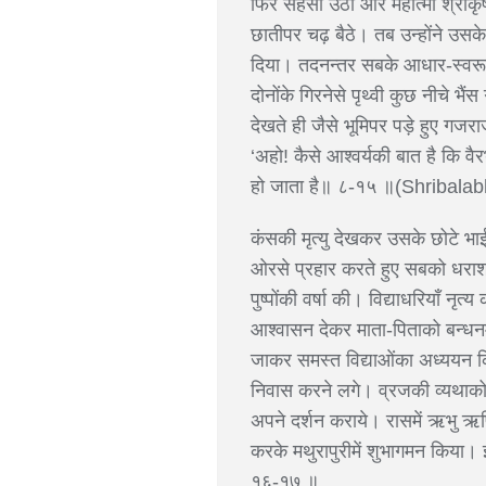
फिर सहसा उठा और महात्मा श्रीकृ
छातीपर चढ़ बैठे। तब उन्होंने उसके
दिया। तदनन्तर सबके आधार-स्वरूप
दोनोंके गिरनेसे पृथ्वी कुछ नीचे
देखते ही जैसे भूमिपर पड़े हुए गज
‘अहो! कैसे आश्वर्यकी बात है कि वैर
हो जाता है॥ ८-१५ ॥(Shribala
कंसकी मृत्यु देखकर उसके छोटे भा
ओरसे प्रहार करते हुए सबको धराशा
पुष्पोंकी वर्षा की। विद्याधरियाँ न
आश्वासन देकर माता-पिताको बन्धनमु
जाकर समस्त विद्याओंका अध्ययन किय
निवास करने लगे। व्रजकी व्यथाको द
अपने दर्शन कराये। रासमें ऋभु ऋषि
करके मथुरापुरीमें शुभागमन किया। 
१६-१७ ॥