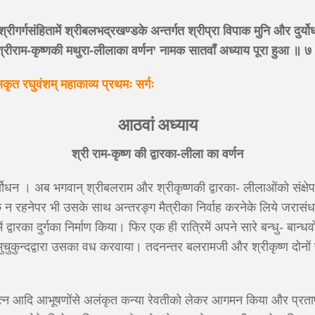
रीगर्गसंहितामें श्रीबलभद्रखण्डके अन्तर्गत श्रीप्रा विपाक मुनि और दुर्यो
श्रीराम-कृष्णकी मथुरा-लीलाका वर्णन’ नामक सातवाँ अध्याय पूरा हुआ ॥ ७
कृत रघुवंशम् महाकाव्य प्रथमः सर्गः
आठवां अध्याय
श्री राम-कृष्ण की द्वारका-लीला का वर्णन
्योधन । अब भगवान् श्रीबलराम और श्रीकृष्णकी द्वारका- लीलाओंको संक्षेप
 न रहनेपर भी उसके साथ अन्तरङ्ग मैत्रीका निर्वाह करनेके लिये जरा
ं द्वारका दुर्गका निर्माण किया। फिर एक ही रात्रिमें अपने सारे बन्धु- बान
ुकुन्दद्वारा उसका वध करवाया। तदनन्तर बलरामजी और श्रीकृष्ण दोनों प्
े रत्न आदि आभूषणोंसे अलंकृत कन्या रेवतीको लेकर आगमन किया और प्रताप