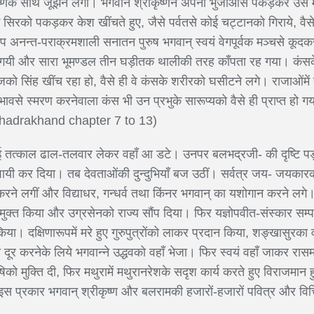
ष्णके साथ जूझने लगा। भगवान श्रीकृष्णने अपनी भुजाओंसे पकड़कर उस
 सिरको पकड़कर केश खींचते हुए, जैसे पर्वतसे कोई चट्टानको गिराये, वैसे ह
 अनन्त-पराक्रमशाली सनातन पुरुष भगवान् स्वयं वेगपूर्वक मञ्चसे कूद
 भैंस गयी और सारा भूमण्डल तीन घड़ीतक थालीकी तरह काँपता रह गया। कं
राजको सिंह खींच रहा हो, वैसे ही वे कंसके शरीरको घसीटने लगे। राजाओंम
भावसे स्मरण करनेवाला कंस भी उन प्रभुके सारूप्यको वैसे ही प्राप्त हो गया
bhadrakhand chapter 7 to 13)
ई तत्काल ढाल-तलवार लेकर वहाँ आ डटे। उनपर बलभद्रजी- की दृष्टि पड़
यी कर दिया। तब देवताओंकी दुन्दुभियाँ बज उठीं। सर्वत्र जय- जयकारकी
ृत्य करने लगीं और विद्याधर, गन्धर्व तथा किंनर भगवान् का यशोगान करने लग
क्त किया और उग्रसेनको राज्य सौंप दिया। फिर यज्ञोपवीत-संस्कार सम्पन
ा। दक्षिणारूपमें मरे हुए गुरुपुत्रोंको लाकर प्रदान किया, शङ्खासुरक
ूर करनेके लिये भगवान्ने उद्धवको वहाँ भेजा। फिर स्वयं वहाँ जाकर रासम
को मुक्ति दी, फिर मथुरामें मथुरानरेशके सदृश कार्य करते हुए विराजमा
इस प्रकार भगवान् श्रीकृष्ण और बलरामकी हजारों-हजारों पवित्र और विचित्