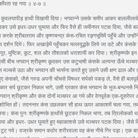
काँपता रह गया ॥ ४-७ ॥
र कुवलयापीड़ हाथी दिखायी दिया। भगवान्ने उसके समीप आकर बाललीलाके र
ड़कर उसे इधर-उधर घुमाया और फिर वैसे ही जमीनपर पटक दिया, जैसे 
रके श्रीबलराम और कृष्णचन्द्र कंस-रचित रङ्गभूमिमें पहुँचे और उन्होंने
दर्शन दिये। फिर अखाड़ेमें पहुँचकर मल्लयुद्धके लिये जा डटे और कंसके 
णूर, मुष्टिक, कूट, शल और तौशलको धराशायी कर दिया। श्रीकृष्णके इन का
सी बीच भगवान् श्रीकृष्ण कूदकर उस कटुभाषी कंसके अत्यन्त ऊँचे मञ्चपर 
स मञ्चसे उठा और भगवान की भर्त्सना करते हुए उसने उसी क्षण ढाल और 
 हुए कंसको, जैसे गरुड अपनी चोंचसे विषधर सर्पको पकड़ ले, वैसे ही बलपू
रकार सर्प छूटकर निकल भागे, उसी प्रकार कंस भगवान के भुज-बन्धनस
गवान् श्रीकृष्ण और कंस दोनों मञ्चपर आ गये और वेगपूर्वक एक-दूसरेपर 
हुए शोभित हों। तदनन्तर कंस उछलकर सौ हाथ ऊपर आकाशमें चला गया, तब भग
 कंस पुनः श्रीकृष्णके हाथोंसे छूटकर निकल भागा, तब त्रिलोकको धार
िया और इधर- उधर घुमाते हुए महाकाशसे उसे मञ्चपर पटक दिया। जैसे बिजल
े टूट गये। वज्रके समान कठोर शरीरवाला वह कंस नीचे गिर पड़ा। एक बार 