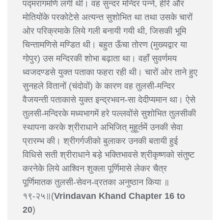
पद्मरागमणि लगी थी। वह सुन्दर मन्दिर पन्ने, हीरे और
मोतियोंके परकोटेसे अत्यन्त सुशोभित था तथा उसके चारों
ओर परिक्रमाके लिये गली बनायी गयी थी, जिसकी भूमि
चिन्तामणिसे मण्डित थी। बहुत ऊँचा तोरण (मुख्यद्वार या
गोपुर) उस मन्दिरकी शोभा बढ़ाता था। वहाँ सुवर्णमय
ध्वजदण्डसे युक्त पताका फहरा रही थी। चारों ओर ताने हुए
सुनहले वितानों (चंदोवों) के कारण वह तुलसी-मन्दिर
वैजयन्ती पताकासे युक्त इन्द्रभवन-सा देदीप्यमान था। ऐसे
तुलसी-मन्दिरके मध्यभागमें हरे पल्लवोंसे सुशोभित तुलसीकी
स्थापना करके श्रीराधाने अभिजित् मुहूर्तमें उनकी सेवा
प्रारम्भ की। श्रीगर्गजीको बुलाकर उनकी बतायी हुई
विधिसे सती श्रीराधाने बड़े भक्तिभावसे श्रीकृष्णको संतुष्ट
करनेके लिये आश्विन शुक्ला पूर्णिमासे लेकर चैत्र
पूर्णिमातक तुलसी-सेवन-व्रतका अनुष्ठान किया ॥
१९-२५॥(
Vrindavan Khand Chapter 16 to
20
)