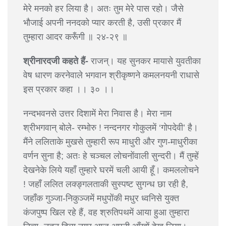
मेरे मनको हर लिया है। अतः तुम मेरे पास रहो। जैसे
भौजाई अपनी ननदको प्यार करती है, उसी प्रकार मैं
तुम्हारा आदर करूँगी ॥ २४-२९ ॥
श्रीनारदजी कहते हैं-
राजन्। यह सुनकर मायासे युवतीका
वेष धारण करनेवाले भगवान श्रीकृष्णने कमलनयनी राधासे
इस प्रकार कहा ।। ३० ।।
नन्दभवनसे उत्तर दिशामें मेरा निवास है। मेरा नाम
श्रीभगवान् बोले- रम्भोरु ! नन्दनगर गोकुलमें ‘गोपदेवी’ है।
मैंने ललिताके मुखसे तुम्हारी रूप माधुरी और गुण-माधुरीका
वर्णन सुना है; अतः हे चञ्चल लोचनोंवाली सुन्दरी। मैं तुम्हें
देखनेके लिये यहाँ तुम्हारे घरमें चली आयी हूँ। कमललोचने
! जहाँ ललित लक्ङ्गलताकी सुस्पष्ट सुगन्ध छा रही है,
जहाँक गुञ्जा-निकुञ्जमें मधुपोंकी मधुर ध्वनिसे युक्त
कंजपुष्प खिल रहे हैं, वह श्रुतिपथमें आया हुआ तुम्हारा