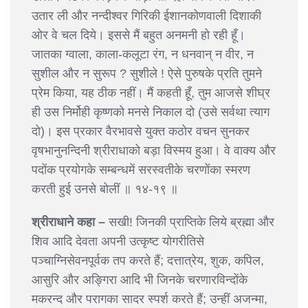
उतार ली और नन्दीश्वर गिरिकी ईशानकोणवाली दिशाकी
ओर वे चल दिये। इससे मैं बहुत अनमनी हो रही हूँ।
जातका ग्वाला, काला-कलूटा रंग, न धनवान् न वीर, न
सुशील और न सुरूप ? सुशीले ! ऐसे पुरुषके प्रति तुमने
प्रेम किया, यह ठीक नहीं। मैं कहती हूँ, तुम आजसे शीघ्र
ही उस निर्मोही कृष्णको मनसे निकाल दो (उसे सर्वथा त्याग
दो)। इस प्रकार वैरभावसे युक्त कठोर वचन सुनकर
वृषभानुनन्दिनी श्रीराधाको बड़ा विस्मय हुआ। वे वाक्य और
पदोंक प्रयोगके सम्बन्धमें सरस्वतीके चरणोंका स्मरण
करती हुई उनसे बोलीं ॥ १४-१९ ॥
श्रीराधाने कहा –
सखी! जिनकी प्राप्तिके लिये ब्रह्मा और
शिव आदि देवता अपनी उत्कृष्ट योगरीतिसे
पञ्चाग्निसेवनपूर्वक तप करते हैं; दत्तात्रेय, शुक, कपिल,
आसुरि और अङ्गिरा आदि भी जिनके चरणारविन्दोंके
मकरन्द और परागका सादर स्पर्श करते हैं; उन्हीं अजन्मा,