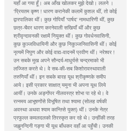
यहाँ आ गया हूँ। अब आँख खोलकर मुझे देखो। ललने ।
‘प्रियतम कृष्ण ! धारण करानेकी कलामें कुशल थीं, तो कोई
द्वारपालिका थीं। कुछ गोपियाँ ‘पार्षद’ नामधारिणी थीं, कुछ
छत्र-चैवर धारण करनेवाली सखियाँ थीं और कुछ
श्रीवृन्दावनकी रक्षामें नियुक्त थीं। कुछ गोवर्धनवासिनी,
कुछ कुञ्जविधायिनी और कुछ निकुञ्जनिवासिनी थीं। कोई
नृत्यमें निपुण और कोई वाद्य-वादनमें प्रवीण थीं। नरेश्वर !
उन सबके मुख अपने सौन्दर्य-माधुर्यसे चन्द्रमाको भी
लज्जित करते थे। वे सब-की-सब किशोरावस्थावाली
तरुणियाँ थीं। इन सबके बारह यूथ श्रीकृष्णके समीप
आये। इसी प्रकार साक्षात् यमुना भी अपना यूथ लिये
आयीं। उनके अङ्गोंपर नीलवस्त्र शोभा पा रहे थे। वे
रत्नमय आभूषणोंसे विभूषित तथा श्यामा (सोलह वर्षकी
अवस्था अथवा श्याम कान्तिसे युक्त) थीं। उनके नेत्र
प्रफुल्ल कमलदलको तिरस्कृत कर रहे थे। उन्हींकी तरह
जह्नुनन्दिनी गङ्गा भी यूथ बाँधकर वहाँ आ पहुँची। उनकी