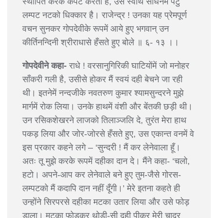
स्थापित करके कपट करता है, उस स्वार्थ साधनमें पटु
लम्पट नटको धिक्कार है। राजेन्द्र ! उनका यह प्रेमपूर्ण
वचन सुनकर गोपदेवीके रूपमें आये हुए भगवान् उन
कीर्तिनन्दिनी श्रीराधासे हँसते हुए बोले ॥ ६- १३ ।।
गोपदेवीने कहा-
राधे ! वरसानुगिरिकी घाटियोंमें जो मनोहर
साँकरी गली है, उसीसे होकर मैं स्वयं दही बेचने जा रही
थी। इतनेमें नन्दजीके नवतरुण कुमार श्यामसुन्दरने मुझे
मार्गमें रोक लिया। उनके हाथमें वंशी और बेंतकी छड़ी थी।
उन रसिकशेखरने लाजको तिलाञ्जलि दे, तुरंत मेरा हाथ
पकड़ लिया और जोर-जोरसे हँसते हुए, उस एकान्त वनमें वे
इस प्रकार कहने लगे – ‘सुन्दरी ! मैं कर लेनेवाला हूँ।
अतः तू मुझे करके रूपमें दहीका दान दे। मैंने कहा- ‘चलो,
हटो। अपने-आप कर लेनेवाले बने हुए तुम-जैसे गोरस-
लम्पटको मैं कदापि दान नहीं दूँगी।’ मेरे इतना कहते ही
उन्होंने सिरपरसे दहीका मटका उतार लिया और उसे फोड़
डाला। मटका फोड़कर थोड़ी-सी दही पीकर मेरी चादर