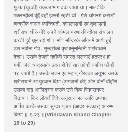
गुल्फ (घुट्ठी) तकका भाग ढक जाता था। मालतीके
मकरन्दोंकी बूँदें वहाँ झरती रहती थीं। ऐसे आँगनमें करोड़ों
चन्द्रोंके समान कान्तिमती, कोमलाङ्गी एवं कृशाङ्गी
श्रीराधा धीरे-धीरे अपने कोमल चरणारविन्दोंका संचालन
करती हुई घूम रही थीं। मणि-मन्दिरके आँगनमें आयी हुई
उस नवीना गोप- सुन्दरीको वृषभानुनन्दिनी श्रीराधाने
देखा। उसके तेजसे नहाँकी समस्त ललनाएँ हतप्रभ हो
गयीं, जैसे चन्द्रमाके उदय होनेसे ताराओंकी कान्ति फीकी
पड़ जाती है। उसके उत्तम एवं महान् गौरवका अनुभव करके
श्रीराधाने अभ्युत्थान दिया (अगवानी की) और दोनों बाँहोंसे
उसका गाढ़ आलिङ्गन करके उसे दिव्य सिंहासनपर
बिठाया। फिर लोकरीतिके अनुसार जल आदि उपचार
अर्पित करके उसका सुन्दर पूजन (आदर-सत्कार) आरम्भ
किया ॥ ९-२३ ॥(
Vrindavan Khand Chapter
16 to 20
)