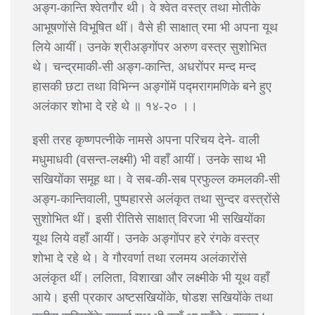
अङ्ग-कान्ति श्वेतगौर थी। वे श्वेत वस्त्र तथा मोतीके
आभूषणोंसे विभूषित थीं। वैसे ही साक्षात् रमा भी अपना यूथ
लिये आयीं। उनके श्रीअङ्गोंपर अरुण वस्त्र सुशोभित
थे। चन्द्रमाकी-सी अङ्ग-कान्ति, अधरोंपर मन्द मन्द
हासकी छटा तथा विभिन्न अङ्गोंमें पद्मरागमणिके बने हुए
अलंकार शोभा दे रहे थे ॥ १४-२० ।।
इसी तरह कृष्णपत्नीके नामसे अपना परिचय देने- वाली
मधुमाधवी (वसन्त-लक्ष्मी) भी वहाँ आयीं। उनके साथ भी
सखियोंका समूह था। वे सब-की-सब प्रफुल्ल कमलकी-सी
अङ्ग-कान्तिवाली, पुष्पहारसे अलंकृत तथा सुन्दर वस्त्रोंसे
सुशोभित थीं। इसी रीतिसे साक्षात् विरजा भी सखियोंका
यूथ लिये वहाँ आयीं। उनके अङ्गोंपर हरे रंगके वस्त्र
शोभा दे रहे थे। वे गौरवर्णा तथा रलमय अलंकारोंसे
अलंकृत थीं। ललिता, विशाखा और लक्ष्मीके भी यूथ वहाँ
आये। इसी प्रकार अष्टसखियोंके, षोडश सखियोंके तथा