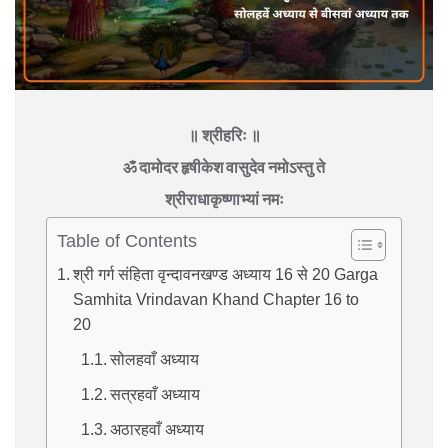
॥ श्रीहरिः ॥
ॐ दामोदर हृषीकेश वासुदेव नमोऽस्तु ते
श्रीराधाकृष्णाभ्यां नमः
Table of Contents
श्री गर्ग संहिता वृन्दावनखण्ड अध्याय 16 से 20 Garga
Samhita Vrindavan Khand Chapter 16 to
20
सोलहवाँ अध्याय
सत्रहवाँ अध्याय
अठारहवाँ अध्याय