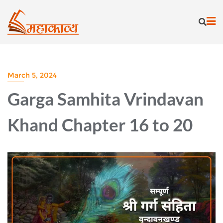
Skip
to
content
March 5, 2024
Garga Samhita Vrindavan
Khand Chapter 16 to 20