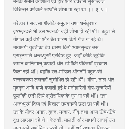
मनके समान वेगशाली एवं हार और चैवरोंसे सुसज्जित
विचिन्त्र वर्णवाले अश्वोंसे शोभा पा रहा था ।। ३-८ ॥
नरेश्वर ! सवत्सा गौओंके समुदाय तथा धर्मधुरंधर
वृषभवृन्दसे भी उस भवनकी बड़ी शोभा हो रही थी। बहुत-से
गोपाल वहाँ वंशी और बेंत धारण किये गीत गा रहे थे।
मायामयी युवतीका वेष धारण किये श्यामसुन्दर उस
प्राङ्गणसे अन्तःपुरमें प्रविष्ट हुए, जहाँ कोटि सूर्यकि
समान कान्तिमान् कपाटों और खंभोंकी पंक्तियाँ प्रकाश
फैला रही थीं। वहाँकै रल-मण्डित आँगनोंमें बहुत-सी
रत्नस्वरूपा ललनाएँ सुशोभित हो रही थीं। वीणा, ताल और
मृदङ्ग आदि बाजे बजाती हुई वे मनोहारिणी गोप-सुन्दरियाँ
फूलोंकी छड़ी लिये श्रीराधिकाके गुण गा रही थीं। उस
अन्तःपुरमें दिव्य एवं विशाल उपबनकी छटा छा रही थी।
उसके भीतर अनार, कुन्द, मन्दार, नींबू तथा अन्य ऊँचे-ऊँचे
वृक्ष लहलहा रहे थे। केतकी, मालती और माधवी लताएँ उस
उपवनको सुशोभित करती थीं। वहीं श्रीराधाका निकुञ्ज