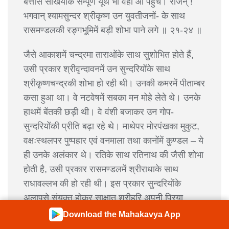
बत्तीस सखियोंके सम्पूर्ण यूथ भी वहाँ आ पहुँचे। राजन् !
भगवान् श्यामसुन्दर श्रीकृष्ण उन युवतीजनों- के साथ
रासमण्डलकी रङ्गभूमिमें बड़ी शोभा पाने लगे ॥ २१-२४ ॥
जैसे आकाशमें चन्द्रमा ताराओंके साथ सुशोभित होते हैं,
उसी प्रकार श्रीवृन्दावनमें उन सुन्दरियोंके साथ
श्रीकृष्णचन्द्रकी शोभा हो रही थी। उनकी कमरमें पीताम्बर
कसा हुआ था। वे नटवेषमें सबका मन मोहे लेते थे। उनके
हाथमें बेंतकी छड़ी थी। वे वंशी बजाकर उन गोप-
सुन्दरियोंकी प्रीति बढ़ा रहे थे। माथेपर मोरपंखका मुकुट,
वक्षःस्थलपर पुष्पहार एवं वनमाला तथा कानोंमें कुण्डल – ये
ही उनके अलंकार थे। रतिके साथ रतिनाथ की जैसी शोभा
होती है, उसी प्रकार रासमण्डलमें श्रीराधाके साथ
राधावल्लभ की हो रही थी। इस प्रकार सुन्दरियोंके
अलापसे संयुक्त होकर साक्षात् श्रीहरि अपनी प्रिया
राधाके साथ यमुनाके पुण्य-पुलिनपर आये। उन्होंने अपनी
Download the Mahakavya App
प्राणवल्लभाका हाथ अपने करकमलमें ले रखा था।