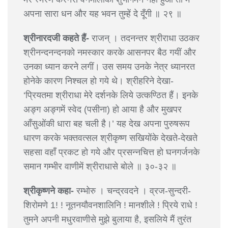
अपना सारा धन और यह भवन तुम्हें दे दूँगी ॥ २९ ॥
श्रीनारदजी कहते हैं-
राजन् । तदनन्तर श्रीराधा उठकर
श्रीनन्दनन्दनको नमस्कार करके आसनपर बैठ गयीं और
उनका ध्यान करने लगीं। उस समय उनके नेत्र ध्यानरत
होनेके कारण निश्चल हो गये थे। श्रीहरिने देखा-
‘प्रियतमा श्रीराधा मेरे दर्शनके लिये उत्कण्ठित हैं। इनके
अङ्ग अङ्गमें स्वेद (पसीना) हो आया है और मुखपर
आँसुओंकी धारा बह चली है।’ यह देख अपना पुरुषरूप
धारण करके भक्तवत्सल श्रीकृष्ण सखियोंके देखते-देखते
सहसा वहाँ प्रकट हो गये और प्रसन्नचित्त हो घनगर्जनके
समान गम्भीर वाणीमें श्रीराधासे बोले ॥ ३०-३२ ॥
श्रीकृष्णने कहा-
रम्भोरु । चन्द्रवदने । व्रज-सुन्दरी-
शिरोमणे 1! ! नूतनयौवनशालिनि ! मानशीले ! प्रिये राधे !
तुमने अपनी मधुरवाणीसे मुझे बुलाया है, इसलिये मैं तुरंत