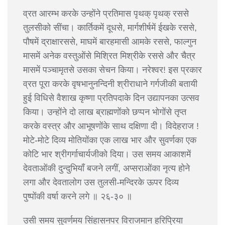
व्रत आरम्भ करके उन्होंने प्रतिमास पृथक् पृथक् रससे
तुलसीको सींचा। कार्तिकमें दूधसे, मार्गशीर्षमें ईखके रससे,
पौषमें द्राक्षारससे, माघमें बारहमासी आमके रससे, फाल्गुन
मासमें अनेक वस्तुओंसे मिश्रित मिश्रीके रससे और चैत्र
मासमें पञ्चामृतसे उसका सेचन किया। नरेश्वर! इस प्रकार
व्रत पूरा करके वृषभानुनन्दिनी श्रीराधाने गर्गजीकी बतायी
हुई विधिसे वैशाख कृष्णा प्रतिपदाके दिन उद्यापनका उत्सव
किया। उन्होंने दो लाख ब्राह्मणोंको छप्पन भोगोंसे तृप्त
करके वस्त्र और आभूषणोंके साथ दक्षिणा दी। विदेहराज !
मोटे-मोटे दिव्य मोतियोंका एक लाख भार और सुवर्णका एक
कोटि भार श्रीगर्गाचार्यजीको दिया। उस समय आकाशमें
देवताओंकी दुन्दुभियाँ बजने लगीं, अप्सराओंका नृत्य होने
लगा और देवतालोग उस तुलसी-मन्दिरके ऊपर दिव्य
पुष्पोंकी वर्षा करने लगे ॥ २६-३० ॥
उसी समय सुवर्णमय सिंहासनपर विराजमान हरिप्रिया