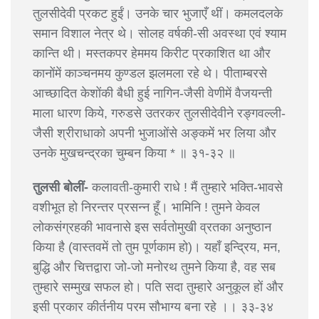
तुलसीदेवी प्रकट हुईं। उनके चार भुजाएँ थीं। कमलदलके
समान विशाल नेत्र थे। सोलह वर्षकी-सी अवस्था एवं श्याम
कान्ति थी। मस्तकपर हेममय किरीट प्रकाशित था और
कानोंमें काञ्चनमय कुण्डल झलमला रहे थे। पीताम्बरसे
आच्छादित केशोंकी बैधी हुई नागिन-जैसी वेणीमें वैजयन्ती
माला धारण किये, गरुडसे उतरकर तुलसीदेवीने रङ्गवल्ली-
जैसी श्रीराधाको अपनी भुजाओंसे अङ्कमें भर लिया और
उनके मुखचन्द्रका चुम्बन किया * ॥ ३१-३२ ॥
तुलसी बोलीं-
कलावती-कुमारी राधे ! मैं तुम्हारे भक्ति-भावसे
वशीभूत हो निरन्तर प्रसन्न हूँ। भामिनि ! तुमने केवल
लोकसंग्रहकी भावनासे इस सर्वतोमुखी व्रतका अनुष्ठान
किया है (वास्तवमें तो तुम पूर्णकाम हो)। यहाँ इन्द्रिय, मन,
बुद्धि और चित्तद्वारा जो-जो मनोरथ तुमने किया है, वह सब
तुम्हारे सम्मुख सफल हो। पति सदा तुम्हारे अनुकूल हों और
इसी प्रकार कीर्तनीय परम सौभाग्य बना रहे ।। ३३-३४