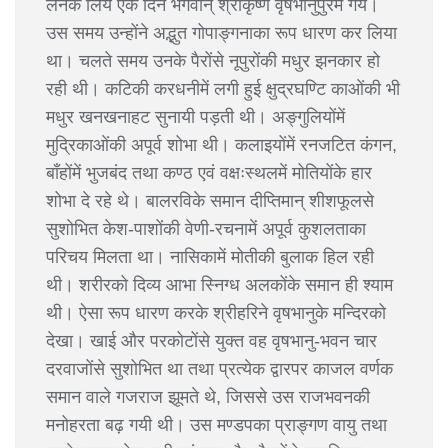
लेनेके लिये एक दिन भगवान् श्रीकृष्ण वृषभानुपुरमैं गये।
उस समय उन्होंने अद्भुत गोपाङ्गनाका रूप धारण कर लिया
था। चलते समय उनके पैरोंसे नूपुरोंकी मधुर झनकार हो
रही थी। कटिकी करधनीमें लगी हुई क्षुद्रघण्टि काओंकी भी
मधुर खनखनाहट सुनायी पड़ती थी। अङ्गुलियोंमें
मुद्रिकाओंकी अपूर्व शोभा थी। कलाइयोंमें रनजटित कंगन,
बाँहोंमें भुजबंद तथा कण्ठ एवं वक्षःस्थलमें मोतियोंके हार
शोभा दे रहे थे। बालरविके समान दीप्तिमान् शीशफूलसे
सुशोभित केश-पाशोंकी वेणी-रचनामें अपूर्व कुशलताका
परिचय मिलता था। नासिकामें मोतीकी बुलाक हिल रही
थी। शरीरको दिव्य आभा स्निग्ध अलकोंके समान ही श्याम
थी। ऐसा रूप धारण करके श्रीहरिने वृषभानुके मन्दिरको
देखा। खाई और परकोटोंसे युक्त वह वृषभानु-भवन चार
दरवाजोंसे सुशोभित था तथा प्रत्येक द्वारपर काजल वर्णक
समान वाले गजराज झूमते थे, जिससे उस राजभवनकी
मनोहरता बढ़ गयी थी। उस मण्डपका प्राङ्गण वायु तथा