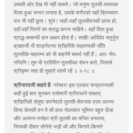
उसकी ओर देख भी नहीं सकते। जो मनुष्य तुलसी-काष्ठका
घिसा हुआ चन्दन लगाता है, उसके शरीरको यहाँ क्रियमाण
पाप भी नहीं छूता। शुभे ! जहाँ-जहाँ तुलसीवनकी छाया हो,
वहाँ-वहाँ पितरों का श्राद्ध करना चाहिये। वहाँ दिया हुआ
श्राद्ध-सम्बन्धी दान अक्षय होता है। सखी! आदिदेव चतुर्भुज
ब्रह्माजी भी शार्ङ्गधन्वा श्रीहरिके माहात्म्यकी भाँति
तुलसीके माहात्म्य को भी कहनेमें समर्थ नहीं हैं। अतः गोप-
नन्दिनि ! तुम भी प्रतिदिन तुलसीका सेवन करो, जिससे
श्रीकृष्ण सदा ही तुम्हारे वशमें रहें ॥ २-१८ ॥
श्रीनारदजी कहते हैं-
नरेश्वर! इस प्रकार चन्द्राननाकी
कही हुई बात सुनकर रासेश्वरी श्रीराधाने साक्षात्
श्रीहरिको संतुष्ट करनेवाले तुलसी-सेवनका व्रत आरम्भ
किया केतकी वन में सौ हाथ गोलाकार भूमिपर बहुत ऊँचा
और अत्यन्त मनोहर श्री तुलसी का मन्दिर बनवाया,
जिसकी दीवार सोनेसे जड़ी थी और किनारे-किनारे