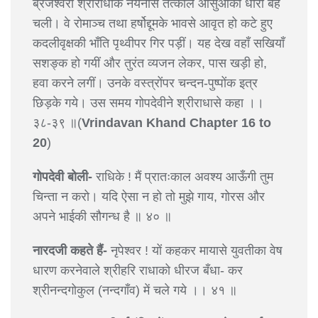
ब्रजेश्वरी श्रीराधाके नयनोंसे तत्काल आँसुओंकी धारा बह
चली। वे रोमाञ्च तथा हर्षोद्दूमके भावसे आवृत हो कटे हुए
कदलीवृक्षकी भाँति पृथ्वीपर गिर पड़ीं। यह देख वहाँ सखियाँ
सशङ्क हो गयीं और तुरंत व्यजन लेकर, पास खड़ी हो,
हवा करने लगीं। उनके वस्त्रोंपर चन्दन-पुष्पोंक इत्र
छिड़के गये। उस समय गोपदेवीने श्रीराधासे कहा ।।
३८-३९ ॥(
Vrindavan Khand Chapter 16 to
20
)
गोपदेवी बोली-
राधिके ! मैं प्रातःकाल अवश्य आऊँगी तुम
चिन्ता न करो। यदि ऐसा न हो तो मुझे गाय, गोरस और
अपने भाईकी सौगन्ध है ॥ ४० ॥
नारदजी कहते हैं-
नृपेश्वर ! यों कहकर मायासे युवतीका वेष
धारण करनेवाले श्रीहरि राधाको धीरज बँधा- कर
श्रीनन्दगोकुल (नन्दगाँव) में चले गये ।। ४१ ॥