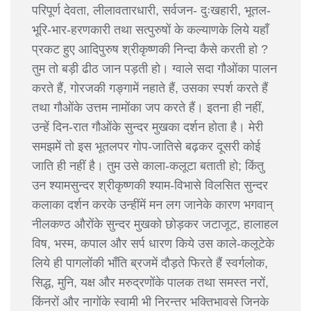
परिपूर्ण देवता, लीलावतारधारी, सर्वजन- दुःखहारी, भूतल-
भूरि-भार-हरणकारी तथा सत्पुरुषों के कल्याणके लिये यहाँ
प्रकट हुए आदिपुरुष श्रीकृष्णकी निन्दा कैसे करती हो ?
तुम तो बड़ी ढीठ जान पड़ती हो। ग्वाले सदा गौओंका पालन
करते हैं, गोरजकी गङ्गामें नहाते हैं, उसका स्पर्श करते हैं
तथा गौओंके उत्तम नामोंका जप करते हैं। इतना ही नहीं,
उन्हें दिन-रात गौओंके सुन्दर मुखका दर्शन होता है। मेरी
समझमें तो इस भूतलपर गोप-जातिसे बढ़कर दूसरी कोई
जाति ही नहीं है। तुम उसे काला-कलूटा बताती हो; किंतु
उन श्यामसुन्दर श्रीकृष्णकी श्याम-विभासे विलसित सुन्दर
कलाका दर्शन करके उन्हींमें मन लग जानेके कारण भगवान्
नीलकण्ठ औरोंके सुन्दर मुखको छोड़कर जटाजूट, हालाहल
विष, भस्म, कपाल और सर्प धारण किये उस काले-कलूटेके
लिये ही पागलोंकी भाँति ब्रजमें दौड़ते फिरते हैं स्वर्गलोक,
सिद्ध, मुनि, यक्ष और मरुद्रणोंके पालक तथा समस्त नरों,
किंनरों और नागोंके स्वामी भी निरन्तर भक्तिभावसे जिनके