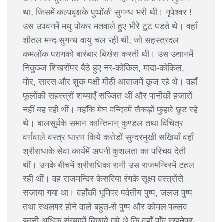
था, जिसमें कल्पवृक्षके पुष्पोंकी सुगन्ध भरी थी। नृपेश्वर !
उस उपवनमें मधु पोकर मतवाले हुए भौरे टूट पड़ते थे। वहाँ
शीतल मन्द-सुगन्ध वायु चल रही थी, जो सहस्त्रदल
कमलोंक परागको बारंबार बिखेरा करती थी। उस उद्यानमें
निकुञ्ज शिखरोंपर बैठे हुए नर-कोकिल, मादा-कोकिल,
मोर, सारस और शुक पक्षी मीठी आवाजमें कूज रहे थे। वहाँ
फूलोंकी सहस्त्रों शय्याएँ सज्जित थीं और पानीकी हजारों
नहीं बह रही थीं। वहाँके मेघ मन्दिरमें सैकड़ों फुहारे छूट रहे
थे। बालसूर्यके समान कान्तिमान् कुण्डल तथा विचित्र
वर्णवाले वस्त्र धारण किये करोड़ों सुन्दरमुखी सखियाँ वहाँ
श्रीराधाके सेवा कार्यमें अपनी कुशलता का परिचय देती
थीं। उनके बीचमें श्रीराधिका रानी उस राजमन्दिरमें टहल
रही थीं। वह राजमन्दिर केसरिया रंगके सूक्ष्म वस्त्रोंसे
सजाया गया था। वहाँकी भूमिपर पर्वतीय पुष्प, जलज पुष्प
तथा स्थलपर होने वाले बहुत-से पुष्प और कोमल पल्लव
इतनी अधिक संख्यामें बिछाये गये थे कि वहाँ पाँव रखनेपर