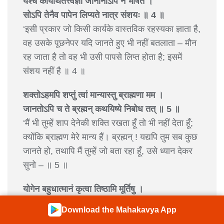
यश्च कार्यार्थतत्त्वज्ञो जानानोऽपि न भाषते ।
सोऽपि तेनैव पापेन लिप्यते नात्र संशयः ॥ 4 ॥
‘इसी प्रकार जो किसी कार्यके वास्तविक रहस्यका ज्ञाता है,
वह उसके पूछनेपर यदि जानते हुए भी नहीं बतलाता – मौन
रह जाता है तो वह भी उसी पापसे लिप्त होता है; इसमें
संशय नहीं है ॥ 4 ॥
शक्तोऽहमपि शप्तुं त्वां मान्यास्तु ब्राह्मणा मम ।
जानतोऽपि च ते ब्रह्मन् कथयिष्ये निबोध तत् ॥ 5 ॥
‘मैं भी तुम्हें शाप देनेकी शक्ति रखता हूँ तो भी नहीं देता हूँ;
क्योंकि ब्राह्मण मेरे मान्य हैं। ब्रह्मन् ! यद्यपि तुम सब कुछ
जानते हो, तथापि मैं तुम्हें जो बता रहा हूँ, उसे ध्यान देकर
सुनो – ॥ 5 ॥
योगेन बहुधात्मानं कृत्वा तिष्ठामि मूर्तिषु ।
अग्निहोत्रेषु सत्रेषु क्रियासु च मखेषु च ॥ 6 ॥
Download the Mahakavya App
‘मैं योगसिद्धिके बलसे अपने-आपको अनेक रूपोंमें प्रकट