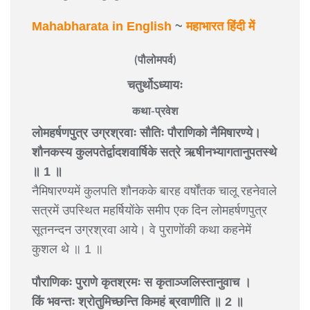
Mahabharata in English
~
महाभारत हिंदी में
(पौलोमपर्व)
चतुर्थोऽध्यायः
कथा-प्रवेश
लोमहर्षणपुत्र उग्रश्रवाः सौतिः पौराणिको नैमिषारण्ये।
शौनकस्य कुलपतेर्द्वादशवार्षिके सत्रे ऋषीनभ्यागतानुपतस्थे
॥ 1 ॥
नैमिषारण्यमें कुलपति शौनकके बारह वर्षोंतक चालू रहनेवाले
सत्रमें उपस्थित महर्षियोंके समीप एक दिन लोमहर्षणपुत्र
सूतनन्दन उग्रश्रवा आये। वे पुराणोंकी कथा कहनेमें
कुशल थे ॥ 1 ॥
पौराणिकः पुराणे कृतश्रमः स कृताञ्जलिस्तानुवाच ।
किं भवन्तः श्रोतुमिच्छन्ति किमहं ब्रवाणीति ॥ 2 ॥