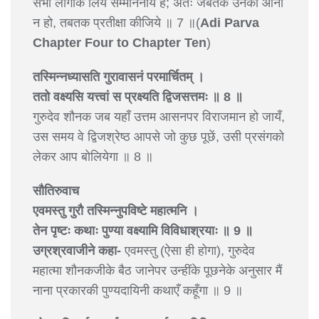
सभी लोगोंके लिये सम्माननीय हैं; अतः जबतक उनका आना
न हो, तबतक प्रतीक्षा कीजिये ॥ 7 ॥(
Adi Parva
Chapter Four to Chapter Ten
)
तस्मिन्नध्यासति गुरावासनं परमार्चितम् ।
ततो वक्ष्यसि यत्त्वां स प्रक्ष्यति द्विजसत्तमः ॥ 8 ॥
गुरुदेव शौनक जब यहाँ उत्तम आसनपर विराजमान हो जायँ,
उस समय वे द्विजश्रेष्ठ आपसे जो कुछ पूछें, उसी प्रसंगको
लेकर आप बोलियेगा ॥ 8 ॥
सौतिरुवाच
एवमस्तु गुरौ तस्मिन्नुपविष्टे महात्मनि ।
तेन पृष्टः कथाः पुण्या वक्ष्यामि विविधाश्रयाः ॥ 9 ॥
उग्रश्रवाजीने कहा-
एवमस्तु (ऐसा ही होगा), गुरुदेव
महात्मा शौनकजीके बैठ जानेपर उन्हींके पूछनेके अनुसार मैं
नाना प्रकारकी पुण्यदायिनी कथाएँ कहूँगा ॥ 9 ॥