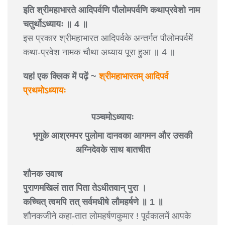
इति श्रीमहाभारते आदिपर्वणि पौलोमपर्वणि कथाप्रवेशो नाम
चतुर्थोऽध्यायः ॥ 4 ॥
इस प्रकार श्रीमहाभारत आदिपर्वके अन्तर्गत पौलोमपर्वमें
कथा-प्रवेश नामक चौथा अध्याय पूरा हुआ ॥ 4 ॥
यहां एक क्लिक में पढ़ें ~
श्रीमहाभारतम् आदिपर्व
प्रथमोऽध्यायः
पञ्चमोऽध्यायः
भृगुके आश्रमपर पुलोमा दानवका आगमन और उसकी
अग्निदेवके साथ बातचीत
शौनक उवाच
पुराणमखिलं तात पिता तेऽधीतवान् पुरा ।
कच्चित् त्वमपि तत् सर्वमधीषे लौमहर्षणे ॥ 1 ॥
शौनकजीने कहा-तात लोमहर्षणकुमार ! पूर्वकालमें आपके