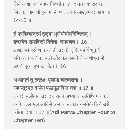
लिये आश्रमसे बाहर निकले। उस समय एक राक्षस,
जिसका नाम भी पुलोमा ही था, उनके आश्रमपर आया ॥
14-15 ॥
तं प्रविश्याश्रमं दृष्ट्वा भृगोर्भार्यामनिन्दिताम् ।
हृच्छयेन समाविष्टो विचेताः समपद्यत ॥ 16 ॥
आश्रममें प्रवेश करते ही उसकी दृष्टि महर्षि भृगुकी
पतिव्रता पत्नीपर पड़ी और वह कामदेवके वशीभूत हो
अपनी सुध-बुध खो बैठा ॥ 16 ॥
अभ्यागतं तु तद्रक्षः पुलोमा चारुदर्शना ।
न्यमन्त्रयत वन्येन फलमूलादिना तदा ॥ 17 ॥
सुन्दरी पुलोमाने उस राक्षसको अभ्यागत अतिथि मानकर
वनके फल-मूल आदिसे उसका सत्कार करनेके लिये उसे
न्योता दिया ॥ 17 ॥(
Adi Parva Chapter Four to
Chapter Ten
)