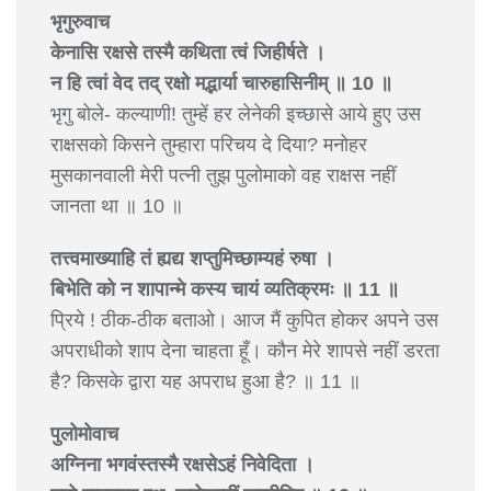
भृगुरुवाच
केनासि रक्षसे तस्मै कथिता त्वं जिहीर्षते ।
न हि त्वां वेद तद् रक्षो मद्भार्या चारुहासिनीम् ॥ 10 ॥
भृगु बोले- कल्याणी! तुम्हें हर लेनेकी इच्छासे आये हुए उस
राक्षसको किसने तुम्हारा परिचय दे दिया? मनोहर
मुसकानवाली मेरी पत्नी तुझ पुलोमाको वह राक्षस नहीं
जानता था ॥ 10 ॥
तत्त्वमाख्याहि तं ह्यद्य शप्तुमिच्छाम्यहं रुषा ।
बिभेति को न शापान्मे कस्य चायं व्यतिक्रमः ॥ 11 ॥
प्रिये ! ठीक-ठीक बताओ। आज मैं कुपित होकर अपने उस
अपराधीको शाप देना चाहता हूँ। कौन मेरे शापसे नहीं डरता
है? किसके द्वारा यह अपराध हुआ है? ॥ 11 ॥
पुलोमोवाच
अग्निना भगवंस्तस्मै रक्षसेऽहं निवेदिता ।