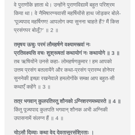
वे पुराणोंके ज्ञाता थे। उन्होंने पुराणविद्यामें बहुत परिश्रम
किया था। वे नैमिषारण्यवासी महर्षियोंसे हाथ जोड़कर बोले-
‘पूज्यपाद महर्षिगण! आपलोग क्या सुनना चाहते हैं? मैं किस
प्रसंगपर बोलूँ?’ ॥ 2 ॥
तमृषय ऊचुः परमं लौमहर्षणे वक्ष्यामस्त्वां नः
प्रतिवक्ष्यसि वचः शुश्रूषतां कथायोगं नः कथायोगे ॥ 3 ॥
तब ऋषियोंने उनसे कहा- लोमहर्षणकुमार ! हम आपको
उत्तम प्रसंग बतलायेंगे और कथा-प्रसंग प्रारम्भ होनेपर
सुननेकी इच्छा रखनेवाले हमलोगोंके समक्ष आप बहुत-सी
कथाएँ कहेंगे ॥ 3 ॥
तत्र भगवान् कुलपतिस्तु शौनको ऽग्निशरणमध्यास्ते ॥ 4 ॥
किंतु पूज्यपाद कुलपति भगवान् शौनक अभी अग्निकी
उपासनामें संलग्न हैं ॥ 4 ॥
योऽसौ दिव्याः कथा वेद देवतासुरसंश्रिताः ।