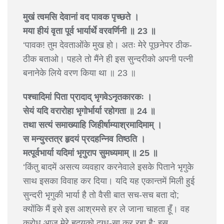
मुखं त्वमसि देवानां वद पावक पृच्छते ।
मया हीयं वृता पूर्व भार्यार्थे वरवर्णिनी ॥ 23 ॥
‘पावक! तुम देवताओंके मुख हो। अतः मेरे पूछनेपर ठीक-
ठीक बताओ। पहले तो मैंने ही इस सुन्दरीको अपनी पत्नी
बनानेके लिये वरण किया था ॥ 23 ॥
पश्चादिमां पिता प्रादाद् भृगवेऽनृतकारकः ।
सेयं यदि वरारोहा भृगोर्भार्या रहोगता ॥ 24 ॥
तथा सत्यं समाख्याहि जिहीर्षाम्याश्रमादिमाम् ।
स मन्युस्तत्र हृदयं प्रदहन्निव तिष्ठति ।
मत्पूर्वभार्या यदिमां भृगुराप सुमध्यमाम् ॥ 25 ॥
‘किंतु बादमें असत्य व्यवहार करनेवाले इसके पिताने भृगुके
साथ इसका विवाह कर दिया। यदि यह एकान्तमें मिली हुई
सुन्दरी भृगुकी भार्या है तो वैसी बात सच-सच बता दो;
क्योंकि मैं इसे इस आश्रमसे हर ले जाना चाहता हूँ। वह
क्रोध आज मेरे हृदयको दग्ध-सा कर रहा है; इस