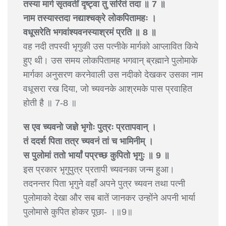
तस्या मार्ग सृतवतीं दृष्ट्वा तु सरितं तदा ॥ 7 ॥
नाम तस्यास्तदा नद्याश्चक्रे लोकपितामहः ।
वधूसरेति भगवांश्यवनस्याश्रमं प्रति ॥ 8 ॥
वह नदी तपस्वी भृगुकी उस पत्नीके मार्गको आप्लावित किये
हुए थी। उस समय लोकपितामह भगवान् ब्रह्माने पुलोमाके
मार्गका अनुसरण करनेवाली उस नदीको देखकर उसका नाम
वधूसरा रख दिया, जो च्यवनके आश्रमके पास प्रवाहित
होती है ॥ 7-8 ॥
स एव च्यवनो जज्ञे भृगोः पुत्रः प्रतापवान् ।
तं ददर्श पिता तत्र च्यवनं तां च भामिनीम् ।
स पुलोमां ततो भार्यां पप्रच्छ कुपितो भृगुः ॥ 9 ॥
इस प्रकार भृगुपुत्र प्रतापी च्यवनका जन्म हुआ।
तदनन्तर पिता भृगुने वहाँ अपने पुत्र च्यवन तथा पत्नी
पुलोमाको देखा और सब बातें जानकर उन्होंने अपनी भार्या
पुलोमासे कुपित होकर पूछा- ।॥9॥