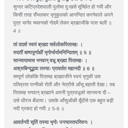
सुन्दर कटिप्रदेशवाली पुलोमा दुःखसे मूर्च्छित हो गयी और
किसी तरह सँभलकर भृगुकुलको आनन्दित करनेवाले अपने
पुत्र भार्गव च्यवनको गोदमें लेकर ब्रह्माजीके पास चली ॥
4 ॥
तां ददर्श स्वयं ब्रह्मा सर्वलोकपितामहः ।
रुदतीं बाष्पपूर्णाक्षीं भृगोर्भार्यामनिन्दिताम् ॥ 5 ॥
सान्त्वयामास भगवान् वधू ब्रह्मा पितामहः ।
अश्रुबिन्दूद्भवा तस्याः प्रावर्तत महानदी ॥ 6 ॥
सम्पूर्ण लोकोंके पितामह ब्रह्माजीने स्वयं भृगुकी उस
पतिव्रता पत्नीको रोती और नेत्रोंसे आँसू बहाती देखा। तब
पितामह भगवान् ब्रह्माने अपनी पुत्रवधूको सान्त्वना दी –
उसे धीरज बँधाया। उसके आँसुओंकी बूँदोंसे एक बहुत बड़ी
नदी प्रकट हो गयी ॥ 5-6 ॥
आवर्तन्ती सृतिं तस्या भृगोः पन्त्यास्तपस्विनः ।