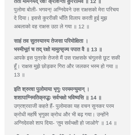
ततो मामनयद् रक्षः क्रोशन्तीं कुररीमिव ॥ 12 ॥
पुलोमा बोली- भगवन्! अग्निदेवने उस राक्षसको मेरा परिचय
दे दिया। इससे कुररीकी भाँति विलाप करती हुई मुझ
अबलाको वह राक्षस उठा ले गया ॥ 12 ॥
साहं तव सुतस्यास्य तेजसा परिमोक्षिता ।
भस्मीभूतं च तद् रक्षो मामुत्सृज्य पपात वै ॥ 13 ॥
आपके इस पुत्रके तेजसे मैं उस राक्षसके चंगुलसे छूट सकी
हूँ। राक्षस मुझे छोड़कर गिरा और जलकर भस्म हो गया ॥
13 ॥
इति श्रुत्वा पुलोमाया भृगुः परममन्युमान् ।
शशापाग्निमतिक्रुद्धः सर्वभक्षो भविष्यसि ॥ 14 ॥
उग्रश्रवाजी कहते हैं- पुलोमाका यह वचन सुनकर परम
क्रोधी महर्षि भृगुका क्रोध और भी बढ़ गया। उन्होंने
अग्निदेवको शाप दिया- ‘तुम सर्वभक्षी हो जाओगे’ ॥ 14 ॥