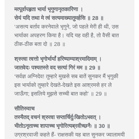
मत्पूर्वापहृता भार्या भृगुणानृतकारिणा ।
सेयं यदि तथा मे त्वं सत्यमाख्यातुमर्हसि ॥ 28 ॥
‘असत्य बर्ताव करनेवाले भृगुने, जो पहले मेरी ही थी, उस
भार्याका अपहरण किया है। यदि यह वही है, तो वैसी बात
ठीक-ठीक बता दो ॥ 28 ॥
श्रुत्वा त्वत्तो भृगोर्भार्यां हरिष्याम्याश्रमादिमाम् ।
जातवेदः पश्यतस्ते वद सत्यां गिरं मम ॥ 29 ॥
‘सर्वज्ञ अग्निदेव! तुम्हारे मुखसे सब बातें सुनकर मैं भृगुकी
इस भार्याको तुम्हारे देखते-देखते इस आश्रमसे हर ले
जाऊँगा; इसलिये मुझसे सच्ची बात कहो’ ॥ 29 ॥
सौतिरुवाच
तस्यैतद् वचनं श्रुत्वा सप्तार्चिर्दुःखितोऽभवत् ।
भीतोऽनृताच्च शापाच्च भृगोरित्यब्रवीच्छनैः ॥ 30 ॥
उग्रश्रवाजी कहते हैं- राक्षसकी यह बात सुनकर ज्वालामयी