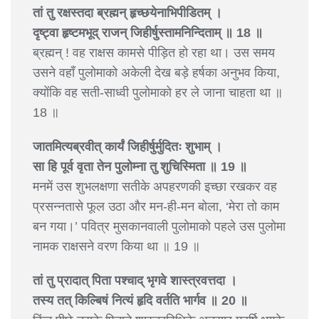
तां तु रक्षस्तदा ब्रह्मन् हृच्छयेनाभिपीडितम् ।
दृष्ट्वा हृष्टमभूद् राजन् जिहीर्षुस्तामनिन्दिताम् ॥ 18 ॥
ब्रह्मन् ! वह राक्षस कामसे पीड़ित हो रहा था। उस समय
उसने वहाँ पुलोमाको अकेली देख बड़े हर्षका अनुभव किया,
क्योंकि वह सती-साध्वी पुलोमाको हर ले जाना चाहता था ॥
18 ॥
जातमित्यब्रवीत् कार्यं जिहीर्षुर्मुदितः शुभाम् ।
सा हि पूर्व वृता तेन पुलोम्ना तु शुचिस्मिता ॥ 19 ॥
मनमें उस शुभलक्षणा सतीके अपहरणकी इच्छा रखकर वह
प्रसन्नतासे फूल उठा और मन-ही-मन बोला, ‘मेरा तो काम
बन गया।’ पवित्र मुसकानवाली पुलोमाको पहले उस पुलोमा
नामक राक्षसने वरण किया था ॥ 19 ॥
तां तु प्रादात् पिता पश्चाद् भृगवे शास्त्रवत्तदा ।
तस्य तत् किल्बिषं नित्यं हृदि वर्तति भार्गव ॥ 20 ॥