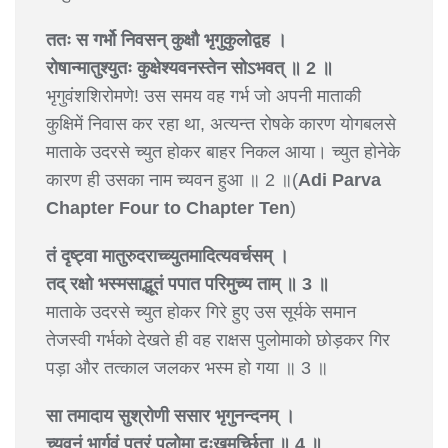
ततः स गर्भो निवसन् कुक्षौ भृगुकुलोद्वह ।
रोषान्मातुश्युतः कुक्षेश्यवनस्तेन सोऽभवत् ॥ 2 ॥
भृगुवंशशिरोमणे! उस समय वह गर्भ जो अपनी माताकी
कुक्षिमें निवास कर रहा था, अत्यन्त रोषके कारण योगबलसे
माताके उदरसे च्युत होकर बाहर निकल आया। च्युत होनेके
कारण ही उसका नाम च्यवन हुआ ॥ 2 ॥(
Adi Parva
Chapter Four to Chapter Ten
)
तं दृष्ट्वा मातुरुदराच्च्युतमादित्यवर्चसम् ।
तद् रक्षो भस्मसाद्भूतं पपात परिमुच्य ताम् ॥ 3 ॥
माताके उदरसे च्युत होकर गिरे हुए उस सूर्यके समान
तेजस्वी गर्भको देखते ही वह राक्षस पुलोमाको छोड़कर गिर
पड़ा और तत्काल जलकर भस्म हो गया ॥ 3 ॥
सा तमादाय सुश्रोणी ससार भृगुनन्दनम् ।
च्यवनं भार्गवं पुत्रं पुलोमा दुःखमूर्च्छिता ॥ 4 ॥