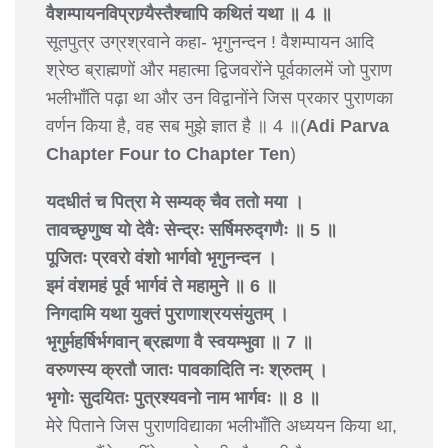
वैशम्पायनविप्राग्र्यैस्तैश्चापि कथितं यथा ॥ 4 ॥
सूतपुत्र उग्रश्रवाने कहा- भृगुनन्दन ! वैशम्पायन आदि
श्रेष्ठ ब्राह्मणों और महात्मा द्विजवरोंने पूर्वकालमें जो पुराण
भलीभाँति पढ़ा था और उन विद्वानोंने जिस प्रकार पुराणका
वर्णन किया है, वह सब मुझे ज्ञात है ॥ 4 ॥(
Adi Parva
Chapter Four to Chapter Ten
)
यदधीतं च पित्रा मे सम्यक् चैव ततो मया ।
तावच्छृणुष्व यो देवैः सेन्द्रः सर्षिमरुद्गणैः ॥ 5 ॥
पूजितः प्रवरो वंशो भार्गवो भृगुनन्दन ।
इमं वंशमहं पूर्व भार्गवं ते महामुने ॥ 6 ॥
निगदामि यथा युक्तं पुराणाश्रयसंयुतम् ।
भृगुर्महर्षिर्भगवान् ब्रह्मणा वै स्वयम्भुवा ॥ 7 ॥
वरुणस्य क्रतौ जातः पावकादिति नः श्रुतम् ।
भृगोः सुदयितः पुत्रश्यवनो नाम भार्गवः ॥ 8 ॥
मेरे पिताने जिस पुराणविद्याका भलीभाँति अध्ययन किया था,