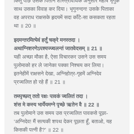
किंतु पीछे उसके पिताने शास्त्रविधिके अनुसार महर्षि भृगुके
साथ उसका विवाह कर दिया। भृगुनन्दन! उसके पिताका
वह अपराध राक्षसके हृदयमें सदा काँटे-सा कसकता रहता
था ॥ 20 ॥
इदमन्तरमित्येवं हर्तुं चक्रे मनस्तदा ।
अथाग्निशरणेऽपश्यज्ज्वलन्तं जातवेदसम् ॥ 21 ॥
यही अच्छा मौका है, ऐसा विचारकर उसने उस समय
पुलोमाको हर ले जानेका पक्का निश्चय कर लिया।
इतनेहीमें राक्षसने देखा, अग्निहोत्र-गृहमें अग्निदेव
प्रज्वलित हो रहे हैं ॥ 21 ॥
तमपृच्छत् ततो रक्षः पावकं ज्वलितं तदा ।
शंस मे कस्य भार्येयमग्ने पृच्छे ऋतेन वै ॥ 22 ॥
तब पुलोमाने उस समय उस प्रज्वलित पावकसे पूछा-
‘अग्निदेव! मैं सत्यकी शपथ देकर पूछता हूँ, बताओ, यह
किसकी पत्नी है?’ ॥ 22 ॥