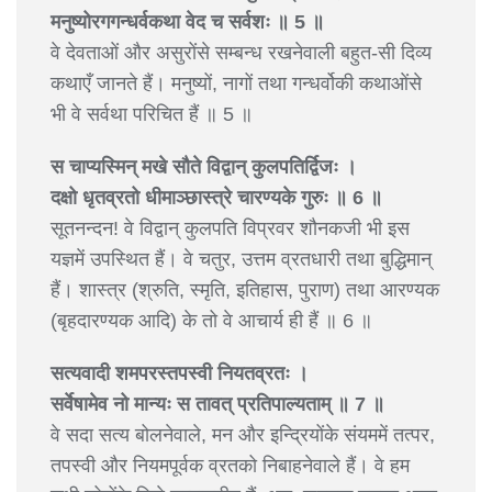
मनुष्योरगगन्धर्वकथा वेद च सर्वशः ॥ 5 ॥
वे देवताओं और असुरोंसे सम्बन्ध रखनेवाली बहुत-सी दिव्य
कथाएँ जानते हैं। मनुष्यों, नागों तथा गन्धर्वोकी कथाओंसे
भी वे सर्वथा परिचित हैं ॥ 5 ॥
स चाप्यस्मिन् मखे सौते विद्वान् कुलपतिर्द्विजः ।
दक्षो धृतव्रतो धीमाञ्छास्त्रे चारण्यके गुरुः ॥ 6 ॥
सूतनन्दन! वे विद्वान् कुलपति विप्रवर शौनकजी भी इस
यज्ञमें उपस्थित हैं। वे चतुर, उत्तम व्रतधारी तथा बुद्धिमान्
हैं। शास्त्र (श्रुति, स्मृति, इतिहास, पुराण) तथा आरण्यक
(बृहदारण्यक आदि) के तो वे आचार्य ही हैं ॥ 6 ॥
सत्यवादी शमपरस्तपस्वी नियतव्रतः ।
सर्वेषामेव नो मान्यः स तावत् प्रतिपाल्यताम् ॥ 7 ॥
वे सदा सत्य बोलनेवाले, मन और इन्द्रियोंके संयममें तत्पर,
तपस्वी और नियमपूर्वक व्रतको निबाहनेवाले हैं। वे हम