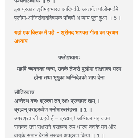
पञ्चमोऽध्यायः ॥ 5 ॥
इस प्रकार श्रीमहाभारत आदिपर्वके अन्तर्गत पौलोमपर्वमें
पुलोमा-अग्निसंवादविषयक पाँचवाँ अध्याय पूरा हुआ ॥ 5 ॥
यहां एक क्लिक में पढ़ें ~ श्रीमद भागवत गीता का प्रथम
अध्याय
षष्ठोऽध्यायः
महर्षि च्यवनका जन्म, उनके तेजसे पुलोमा राक्षसका भस्म
होना तथा भृगुका अग्निदेवको शाप देना
सौतिरुवाच
अग्नेरथ वचः श्रुत्वा तद् रक्षः प्रजहार ताम् ।
ब्रह्मन् वराहरूपेण मनोमारुतरंहसा ॥ 1 ॥
उग्रश्रवाजी कहते हैं – ब्रह्मन् ! अग्निका यह वचन
सुनकर उस राक्षसने वराहका रूप धारण करके मन और
वायुके समान वेगसे उसका अपहरण किया ॥ 1 ॥