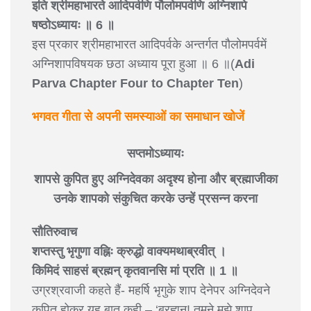
इति श्रीमहाभारते आदिपर्वणि पौलोमपर्वणि अग्निशापे
षष्ठोऽध्यायः ॥ 6 ॥
इस प्रकार श्रीमहाभारत आदिपर्वके अन्तर्गत पौलोमपर्वमें
अग्निशापविषयक छठा अध्याय पूरा हुआ ॥ 6 ॥(
Adi
Parva Chapter Four to Chapter Ten
)
भगवत गीता से अपनी समस्याओं का समाधान खोजें
सप्तमोऽध्यायः
शापसे कुपित हुए अग्निदेवका अदृश्य होना और ब्रह्माजीका
उनके शापको संकुचित करके उन्हें प्रसन्न करना
सौतिरुवाच
शप्तस्तु भृगुणा वह्निः क्रुद्धो वाक्यमथाब्रवीत् ।
किमिदं साहसं ब्रह्मन् कृतवानसि मां प्रति ॥ 1 ॥
उग्रश्रवाजी कहते हैं- महर्षि भृगुके शाप देनेपर अग्निदेवने
कुपित होकर यह बात कही – ‘ब्रह्मन्! तुमने मुझे शाप