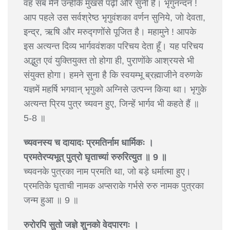
वह सब मैंने उन्हींके मुखसे पढ़ी और सुनी है। भृगुनन्दन !
आप पहले उस सर्वश्रेष्ठ भृगुवंशका वर्णन सुनिये, जो देवता,
इन्द्र, ऋषि और मरुद्गणोंसे पूजित है। महामुने ! आपके
इस अत्यन्त दिव्य भार्गववंशका परिचय देता हूँ। यह परिचय
अद्भुत एवं युक्तियुक्त तो होगा ही, पुराणोंके आश्रयसे भी
संयुक्त होगा। हमने सुना है कि स्वयम्भू ब्रह्माजीने वरुणके
यज्ञमें महर्षि भगवान् भृगुको अग्निसे उत्पन्न किया था। भृगुके
अत्यन्त प्रिय पुत्र च्यवन हुए, जिन्हें भार्गव भी कहते हैं ॥
5-8 ॥
च्यवनस्य च दायादः प्रमतिर्नाम धार्मिकः ।
प्रमतेरप्यभूत् पुत्रो घृताच्यां रुरुरित्युत ॥ 9 ॥
च्यवनके पुत्रका नाम प्रमति था, जो बड़े धर्मात्मा हुए।
प्रमतिके घृताची नामक अप्सराके गर्भसे रुरु नामक पुत्रका
जन्म हुआ ॥ 9 ॥
रुरोरपि सुतो जज्ञे शुनको वेदपारगः ।