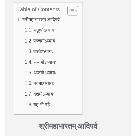
Table of Contents
श्रीमहाभारतम् आदिपर्व
चतुर्थोऽध्यायः
पञ्चमोऽध्यायः
षष्ठोऽध्यायः
सप्तमोऽध्यायः
अष्टमोऽध्यायः
नवमोऽध्यायः
दशमोऽध्यायः
यह भी पढ़े
श्रीमहाभारतम् आदिपर्व