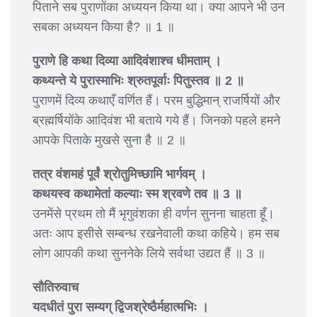
पिताने सब पुराणोंका अध्ययन किया था। क्या आपने भी उन
सबका अध्ययन किया है? ॥ 1 ॥
पुराणे हि कथा दिव्या आदिवंशाश्च धीमताम् ।
कथ्यन्ते ये पुरास्माभिः श्रुतपूर्वाः पितुस्तव ॥ 2 ॥
पुराणमें दिव्य कथाएँ वर्णित हैं। परम बुद्धिमान् राजर्षियों और
ब्रह्मर्षियोंके आदिवंश भी बताये गये हैं। जिनको पहले हमने
आपके पिताके मुखसे सुना है ॥ 2 ॥
तत्र वंशमहं पूर्वं श्रोतुमिच्छामि भार्गवम् ।
कथयस्व कथामेतां कल्याः स्म श्रवणे तव ॥ 3 ॥
उनमेंसे प्रथम तो मैं भृगुवंशका ही वर्णन सुनना चाहता हूँ।
अतः आप इसीसे सम्बन्ध रखनेवाली कथा कहिये। हम सब
लोग आपकी कथा सुननेके लिये सर्वथा उद्यत हैं ॥ 3 ॥
सौतिरुवाच
यदधीतं पुरा सम्यग् द्विजश्रेष्ठैर्महात्मभिः ।