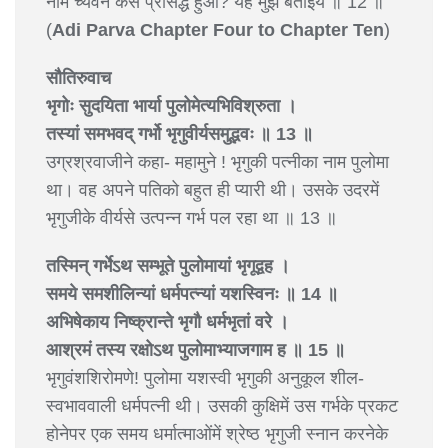
नाम च्यवन कैसे प्रसिद्ध हुआ? यह मुझे बताइये ॥ 12 ॥
(
Adi Parva Chapter Four to Chapter Ten
)
सौतिरुवाच
भृगोः सुदयिता भार्या पुलोमेत्यभिविश्रुता ।
तस्यां समभवद् गर्भो भृगुवीर्यसमुद्भवः ॥ 13 ॥
उग्रश्रवाजीने कहा- महामुने ! भृगुकी पत्नीका नाम पुलोमा
था। वह अपने पतिको बहुत ही प्यारी थी। उसके उदरमें
भृगुजीके वीर्यसे उत्पन्न गर्भ पल रहा था ॥ 13 ॥
तस्मिन् गर्भेऽथ सम्भूते पुलोमायां भृगूद्वह ।
समये समशीलिन्यां धर्मपत्न्यां यशस्विनः ॥ 14 ॥
अभिषेकाय निष्क्रान्ते भृगौ धर्मभृतां वरे ।
आश्रमं तस्य रक्षोऽथ पुलोमाभ्याजगाम ह ॥ 15 ॥
भृगुवंशशिरोमणे! पुलोमा यशस्वी भृगुकी अनुकूल शील-
स्वभाववाली धर्मपत्नी थी। उसकी कुक्षिमें उस गर्भके प्रकट
होनेपर एक समय धर्मात्माओंमें श्रेष्ठ भृगुजी स्नान करनेके