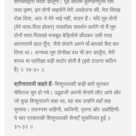
सैनिकोंद्वारा मरवा डालूँगा। पूर्व कालमें कुण्डिनपुरमें राम
तथा कृष्ण, इन दोनों भाइयोंने मेरी अवहेलना की, मेरा विवाह
रोक दिया; अतः वे मेरे भाई नहीं, शत्रु हैं। यदि तुम दोनों
(मेरे माता-पिता होकर) यादवोंका समर्थन करोगे तो मैं तुम
दोनों माता-पिताको मजबूत बेड़ियोंसे बाँधकर उसी तरह
कारागारमें डाल दूँगा, जैसे कंसने अपने माँ-बापको कैद कर
लिया था। अन्यथा तुम दोनोंका वध भी कर डालूँगा, मेरी
शपथ या प्रतिज्ञा बड़ी कठोर होती है (इसे टालना कठिन
है) ॥ २७-३० ॥
श्रीनारदजी कहते हैं-
शिशुपालकी कड़ी बातें सुनकर
चेदिराज चुप हो गये। उद्धवजी अपनी सेनामें लौट आये और
जो कुछ शिशुपालने कहा था, वह सब उन्होंने वहाँ कह
सुनाया। तदनन्तर वाहिनी, ध्वजिनी, पृतना और अक्षौहिणी-
ये चार प्रकारकी शिशुपालकी सेनाएँ सुसज्जित हुईं ॥
३१-३२ ॥