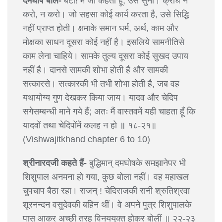
दमघोष बोले-
बेटा! मैं जो कहता हूँ, उसे सुनो। क्रोध न
करो, न करो। जो सहसा कोई कार्य करता है, उसे सिद्धि
नहीं प्राप्त होती। क्षमाके समान धर्म, अर्थ, काम और
मोक्षका साधन दूसरा कोई नहीं है। इसलिये सामनीतिसे
काम लेना चाहिये। सामके तुल्य दूसरा कोई सुखद उपाय
नहीं है। दानसे सामकी शोभा होती है और सामकी
सत्कारसे। सत्कारकी भी तभी शोभा होती है, जब वह
यथायोग्य गुण देखकर किया जाय। यादव और चेदिप
सगेसम्बन्धी माने गये हैं; अतः मैं वास्तवमें यही चाहता हूँ कि
यादवों तथा चेदिपोंमें कलह न हो ॥ १८-२१॥
(Vishwajitkhand chapter 6 to 10)
श्रीनारदजी कहते हैं-
बुद्धिमान् दमघोषके समझानेपर भी
शिशुपाल अनमना हो गया, कुछ बोला नहीं। वह महाखल
चुपचाप बैठा रहा। राजन् ! चेदिराजकी रानी श्रुतिश्रवा
शूरनन्दन वसुदेवकी बहिन थीं। वे अपने पुत्र शिशुपालके
पास आकर अच्छी तरह विनययुक्त होकर बोलीं ॥ २२-२३