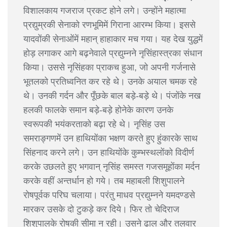
विशालकाय गजराज प्रकट होने लगे। उन्होंने महात्मा
प्रद्युम्रकी सेनाको रणभूमिमें गिराना आरम्भ किया। इससे
यादवोंकी सेनाओंमें महान् हाहाकार मच गया। यह देख युद्धमें
होड़ लगाकर आगे बढ़नेवाले प्रद्युम्नने नृसिंहास्त्रका संधान
किया। उससे नृसिंहका प्राकच हुआ, जो अपनी गर्जनासे
भूतलको प्रतिध्वनित कर रहे थे। उनके अयाल चमक रहे
थे। उनकी गर्दन और पूँछके बाल बड़े-बड़े थे। पंजोंके नख
हलकी फालके समान बड़े-बड़े होनेके कारण उनके
स्वरूपकी भयंकरताको बढ़ा रहे थे। नृसिंह उस
समराङ्गणमें उन हाथियोंका भक्षण करते हुए हुंकारके साथ
सिंहनाद करने लगे। उन हाथियोंके कुम्भस्थलोंको विदीर्ण
करके उछलते हुए भगवान् नृसिंह समस्त गजसमूहोंका मर्दन
करके वहीं अन्तर्धान हो गये। तब महाबली शिशुपालने
रोषपूर्वक परिघ चलाया। परंतु माधव प्रद्युम्नने यमदण्डसे
मारकर उसके दो टुकड़े कर दिये। फिर तो चेदिराज
शिशुपालके रोषकी सीमा न रही। उसने ढाल और तलवार