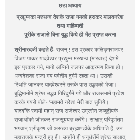
छठा अध्याय
प्रद्युम्नका मरुधन्व देशके राजा गयको हराकर मालवनरेश
तथा माहिष्मती
पुरीके राजासे बिना युद्ध किये ही भेंट प्राप्त करना
श्रीनारदजी कहते हैं-
राजन् ! इस प्रकार कलिङ्गराजपर
विजय पाकर यादवेश्वर प्रद्युम्न मरुधन्व (मारवाड़) देशमें
इस प्रकार गये, मानो अग्निने जलपर आक्रमण किया हो।
धन्वदेशका राजा गय पर्वतीय दुर्गमें रहता था। उसकी
स्थिति जानकर यादवेश्वरने उसके पास उद्धवको भेजा।
बुद्धिमानोंमें श्रेष्ठ उद्धव गिरिदुर्गमें गये और राजसभामें प्रवेश
करके गयसे बोले- ‘महामते नरेश! मेरी बात सुनिये।
यादवोंके स्वामी महान् राज राजेश्वर उग्रसेन जम्बूद्वीपके
राजाओंको जीतकर राजसूययज्ञ करेंगे। साक्षात् परिपूर्णतम
भगवान् श्रीकृष्ण जो असंख्य ब्रह्माण्डोंके अधिपति हैं, उन
महाराजके मन्त्री हुए हैं। उन्होंने ही धनुर्धरोंमें श्रेष्ठ साक्षात्