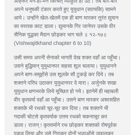
अक्रूर मन-ही-मन किंचित् व्याकुल हो उठे। तब बार-बार
अपने धनुषकी टंकार करते हुए युयुधान (सात्यकि) सामने
आये। उन्होंने खेल-खेलमें एक ही बाण मारकर तुरंत द्युमान
का मस्तक काट डाला। द्युमानके गिर जानेपर उसके वीर
सैनिक युद्धका मैदान छोड़कर भाग चले ॥ १२-१७॥
(Vishwajitkhand chapter 6 to 10)
उसी समय अपनी सेनाको भागती देख शक्त वहाँ आ पहुँचा।
उसने बुद्धिमान् युयुधानपर सहसा शूल चलाया। युयुधानने
अपने बाण-समूहोंसे उस शूलके सौ टुकड़े कर दिये। तब
शक्तने परिघ उठाकर युयुधानपर दे मारा। अर्जुनके सखा
युयुधान क्षणभरके लिये मूच्छित हो गये। इतनेमें ही महाबली
वीर कृतवर्मा वहाँ आ पहुँचा। उसने बाण मारकर अश्वसहित
शक्तके भी रथको चूर-चूर कर दिया। तब शक्तने भी
गदाकी चोटसे कृतवर्माक उत्तम रथको चकनाचूर कर
डाला। राजन् ! कृतवर्माने रथ छोड़कर शक्तको रोषपूर्वक
पकड़ लिया और उसे गिराकर दोनों भुजाओंसे उछालकर