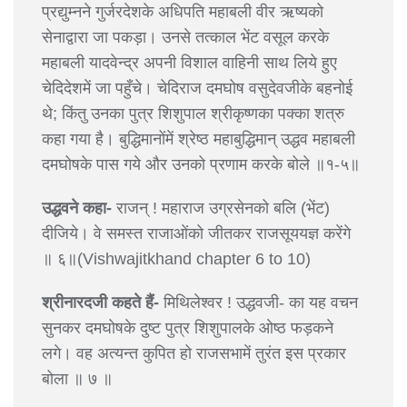
प्रद्युम्नने गुर्जरदेशके अधिपति महाबली वीर ऋष्यको
सेनाद्वारा जा पकड़ा। उनसे तत्काल भेंट वसूल करके
महाबली यादवेन्द्र अपनी विशाल वाहिनी साथ लिये हुए
चेदिदेशमें जा पहुँचे। चेदिराज दमघोष वसुदेवजीके बहनोई
थे; किंतु उनका पुत्र शिशुपाल श्रीकृष्णका पक्का शत्रु
कहा गया है। बुद्धिमानोंमें श्रेष्ठ महाबुद्धिमान् उद्धव महाबली
दमघोषके पास गये और उनको प्रणाम करके बोले ॥१-५॥
उद्धवने कहा-
राजन् ! महाराज उग्रसेनको बलि (भेंट)
दीजिये। वे समस्त राजाओंको जीतकर राजसूययज्ञ करेंगे
॥ ६॥(Vishwajitkhand chapter 6 to 10)
श्रीनारदजी कहते हैं-
मिथिलेश्वर ! उद्धवजी- का यह वचन
सुनकर दमघोषके दुष्ट पुत्र शिशुपालके ओष्ठ फड़कने
लगे। वह अत्यन्त कुपित हो राजसभामें तुरंत इस प्रकार
बोला ॥ ७ ॥