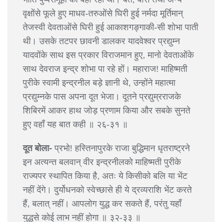
वृक्षोंसे फूले हुए माधव-तरुओंसे घिरी हुई नर्मदा मूर्तिमान्
तेजस्वी देवताओंसे घिरी हुई आकाशगङ्गाकी-सी शोभा पाती
थी। उसके तटपर छावनी डालकर यादवेश्वर प्रद्युम्न
यादवोंके साथ इस प्रकार विराजमान हुए, मानो देवताओंके
साथ देवराज इन्द्र शोभा पा रहे हों। महाराज! माहिष्मती
पुरीके स्वामी इन्द्रनील बड़े ज्ञानी थे, उन्होंने महात्मा
प्रद्युम्नके पास अपना दूत भेजा। दूतने प्रद्युम्रराजके
शिबिरमें आकर हाथ जोड़ प्रणाम किया और सबके सुनते
हुए वहाँ यह बात कही ॥ २६-३१ ॥
दूत बोला-
प्रभो! हस्तिनापुरके राजा बुद्धिमान धृतराष्ट्रने
इन अत्यन्त बलवान् वीर इन्द्रनीलको माहिष्मती पुरीके
राज्यपर स्थापित किया है, अतः ये किसीको बलि या भेंट
नहीं देंगे। दुर्योधनको स्वेच्छासे ही ये द्रव्यराशि भेंट करते
हैं, बलात् नहीं। आपलोग युद्ध कर सकते हैं, परंतु यहाँ
युद्धसे कोई लाभ नहीं होगा ॥ ३२-३३ ॥