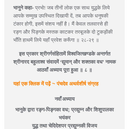
भानुने कहा-
प्रभो! जब तीनों लोक एक साथ युद्धके लिये
आपके सम्मुख उपस्थित दिखायी दें, तब आपके धनुषकी
टंकार होगी, इसमें संशय नहीं है। मैं केवल तलवारसे ही
रङ्ग और पिङ्गके मस्तक काटकर तरबूजके दो टुकड़ोंकी
भाँति हाथमें लिये यहाँ प्रवेश करूँगा ॥ २८-२९ ॥
इस प्रकार श्रीगर्गसंहितामें विश्वजित्खण्डके अन्तर्गत
श्रीनारद बहुलाश्व संवादमें ‘द्युमान् और शक्तका वध’ नामक
आठवाँ अध्याय पूरा हुआ ॥ ८ ॥
यहां एक क्लिक में पढ़ें ~ पंचदेव अथर्वशीर्ष संग्रह
नवाँ अध्याय
भानुके द्वारा रङ्ग-पिङ्गका वध; प्रद्युम्न और शिशुपालका
भयंकर
युद्ध तथा चेदिदेशपर प्रद्युम्नकी विजय