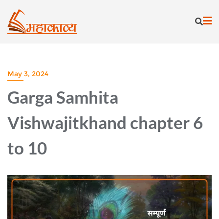
Skip
to
content
May 3, 2024
Garga Samhita
Vishwajitkhand chapter 6
to 10