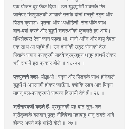
एक योजन दूर फेंक दिया। उस युद्धभूमिमें शक्तके गिर
जानेपर शिशुपालकी आज्ञासे उसके दोनों मन्त्री रङ्ग और
पिङ्ग क्रमशः ‘पृतना’ और ‘अक्षौहिणी’ सेनाओंके साथ
बाण-वर्षा करते और युद्धमें शत्रुओंको कुचलते हुए आये।
मैथिलेश्वर! ऐसा जान पड़ता था, मानो अग्नि और वायु देवता
एक साथ आ पहुँचे हैं। उन दोनोंकी उद्भट सेनाको देख
पिताके समान पराक्रमी यादवेन्द्रप्रद्युम्न धनुष हाथमें लेकर
भरी सभामें इस प्रकार बोले ॥ १८-२५ ॥
प्रद्युम्नने कहा-
योद्धाओ ! रङ्ग और पिङ्गके साथ होनेवाले
युद्धमें मैं अग्रगामी होकर जाऊँगा; क्योंकि रङ्ग और पिङ्ग
महान् बल-पराक्रमसे सम्पन्न दिखायी देते हैं॥ २६ ॥
श्रीनारदजी कहते हैं-
प्रद्युम्नकी यह बात सुन- कर
श्रीकृष्णके बलवान् पुत्र नीतिवेत्ता महाबाहु भानु सबसे आगे
होकर अपने बड़े भाईसे बोले ॥ २७ ॥