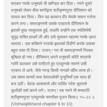
मारकर गयके धनुषको भी खण्डित कर दिया। गयने दूसरे
धनुषको लेकर बीस बाणोंद्वारा श्रीकृष्णपुत्र दीप्तिमान को
घायल कर दिया। फिर वह बलवान् वीर मेघके समान गर्जना
करने लगा। समराङ्गणमें उसके प्रहारसे दीप्तिमान के
हृदयमें कुछ व्याकुलता हुई, तथापि उन्होंने एक ज्योतिर्मयी
सुदृढ़ शक्ति हाथमें ली और उसे घुमाकर महात्मा गयके ऊपर
चलाया। उस शक्तिने राजाके हृदयको विदीर्ण करके उसका
बहुत रक्त पी लिया। राजन् ! गय भी समराङ्गणमें गिरकर
मूच्छित हो गया। दीप्तिमान् अपने धनुषकी कोटि शत्रुके
गलेमें डालकर उसे घसीटते हुए प्रद्युम्नके सामने उसी
प्रकार ले आये, जैसे गरुड़ किसी नागको खींच लाया हो।
उस समय मानवों तथा देवताओंकी दुन्दुभियाँ एक साथ ही
बज उठीं। देवता आकाशसे और पार्थिव नरेश भूतलसे
फूलोंकी वर्षा करने लगे। राजन् ! तब गयने भी शम्बरारि
श्रीकृष्णपुत्र प्रद्युम्नके चरणोंका पूजन किया॥ १५-२२ ॥
(Vishwajitkhand chapter 6 to 10)