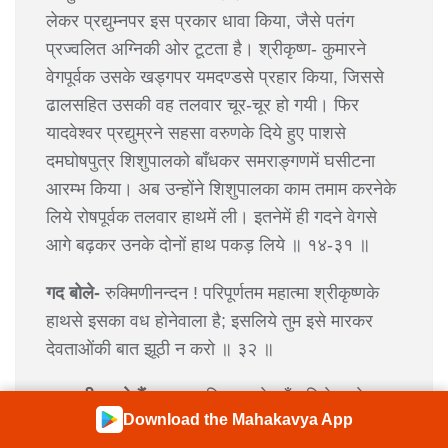
लेकर प्रद्युम्नपर इस प्रकार धावा किया, जैसे पतंग
प्रज्वलित अग्निकी ओर टूटता है। श्रीकृष्ण- कुमारने
वेगपूर्वक उसके खड्गपर यमदण्डसे प्रहार किया, जिससे
ढालसहित उसकी वह तलवार चूर-चूर हो गयी। फिर
यादवेश्वर प्रद्युम्रने सहसा वरुणके दिये हुए पाशसे
दमघोषपुत्र शिशुपालको बाँधकर समराङ्गणमें घसीटना
आरम्भ किया। अब उन्होंने शिशुपालका काम तमाम करनेके
लिये रोषपूर्वक तलवार हाथमें ली। इतनेमें ही गदने वेगसे
आगे बढ़कर उनके दोनों हाथ पकड़ लिये ॥ १४-३१ ॥
गद बोले-
रुक्मिणीनन्दन ! परिपूर्णतम महात्मा श्रीकृष्णके
हाथसे इसका वध होनेवाला है; इसलिये तुम इसे मारकर
देवताओंकी बात झूठी न करो ॥ ३२ ॥
नारदजी कहते हैं-
राजन् ! शिशुपालके बाँध लिये जानेपर
Download the Mahakavya App
बड़ा भारी कोलाहल मचा। उस समय चेदिराज दमघोष भेंट