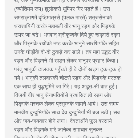
थे, जैसे पुण्यकर्मोंके क्षीण हो जानेपर स्वर्गवासी जनोंके तारे
(ज्योतिर्मय रूप) द्युलोकसे भूमिपर गिर पड़ते हैं। उस
समराङ्गणमें दृष्टिमात्रसे (पलक मारते) शत्रुसेनाको
धराशायिनी करके महाबली वीर भानु रङ्ग और पिङ्गके
ऊपर जा चढ़े। भगवान् श्रीकृष्णके दिये हुए खड्गसे रङ्ग
और पिङ्गके रथोंको नष्ट करके भानुने सारथियोंके सहित
उनके घोड़ोंके दो-दो टुकड़े कर डाले। तब महा उद्भट वीर
रङ्ग और पिङ्गने भी खड्ग लेकर भानुपर प्रहार किया।
परंतु भानुकी ढालतक पहुँचते ही वे दोनों खड्ग टूक-टूक हो
गये। भानुकी तलवारकी चोटसे रङ्ग और पिङ्गके मस्तक
एक साथ ही युद्धभूमिमें जा गिरे। यह अद्भुत-सी बात हुई।
विजयी वीर भानु सेनापतियोंसे प्रशंसित हो रङ्ग और
पिङ्गके मस्तक लेकर प्रद्युम्नके सामने आये। उस समय
मानवीय दुन्दुभियोंके साथ देव-दुन्दुभियाँ भी बज उठीं। सब
ओर जय-जयकार होने लगा। देवताओंने फूल बरसाये।
रङ्ग और पिङ्गके मारे जानेका समाचार सुनकर