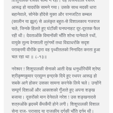
शिशुपालके रोषकी सीमा न रही। वह विजयशील रथपर
आरूढ़ हो यादवोंके सामने गया। उसके साथ मदकी धारा
बहानेवाले, सोनेके हौदेसे युक्त और रत्नजटित कम्बल
(कालीन या झूल) से अलंकृत बहुत-से विशालकाय गजराज
चले, जिनके हिलते हुए घंटोंकी घनघनाहट दूर-दूरतक फैल
रही थी। देवताओंके विमानोंकी भाँति शोभा पानेवाले रथों,
वायुके तुल्य वेगशाली तुरंगमों तथा विद्याधरोंके सदृश
पराक्रमी वीरोंके द्वारा वह पृथ्वीतलको निनादित करता हुआ
चल रहा था ॥ ८-१३॥
नरेश्वर ! शिशुपालकी सेनाको आती देख धनुर्धारियोंमें श्रेष्ठ
श्रीकृष्णकुमार प्रद्युम्न इन्द्रके दिये हुए रथपर आरूढ़ हो
सबके आगे होकर उसका सामना करनेके लिये चले। उन्होंने
सम्पूर्ण दिशाओं और आकाशको गुँजाते हुए अपना शङ्ख
बजाया। दूसरोंको मान देनेवाले नरेश ! उस शङ्खनादसे
शत्रुओंके हृदयमें कँपकँपी होने लगी। शिशुपालकी विशाल
सेना राज- प्रासाद या राजकीय दुर्गकी भाँति दुर्गम थी।