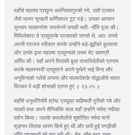
वहाँसे महात्मा प्रद्युम्न अवन्तिकापुरको गये, उसी प्रकार
जैसे भ्रमर सुनहरी कर्णिकापर टूट पड़े। उनका आगमन
सुनकर मालवनरेश जयसेनने उनकी भली- भाँति पूजा की।
मिथिलेश्वर! वे प्रद्युम्रके प्रभावको जानते थे, अतः उनसे
अपनी पराजय स्वीकार करके उन्होंने बड़े-बूढ़ोंको बुलवाया
और उनके द्वारा महात्मा प्रद्युम्नको उत्तम भेंट सामग्री
अर्पित की। वहाँ अपने पिताकी बुआ राजाधिदेवीको प्रणाम
करके महामनस्वी प्रद्युम्रने अपने फुफेरे भाई विन्द और
अनुविन्दको गलेसे लगाया और मालवदेशके योद्धाओंसे सादर
घिरकर वे बड़ी शोभाको प्राप्त हुए ॥ २३-२५ ॥
वहाँसे धनुर्धारियोंमें श्रेष्ठ प्रद्युम्र माहिष्मती पुरीको गये और
यादवों तथा अपने सैनिकोंके साथ वहाँ उन्होंने नर्मदा नदीका
दर्शन किया। जलके कल्लोलोंसे सुशोभित नर्मदा मानो
शृङ्गार-तिलक धारण किये हुए थी और छपी हुई पगड़ीकी
भाँति पुष्पसमूहों को बहा रही थी। बेंत, बाँस तथा अन्य