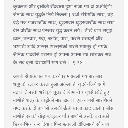
कुचलता और वृक्षोंको रौंदवाता हुआ राजा गय दो अक्षौहिणी
सेनाके साथ युद्धके लिये निकला। रथी रथियोंके साथ, बड़े-
बड़े गज गजराजोंके साथ, घुड़सवार घुड़सवारोंके साथ तथा
वीर वीरोंके साथ परस्पर युद्ध करने लगे। तीखे बाण-समूहों,
ढाल, तलवार, गदा, ऋष्टि, पाश, फरसे शतघ्री और
भशण्डी आदि अस्त्र-शस्त्रोंकी मारसे भयातुर हो गयके
सैनिक यादवोंसे परास्त हो अपना-अपना रथ छोड़कर सब-
के-सब दसों दिशाओंमें भाग चले ॥ ९-१४॥
अपनी सेनाके पलायन करनेपर महाबली गय बार-बार
धनुषकी टंकार करता हुआ अकेला ही युद्धके लिये आगे
बढ़ा। तेजस्वी श्रीकृष्णपुत्र दीप्तिमान्ने धनुषसे छोड़े हुए
बाणोंसे शत्रुके घोड़ोंको मार डाला। एक बाणसे सारथिको
नष्ट करके दो बाणोंसे उसकी ऊँची ध्वजा काट डाली। बीस
बाणोंसे रथको तोड़-फोड़कर पाँच बाणोंसे उसके कवचको
छिन्न-भिन्न कर दिया। फिर महाबली दीप्तिमान्ने सौ बाण