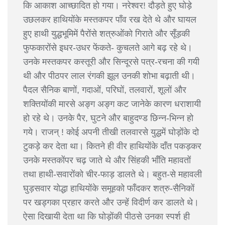
कि आकाश आच्छादित हो गया। नरेश्वर! दौड़ते हुए घोड़े
उछलकर हाथियोंके मस्तकपर पाँव रख देते थे और घायल
हुए हाथी युद्धभूमिमें पैरोंसे शत्रुओंको गिराते और सूँड़की
फुफकारोंसे इधर-उधर फेंकते- कुचलते आगे बढ़ रहे थे।
उनके मस्तकपर कस्तूरी और सिन्दूरसे पत्र-रचना की गयी
थी और पीठपर लाल रंगकी झूल उनकी शोभा बढ़ाती थी।
पैदल सैनिक बाणों, गदाओं, परिघों, तलवारों, शूलों और
शक्तियोंकी मारसे अङ्ग अङ्ग कट जानेके कारण धराशायी
हो रहे थे। उनके पैर, घुटने और बाहुदण्ड छिन्न-भिन्न हो
गये। राजन् ! कोई अपनी तीखी तलवारसे युद्धमें घोड़ोंके दो
टुकड़े कर देता था। कितने ही वीर हाथियोंके दाँत पकड़कर
उनके मस्तकोंपर चढ़ जाते थे और सिंहकी भाँति महावतों
तथा हाथी-सवारोंको चीर-फाड़ डालते थे। बहुत-से महावली
घुड़सवार योद्धा हाथियोंके समूहको फाँदकर शत्रु-सैनिकों
पर खड्गका प्रहार करते और उन्हें विदीर्ण कर डालते थे।
ऐसा दिखायी देता था कि घोड़ोंकी पीठसे उनका स्पर्श ही