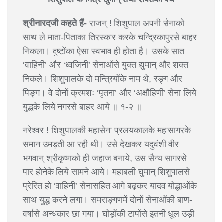
श्रीनारदजी कहते हैं-
राजन् ! शिशुपाल अपनी सेनाको
साथ ले माता-पिताका तिरस्कार करके चन्द्रिकापुरसे बाहर
निकला। दुष्टोंका ऐसा स्वभाव ही होता है। उसके सात
‘वाहिनी’ और ‘ध्वजिनी’ सेनाओंसे युक्त द्युमान् और शक्त
निकले। शिशुपालके दो मन्त्रियोंके नाम थे, रङ्ग और
पिङ्ग। वे दोनों क्रमशः ‘पृतना’ और ‘अक्षौहिणी’ सेना लिये
युद्धके लिये नगरसे बाहर आये ॥ १-२ ॥
नरेश्वर ! शिशुपालकी महासेना प्रलयकालके महासागरके
समान उमड़ती आ रही थी। उसे देखकर यदुवंशी वीर
भगवान् श्रीकृष्णको ही जहाज बनाये, उस सैन्य सागरसे
पार होनेके लिये सामने आये। महाबली घुमान् शिशुपालसे
प्रेरित हो ‘वाहिनी’ सेनासहित आगे बढ़कर यादव योद्धाओंके
साथ युद्ध करने लगा। समराङ्गणमें दोनों सेनाओंकी बाण-
वर्षासे अन्धकार छा गया। घोड़ोंकी टापोंसे इतनी धूल उड़ी