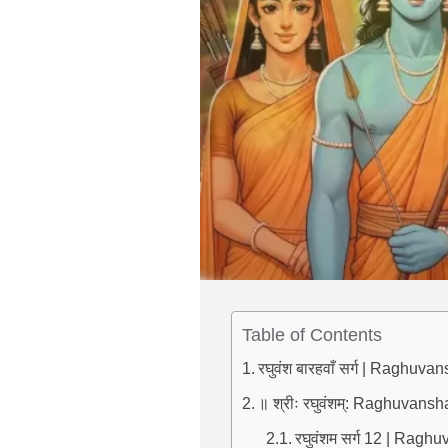
Table of Contents
रघुवंश बारहवाँ सर्ग | Raghuv
॥ श्रीः रघुवंशम्: Raghuvan
रघुवंशम सर्ग 12 | Rag