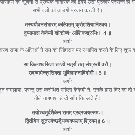
ज्यारोहण की सूचना से प्रत्येक नागरिक का हृदय उसी प्रकार प्रसन्न हो 
सभी वृक्षों को ताज़गी प्रदान करती है।
तस्ययौवनसंभारम् कल्पितम् क्रोएशियानिश्चय।
दुष्यामास कैकेयी शोकोष्णैः आंशिकश्रुभिः॥ 4 ॥
अर्थ:
 कारण राजा के आँसुओं ने राम को सिंहासन पर स्थापित करने के लिए शुरू क
सा किलाश्वसिता चण्डी भर्त्रा तत् संश्रुतौ वरौ।
उद्व्वामेन्द्रसिक्ता भूर्बिलमग्नाविवोर्गौ॥ 5 ॥
अर्थ:
त समझाया, परन्तु उस क्रोधित महिला कैकेयी ने, उनके द्वारा दिए गए दो वर
गीले नागपाश से दो साँप निकलते हैं।
तयोश्चतुर्दशैकेन रामम् प्रव्रजयत्समः।
द्वितीयेन सुतस्यैच्छद्वैधव्यक्फलम् श्रियम्॥ 6 ॥
अर्थ: