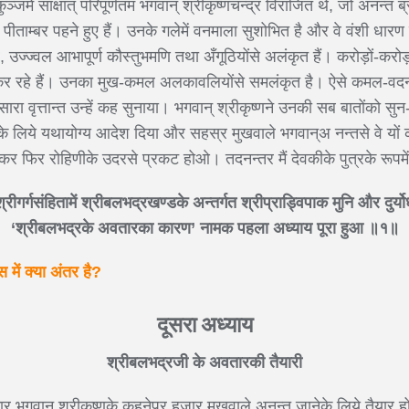
ञ्जमें साक्षात् परिपूर्णतम भगवान् श्रीकृष्णचन्द्र विराजित थे, जो अनन्त ब्र
 पीताम्बर पहने हुए हैं। उनके गलेमें वनमाला सुशोभित है और वे वंशी धारण कि
, उज्ज्वल आभापूर्ण कौस्तुभमणि तथा अँगूठियोंसे अलंकृत हैं। करोड़ों-करोड़ों
 कर रहे हैं। उनका मुख-कमल अलकावलियोंसे समलंकृत है। ऐसे कमल-वदन 
सारा वृत्तान्त उन्हें कह सुनाया। भगवान् श्रीकृष्णने उनकी सब बातोंक
े लिये यथायोग्य आदेश दिया और सहस्र मुखवाले भगवान्अ नन्तसे वे यों क
 जाकर फिर रोहिणीके उदरसे प्रकट होओ। तदनन्तर मैं देवकीके पुत्रके रूपम
रीगर्गसंहितामें श्रीबलभद्रखण्डके अन्तर्गत श्रीप्राड्विपाक मुनि और दुर्यो
‘श्रीबलभद्रके अवतारका कारण’ नामक पहला अध्याय पूरा हुआ ॥१॥
में क्या अंतर है?
दूसरा अध्याय
श्रीबलभद्रजी के अवतारकी तैयारी
र भगवान् श्रीकृष्णके कहनेपर हजार मुखवाले अनन्त जानेके लिये तैयार