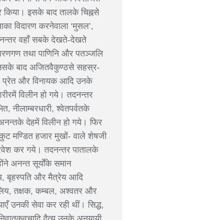
र किया। इसके बाद तालके चिह्नसे
नाका विदारण करनेवाला ‘मुसल’,
्तर वहाँ सबके देखते-देखते
ध-चारणगण तथा पाणिनि और पतञ्जलि
 उसके बाद अजितवैकुण्ठसे सहस्र-
ंकर प्रेत और विनायक आदि उनके
रीरमें विलीन हो गये। तदनन्तर
ित, नीलाम्बरधारी, श्वेतपर्वतके
नन्तके देहमें विलीन हो गये। फिर
कुट मण्डित हजार मुखों- वाले शेषजी
प्रवेश कर गये। तदनन्तर पातालके
े अनन्त सूर्योंके समान
, बृहस्पति और मैत्रेय आदि
ालिय, तक्षक, कम्बल, अश्वतर और
याएँ उनकी सेवा कर रही थीं। सिद्ध,
 निवातकवचादि दैत्य उनके अनुयायी