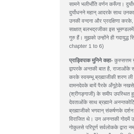
सामने भलीभाँति वर्णन करूँगा। दुर्
दुर्योधनने महान् आदरके साथ उनका व
उनकी वन्दना और प्रदक्षिणा करके
साक्षात् बलभद्रजीका इस भूमण्डलमे
गुरु हैं। मुझको उन्होंने ही गदा
chapter 1 to 6)
प्राड्विपाक मुनिने कहा-
कुरुसत्तम 
द्वापरके अन्तकी बात है, राजाओंके र
करके स्वयम्भू ब्रह्माजीकी शरण ली
वामनदेवके बायें पैरके अँगूठेके नखसे
(श्रीगङ्गाजी) के समीप उपस्थित हुए
देवताओंके साथ ब्रह्माने अनन्तकोटि
ब्रह्माजीको भगवान् संकर्षणके दर्
विराजित थे। उन अनन्तकी गोदमें उन्ह
गोकुलसे परिपूर्ण सर्वलोकके द्वारा