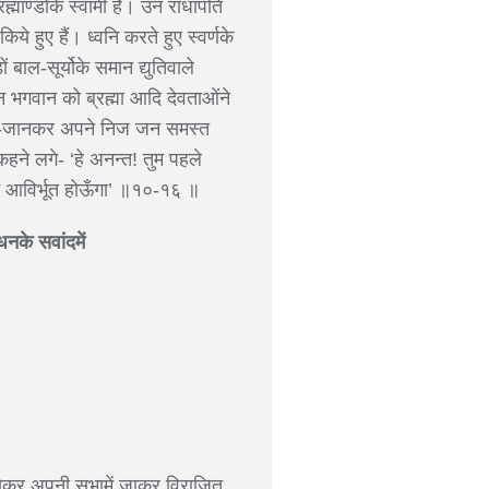
ह्माण्डोंके स्वामी हैं। उन राधापति
ये हुए हैं। ध्वनि करते हुए स्वर्णके
 बाल-सूर्योके समान द्युतिवाले
भगवान को ब्रह्मा आदि देवताओंने
ो सुन-जानकर अपने निज जन समस्त
हने लगे- ‘हे अनन्त! तुम पहले
ें आविर्भूत होऊँगा’ ॥१०-१६ ॥
धनके सवांदमें
 होकर अपनी सभामें जाकर विराजित