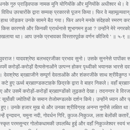
योधनके गुरु प्राड्विपाक नामक मुनि योगियोंके और मुनियोंके अधीश्वर थे। व
िविध उपचारोंके द्वारा सम्यक् प्रकारसे पूजन किया। फिर वे महामूल्यवान्
, हाथ जोड़कर उनके सामने बैठ गया। फिर अपने मनके संदेहको स्मरण करक
ं किस कारणसे और किनकी प्रार्थनासे शुभागमन हुआ ? उन्होंने मेरे नगरको
युद्ध सिखलाया था। आप उनके प्रभावका विस्तारपूर्वक वर्णन कीजिये ‘ ॥
युवराज ! यादवश्रेष्ठ बलभद्रजीका प्रभाव सुनो। उसके सुननेसे पापोंका सम
ूपमें करोड़ों-करोड़ों दैत्यसेनाओंने उत्पन्न होकर पृथ्वीको भयानक भारसे 
। देवश्रेष्ठ ब्रह्माजीने सम्पूर्ण देवताओंके और शंकरजीके साथ श्रीवैकु
 कटे हुए ऊर्ध्व ब्रह्माण्डकटाहके छिद्रके द्वारा वे बाहर निकले। वहाँ ब्रह्
 और उसमें करोड़ों-करोड़ों ब्रह्माण्डोंको लुढ़कते देखा। तदनन्तर वे वि
 सूर्योकी ज्योतियों के समान तेजोमण्डलके दर्शन किये। उन्होंने ध्यान और
शन हुए। उनके हजार मुख थे और उनका श्रीविग्रह अनन्त गुणोंसे लक्षित था।
ें वृन्दावन, यमुना नदी, गोवर्धन गिरि, कुञ्ज-निकुञ्ज, लता बेलोंकी कतारें, 
 नमस्कृत परमसुन्दर गोलोकधामकी उपलब्धि हुई और वहाँ निकुञ्जेश्वर स्वयं 