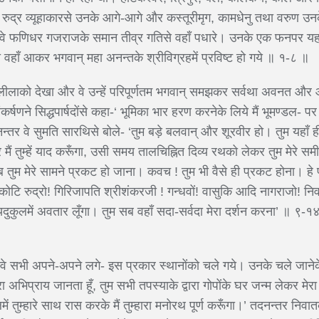
रुद्र व्यूहाकारसे उनके आगे-आगे और कस्तूरीमृग, कामधेनु तथा वरुण उनक
े। वे फणिधर गजराजके समान तीव्र गतिसे वहाँ पधारे। उनके एक फनपर यह
वहाँ आकर भगवान् महा अनन्तके श्रीविग्रहमें प्रविष्ट हो गये ॥ १-८ ॥
ित्र लीलाको देखा और वे उन्हें परिपूर्णतम भगवान् समझकर सर्वथा अवनत औ
र्षणने सिद्धपार्षदोंसे कहा-‘ भूमिका भार हरण करनेके लिये मैं भूमण्डल-
न्तर वे सुमति सारथिसे बोले- ‘तुम बड़े बलवान् और शूरवीर हो। तुम यहा
ैं तुम्हें याद करूँगा, उसी समय तालचिह्नित दिव्य रथको लेकर तुम मेरे 
 तुम मेरे सामने प्रकट हो जाना। कवच ! तुम भी वैसे ही प्रकट होना। हे
ि-कोटि रुद्रो! गिरिजापति श्रीशंकरजी ! गन्धवों! वासुकि आदि नागराजो! न
में यदुकुलमें अवतार लूँगा। तुम सब वहाँ सदा-सर्वदा मेरा दर्शन करना’
र वे सभी अपने-अपने लगे- इस प्रकार स्थानोंको चले गये। उनके चले जाने
हारा अभिप्राय जानता हूँ, तुम सभी तपस्याके द्वारा गोपोंके घर जन्म लेकर 
ं तुम्हारे साथ रास करके मैं तुम्हारा मनोरथ पूर्ण करूँगा।’ तदनन्तर नि