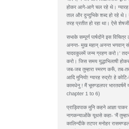
होकर आगे-आगे चल रहे थे। ग्यारह 
ताल और दुन्दुभिके शब्द हो रहे थ
तरह प्रतीत हो रहा था। ऐसे शेषजी 
सभाके सम्पूर्ण पार्षदोंने इस विच
अनन्त- मुख महान् अनन्त भगवान् संक
यादवकुलमें जन्म ग्रहण करो।’ तदन
करो। जिस समय युद्धाभिलाषी होकर म
जब-जब तुम्हारा स्मरण करूँ, तब-तब
आदि मुनियो! ग्यारह रुद्रो! हे कोट
कामधेनु ! मैं भूमण्डलपर भारतवर्ष
chapter 1 to 6)
प्राड्विपाक मुनि कहने आज्ञा पाक
नागकन्याओंके यूथसे कहा- ‘मैं तुम्
कालिन्दीके तटपर मनोहर रासमण्डलमे