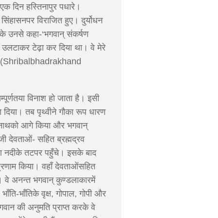
े एक दिन हस्तिनापुर पधारे।
 सिंहासनपर विराजित हुए। दुर्योधन
े उनसे कहा-‘भगवान् संकर्षण
 उलटाकर टेढ़ा कर दिया था। वे मेरे
 ५-९ ॥(Shribalbhadrakhand
्पूर्णतया विनाश हो जाता है। इसी
दवा दिया। तब पृथ्वीने गौका रूप धारण
ण्ठ नाथको आगे किया और भगवान्
माजी देवताओं- सहित ब्रह्मद्रव
रजा नदीके तटपर पहुँचे। इसके बाद
 प्रणाम किया। वहाँ देवताओंसहित
 वे अनन्त भगवान् कुण्डलाकारमें
भाँति-भाँतिके वृक्ष, गोपाल, गोपी और
भगवान की अनुमति प्राप्त करके वे