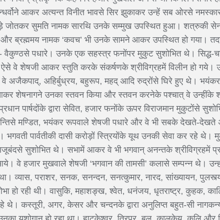
धर्वोने आकर अत्यन्त विनीत भावसे सिर झुकाकर उन्हें सब ओरसे नमस्का
 घोड़े जोतकर सुमति नामक सारथि उनके सम्मुख उपस्थित हुआ। शत्रुकी से
ल’ और ब्रह्ममय नामक ‘कवच’ भी उनके सामने आकर उपस्थित हो गया। तदनन
- वैकुण्ठसे पधारे। उनके एक सहस्त्र फनोंपर मुकुट सुशोभित थे। सिद्
ऐसे वे शेषजी आकर स्तुति करके संकर्षणके श्रीविग्रहमें विलीन हो गये।
 अजैकपाद्, अहिर्बुध्रय, बहुरूप, महद् आदि रुद्रोंसे घिरे हुए थे। भय
आकर शेषनागने उनका स्तवन किया और स्तवन करनेके पश्चात् वे उन्हींके श
 प्रधान पार्षदोंके द्वारा सेवित, हजार फनोंके ऊपर विराजमान मुकुटोंसे सुशोभ
्तिसे मण्डित, भयंकर रूपवाले शेषजी पधारे और वे भी सबके देखते-देखते अ
भगवती पार्वतीकी दासी करोड़ों स्त्रियोंके यूथ उनकी सेवा कर रहे थे। मु
जूबंदसे सुशोभित थे। सभामें आकर वे भी भगवान् अनन्तके श्रीविग्रहमें 
े। वे हजार मुखवाले शेषजी ‘भगवान की तामसी’ कलासे सम्पन्न थे। उन्होंन
 व्यास, पराशर, सनक, सनन्दन, सनत्कुमार, नारद, सांख्यायन, पुलस्त्य
शोभा हो रही थी। वासुकि, महाशङ्ख, श्वेत, धनंजय, धृतराष्ट्र, कुहक, क
ा रहे थे। कस्तूरी, अगर, केसर और चन्दनके द्वारा अनुलिप्त बहुत-सी नागकन्
वारा उनका यशोगान हो रहा था। हाटकेश्वर, त्रिपुर, बल, कालकेय, कलि और