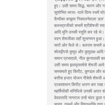
हुए। उसी समय सिद्ध, चारण और गन्
सुशोभित ध्वजा- वाले दिव्य रथमें
दैत्योंका कचूमर निकालनेवाला ‘ह
बलभद्रजीको सभामें श्रीशेषजी रमा
आदि मुनि उनकी स्तुति कर रहे थे। 
वदन शेषजीका वहाँ शुभागमन हुआ। वे
चारों ओर फैले थे। बलराम सभामें 
श्वेतद्वीपसे कुमुद और कुमुदाक्ष आदि
समान प्रभावाले, नील कुन्तलकी कान
उसी समय इलावृतवर्षसे शेषजी आये। 
चमचमाते हुए किरीट, कुण्डल और बा
बत्तीस हजार योजन नीचेसे शेषजी आय
प्रकाशमान किरीट धारण कर रखा था।
महर्षियोंकी संनिधिसे उनकी अपार 
देवदत्तादि नागराज उन्हें चंवर डुल
चारण, गन्धर्व और विद्याधरोंके द्