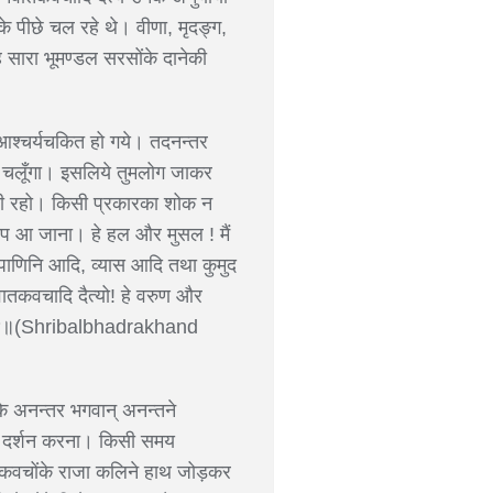
े पीछे चल रहे थे। वीणा, मृदङ्ग,
 सारा भूमण्डल सरसोंके दानेकी
र आश्चर्यचकित हो गये। तदनन्तर
 पर चलूँगा। इसलिये तुमलोग जाकर
ँ ही रहो। किसी प्रकारका शोक न
समीप आ जाना। हे हल और मुसल ! मैं
 पाणिनि आदि, व्यास आदि तथा कुमुद
िवातकवचादि दैत्यो! हे वरुण और
 ॥ ९-१४॥(Shribalbhadrakhand
के अनन्तर भगवान् अनन्तने
मेरा दर्शन करना। किसी समय
वातकवचोंके राजा कलिने हाथ जोड़कर