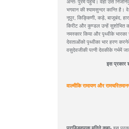
अन्तः पुरमें पहुँचे। वहाँ उस निजनिकु
भगवान की श्यामसुन्दर कान्ति है। वे
नूपुर, किङ्किणी, कड़े, बाजूबंद, हार
किरीट और कुण्डल उन्हें सुशोभित
नमस्कार किया और पृथ्वीके भारका 
देवताओंको पृथ्वीका भार हरण करनेक
वसुदेवजीकी पत्नी देवकीके गर्भमें
इस प्रकार श्
वाल्मीकि रामायण और रामचरितमानस 
प्राड्ड्विपाक मुनिने कहा-
इस प्रका