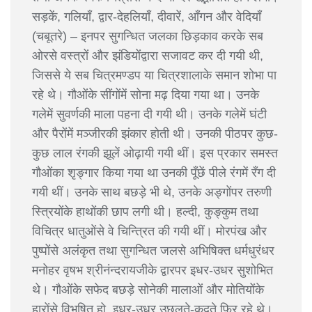
सड़कें, गलियाँ, द्वार-देहलियाँ, दीवारें, आँगन और वेदियाँ
(चबूतरे) – इनपर सुगन्धित जलका छिड़काव करके सब
ओरसे वस्त्रों और झंडियोंद्वारा सजावट कर दी गयी थी,
जिससे ये सब चित्रमण्डप या चित्रशालाके समान शोभा पा
रहे थे। गौओंके सींगोंमें सोना मढ़ दिया गया था। उनके
गलेमें सुवर्णकी माला पहना दी गयी थी। उनके गलेमें घंटी
और पैरोंमें मञ्जीरकी झंकार होती थी। उनकी पीठपर कुछ-
कुछ लाल रंगकी झूलें ओढ़ायी गयी थीं। इस प्रकार समस्त
गौओंका शृङ्गार किया गया था उनकी पूँछें पीले रंगमें रँग दी
गयी थीं। उनके साथ बछड़े भी थे, उनके अङ्गोंपर तरुणी
स्त्रियोंके हाथोंकी छाप लगी थी। हल्दी, कुङ्कुम तथा
विचित्र धातुओंसे वे चिन्त्रित की गयी थीं। मोरपंख और
पुष्पोंसे अलंकृत तथा सुगन्धित जलसे अभिषिक्त धर्मधुरंधर
मनोहर वृषभ श्रीनंन्दरायजीके द्वारपर इधर-उधर सुशोभित
थे। गौओंके सफेद बछड़े सोनेकी मालाओं और मोतियोंके
हारोंसे विभूषित हो, इधर-उधर उछलते-कूदते फिर रहे थे।