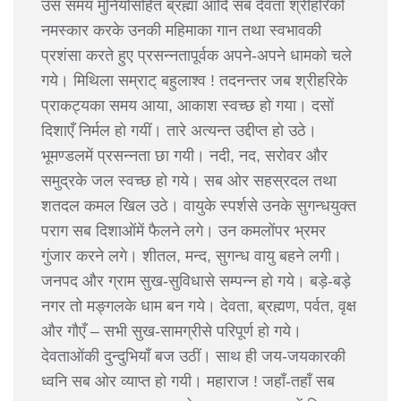
उस समय मुनियोंसहित ब्रह्मा आदि सब देवता श्रीहरिको
नमस्कार करके उनकी महिमाका गान तथा स्वभावकी
प्रशंसा करते हुए प्रसन्नतापूर्वक अपने-अपने धामको चले
गये। मिथिला सम्राट् बहुलाश्व ! तदनन्तर जब श्रीहरिके
प्राकट्यका समय आया, आकाश स्वच्छ हो गया। दसों
दिशाएँ निर्मल हो गयीं। तारे अत्यन्त उद्दीप्त हो उठे।
भूमण्डलमें प्रसन्नता छा गयी। नदी, नद, सरोवर और
समुद्रके जल स्वच्छ हो गये। सब ओर सहस्रदल तथा
शतदल कमल खिल उठे। वायुके स्पर्शसे उनके सुगन्धयुक्त
पराग सब दिशाओंमें फैलने लगे। उन कमलोंपर भ्रमर
गुंजार करने लगे। शीतल, मन्द, सुगन्ध वायु बहने लगी।
जनपद और ग्राम सुख-सुविधासे सम्पन्न हो गये। बड़े-बड़े
नगर तो मङ्गलके धाम बन गये। देवता, ब्रह्मण, पर्वत, वृक्ष
और गौएँ – सभी सुख-सामग्रीसे परिपूर्ण हो गये।
देवताओंकी दुन्दुभियाँ बज उठीं। साथ ही जय-जयकारकी
ध्वनि सब ओर व्याप्त हो गयी। महाराज ! जहाँ-तहाँ सब