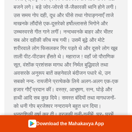
बजने लगे। बड़े जोर-जोरसे जै-जैकारकी ध्वनि होने लगी।
उस समय गोप दही, दूध और घीसे तथा गोपाङ्गनाएँ ताजे
माखनके लौंदोंसे एक-दूसरेको हर्षोल्लाससे भिगोने और
उच्चस्वरसे गीत गाने लगीं। नन्दभवनके बाहर और भीतर
सब ओर दहीकी कीच मच गयी। उसमें बूढ़े और मोटे
शरीरवाले लोग फिसलकर गिर पड़ते थे और दूसरे लोग खूब
ताली पीट-पीटकर हँसते थे। महाराज ! वहाँ जो पौराणिक
सूत, वंशोंक प्रशंसक मागध और निर्मल बुद्धिवाले तथा
अवसरके अनुरूप बातें कहनेवाले बंदीजन पधारे थे, उन
सबको नन्द- रायजीने प्रत्येकके लिये अलग-अलग एक-एक
हजार गौएँ प्रदान कीं। वस्त्र, आभूषण, रत्न, घोड़े और
हाथी आदि सब कुछ दिये। समस्त बंदियों तथा मागधजनों-
को धनी गोप ब्रजेश्वर नन्दरायने बहुत धन दिया।
धनराशिकी वर्षा कर दी। व्रजकी गली-गलीमें, घर- घरमें
निधि, सिद्धि, वृद्धि, भुक्ति और मुक्ति- ये लोटती-सी दिखायी
Download the Mahakavya App
देती थीं। उन्हें पानेकी इच्छा वहाँ किसीके भी मनमें नहीं