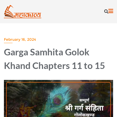
Skip
to
content
February 16, 2024
Garga Samhita Golok
Khand Chapters 11 to 15