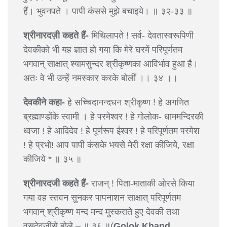
हैं। भुवनपते । पापी कंससे मुझे बचाइये। ॥ ३२-३३ ॥
श्रीनारदज़ी कहते हैं-
मिथिलापते ! सर्व- देवतास्वरूपिणी
देवकीको भी यह ज्ञात हो गया कि मेरे घरमें परिपूर्णतम
भगवान् साक्षात् श्यामसुन्दर श्रीकृष्णका आविर्भाव हुआ है।
अतः वे भी उन्हें नमस्कार करके बोलीं ।। ३४ ।।
देवकीने कहा-
हे सच्चिदानन्दधन श्रीकृष्ण ! हे अगणित
ब्रह्माण्डोंके स्वामी । हे परमेश्वर ! हे गोलोक- धाममन्दिरकी
ध्वजा ! हे आदिदेव ! हे पूर्णरूप ईश्वर ! हे परिपूर्णतम परमेश
! हे प्रभो! आप पापी कंसके भयसे मेरी रक्षा कीजिये, रक्षा
कीजिये * ॥ ३५ ॥
श्रीनारदजी कहते हैं-
राजन् ! पिता-माताकी ओरसे किया
गया वह स्तवन सुनकर पापनाशन साक्षात् परिपूर्णतम
भगवान् श्रीकृष्ण मन्द मन्द मुस्कराते हुए देवकी तथा
वसुदेवजीसे बोले – ॥ ३६ ॥(
Golok Khand