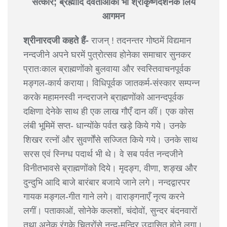
सत्कार; ब्रह्मादि देवताओंका भी श्रीकृष्णदर्शनके लिये
आगमन
श्रीनारदजी कहते हैं-
राजन् ! तदनन्तर गोष्ठमें विद्यमान
नन्दजीने अपने घरमें पुत्रोत्सव होनेका समाचार सुनकर
प्रातःकाल ब्राह्मणोंको बुलवाया और स्वस्तिवाचनपूर्वक
मङ्गल-कार्य कराया। विधिपूर्वक जातकर्म-संस्कार सम्पन्न
करके महामनस्वी नन्दराजने ब्राह्मणोंको आनन्दपूर्वक
दक्षिणा देनेके साथ ही एक लाख गौएँ दान कीं। एक कोस
लंबी भूमिमें सप्त- धान्योंके पर्वत खड़े किये गये। उनके
शिखर रत्नों और सुवर्णोंसे सज्जित किये गये। उनके साथ
सरस एवं स्निग्ध पदार्थ भी थे। वे सब पर्वत नन्दजीने
विनीतभावसे ब्राह्मणोंको दिये। मृदङ्ग, वीणा, शङ्ख और
दुन्दुभि आदि बाजे बारंबार बजाये जाने लगे। नन्दद्वारपर
गायक मङ्गल-गीत गाने लगे। वाराङ्गनाएँ नृत्य करने
लगीं। पताकाओं, सोनेके कलशों, चंदोवों, सुन्दर बंदनवारों
तथा अनेक रंगके चित्रोंसे नन्द-मन्दिर उद्भासित होने लगा।