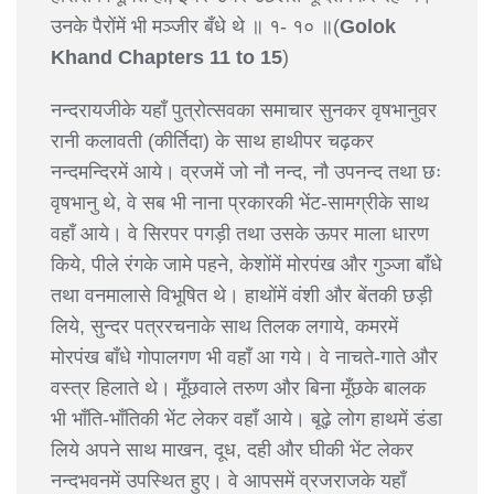
उनके पैरोंमें भी मञ्जीर बँधे थे ॥ १- १० ॥(
Golok
Khand Chapters 11 to 15
)
नन्दरायजीके यहाँ पुत्रोत्सवका समाचार सुनकर वृषभानुवर
रानी कलावती (कीर्तिदा) के साथ हाथीपर चढ़कर
नन्दमन्दिरमें आये। व्रजमें जो नौ नन्द, नौ उपनन्द तथा छः
वृषभानु थे, वे सब भी नाना प्रकारकी भेंट-सामग्रीके साथ
वहाँ आये। वे सिरपर पगड़ी तथा उसके ऊपर माला धारण
किये, पीले रंगके जामे पहने, केशोंमें मोरपंख और गुञ्जा बाँधे
तथा वनमालासे विभूषित थे। हाथोंमें वंशी और बेंतकी छड़ी
लिये, सुन्दर पत्ररचनाके साथ तिलक लगाये, कमरमें
मोरपंख बाँधे गोपालगण भी वहाँ आ गये। वे नाचते-गाते और
वस्त्र हिलाते थे। मूँछवाले तरुण और बिना मूँछके बालक
भी भाँति-भाँतिकी भेंट लेकर वहाँ आये। बूढ़े लोग हाथमें डंडा
लिये अपने साथ माखन, दूध, दही और घीकी भेंट लेकर
नन्दभवनमें उपस्थित हुए। वे आपसमें व्रजराजके यहाँ