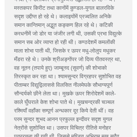
मस्तकपर किरीट तथा कानोंमें कुण्डल-युगल बालरविके
सदृश उद्दीप्त हो रहे थे। कलाइयोंमें प्रज्वलित अनिके
समान कान्तिमान् अद्भुत कङ्कण हिल रहे थे। कटिकी
करधनीमें जो डोर या जंजीर लगी थी, उसकी प्रभा विद्युत्के
समान सब ओर व्याप्त हो रही थी। कण्ठदेशमें कमलोंकी
माला शोभा पाती थी, जिसके र ऊपर मधु-लोलुप मधुकर
मँडरा रहे थे। उनके श्रीअङ्गोंपर जो दिव्य पीतवस्त्र था,
वह नूतन (तपाये हुए) जाम्बूनद (सुवर्ण) की शोभाको
तिरस्कृत कर रहा था। श्यामसुन्दर विग्रहपर सुशोभित वह
पीताम्बर विद्युद्विलाससे विलसित नीलमेघके सौभाग्यपूर्ण
सौन्दर्यको छीने लेता था। मुखके ऊपर शिरोदेशमें काले-
काले घुँघराले केश शोभा पाते थे। मुखचन्द्रकी चञ्चल
रश्मियाँ वहाँका सम्पूर्ण अन्धकार दूर किये देती थीं। वह
परम सुन्दर शुभद आनन प्रफुल्ल इन्दीवर सदृश युगल
नेत्रोंसे सुशोभित था। उसपर विचित्र रीतिसे मनोहर
पत्ररचना की गयी थी, जिससे मण्डित अभिराम मुख सदैव