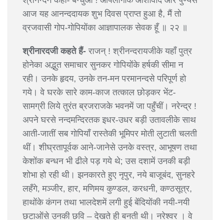
श्रीनन्दने कहा- बन्धुओ ! आपलोगोंके आशीर्वाद और पुण्यसे
आज यह आनन्ददायक शुभ दिवस प्राप्त हुआ है, मैं तो
व्रजवासी गोप-गोपियोंका आज्ञापालक सेवक हूँ ॥ २२ ॥
श्रीनारदजी कहते हैं-
राजन् ! श्रीनन्दरायजीके यहाँ पुत्र
होनेका अद्भुत समाचार सुनकर गोपियोंके हर्षकी सीमा न
रही। उनके हृदय, उनके तन-मन परमानन्दसे परिपूर्ण हो
गये। वे घरके सारे काम-काज तत्काल छोड़कर भेंट-
सामग्री लिये तुरंत ब्रजराजके भवनमें जा पहुँचीं। नरेन्द्र !
अपने घरसे नन्दमन्दिरतक इधर-उधर बड़ी उतावलीके साथ
आती-जातीं सब गोपियाँ रास्तेकी भूमिपर मोती लुटाती चलती
थीं। शीघ्रतापूर्वक आने-जानेसे उनके वस्त्र, आभूषण तथा
केशोंक बन्धन भी ढीले पड़ गये थे; उस दशामें उनकी बड़ी
शोभा हो रही थी। झनकारते हुए नृपुर, नये बाजूबंद, सुनहरे
लहँगे, मञ्जीर, हार, मणिमय कुण्डल, करधनी, कण्ठसूत्र,
हाथोंके कंगन तथा भालदेशमें लगी हुई बेंदियोंकी नयी-नयी
छटाओंसे उनकी छवि – देखते ही बनती थी। नरेश्वर । वे