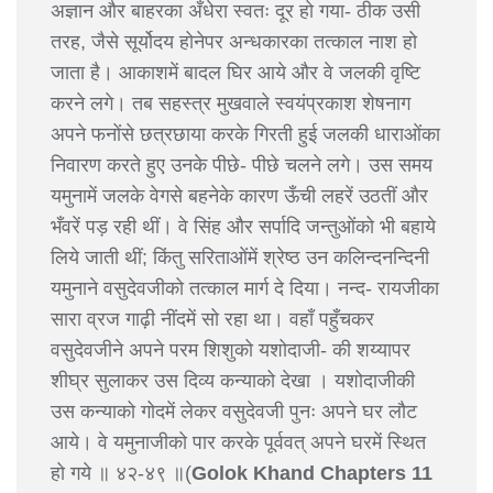
अज्ञान और बाहरका अँधेरा स्वतः दूर हो गया- ठीक उसी
तरह, जैसे सूर्योदय होनेपर अन्धकारका तत्काल नाश हो
जाता है। आकाशमें बादल घिर आये और वे जलकी वृष्टि
करने लगे। तब सहस्त्र मुखवाले स्वयंप्रकाश शेषनाग
अपने फनोंसे छत्रछाया करके गिरती हुई जलकी धाराओंका
निवारण करते हुए उनके पीछे- पीछे चलने लगे। उस समय
यमुनामें जलके वेगसे बहनेके कारण ऊँची लहरें उठतीं और
भँवरें पड़ रही थीं। वे सिंह और सर्पादि जन्तुओंको भी बहाये
लिये जाती थीं; किंतु सरिताओंमें श्रेष्ठ उन कलिन्दनन्दिनी
यमुनाने वसुदेवजीको तत्काल मार्ग दे दिया। नन्द- रायजीका
सारा व्रज गाढ़ी नींदमें सो रहा था। वहाँ पहुँचकर
वसुदेवजीने अपने परम शिशुको यशोदाजी- की शय्यापर
शीघ्र सुलाकर उस दिव्य कन्याको देखा । यशोदाजीकी
उस कन्याको गोदमें लेकर वसुदेवजी पुनः अपने घर लौट
आये। वे यमुनाजीको पार करके पूर्ववत् अपने घरमें स्थित
हो गये ॥ ४२-४९ ॥(
Golok Khand Chapters 11