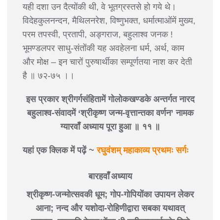
यही दशा उन दैत्योंकी थी, वे भूतग्रस्तसे हो गये थे।
विदेहकुलनन्दन, मैथिलनरेश, विष्णुभक्त, धर्मात्माओंमें मुख्य,
परम तपस्वी, प्रतापी, अङ्गराज, बहुलाश्व जनक !
भूमण्डलपर साधु-संतोंकी यह अवहेलना धर्म, अर्थ, काम
और मोक्ष – इन चारों पुरुषार्थीका सम्पूर्णतया नाश कर देती
है ॥ ७२-७५ ।।
इस प्रकार श्रीगर्गसंहितामें गोलोकखण्डके अन्तर्गत नारद
बहुलाश्व-संवादमें ‘श्रीकृष्ण जन्म-वृत्तान्तका वर्णन’ नामक
ग्यारवाँ अध्याय पूरा हुआ ॥ ११ ॥
यहां एक क्लिक में पढ़ें ~
रघुवंशम् महाकाव्य प्रथमः सर्गः
बारहवाँ अध्याय
श्रीकृष्ण-जन्मोत्सवकी धूम; गोप-गोपियोंका उपायन लेकर
आना; नन्द और यशोदा-रोहिणीद्वारा सबका यथावत्