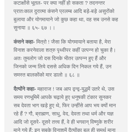
कटाक्षोंसे भूतल- पर क्या नहीं हो सकता ? तदनन्तर
प्रातःकाल दुरात्मा कंसने प्रलम्ब आदि बड़े-बड़े असुरोंको
बुलाया और योगमायाने जो कुछ कहा था, वह सब उनसे कह
सुनाया ॥ ६५- ६७ ।।
कंसने कहा-
मित्रो ! जैसा कि योगमायाने बताया है, मेरा
विनाश करनेवाला शत्रु पृथ्वीपर कहीं उत्पन्न हो चुका है।
अतः तुमलोग जो दस दिनके भीतर उत्पन्न हुए हैं और
जिनको जन्म लिये दससे अधिक दिन निकल गये हैं, उन
समस्त बालकोंको मार डालो ॥ ६८ ॥
दैत्योंने कहा-
महाराज ! जब आप द्वन्द्व-युद्धमें उतरे थे, उस
समय रणभूमिमें आपके चढ़ाये हुए धनुषकी टंकार सुनकर
सब देवता भाग खड़े हुए थे, फिर उन्हींसे आप भय क्यों मान
रहे हैं ? गौ, ब्राह्मण, साधु, वेद, देवता तथा धर्म और यज्ञ
आदि जो दूसरे- दूसरे तत्त्व हैं, वे ही भगवान् विष्णुके शरीर
माने गये हैं; इन सबके विनाशमें दैत्योंका बल ही समर्थ माना