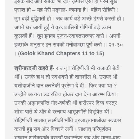
इसके बाद आप सबको भी दैव- कृपासे ऐसा ही परम सुख
प्राप्त हो – यह मेरी मङ्गल- कामना है। बहिन रोहिणी !
तुम बड़ी बुद्धिमती हो। सब कार्य बड़े अच्छे ढंगसे करती हो।
अपने घर आयी हुई ये व्रजवासिनी गोपियाँ बड़े उत्तम
कुलकी हैं। तुम इनका पूजन-स्वागतसत्कार करो। अपनी
इच्छाके अनुसार इन सबकी मनोवाञ्छा पूर्ण करो ॥ २९-३०
॥(
Golok Khand Chapters 11 to 15
)
श्रीनारदजी कहते हैं-
राजन् ! रोहिणीजी भी राजाकी बेटी
थीं। उनके हाथ तो स्वभावसे ही दानशील थे, उसपर भी
यशोदाजीने दान करनेकी प्ररेणा दे दी। फिर क्या था ?
उन्होंने अत्यन्त उदारचित्त होकर दान देना आरम्भ किया।
उनकी अङ्गकान्ति गौर-वर्णकी थी शरीरपर दिव्य वस्त्र
शोभा पाते थे और वे रत्नमय आभूषणोंसे विभूषित थीं।
रोहिणीजी साक्षात् लक्ष्मीकी भाँति व्रजाङ्गनाओंका सत्कार
करती हुई सब ओर विचरने लगीं। साक्षात् परिपूर्णतम
भगवान् श्रीकृष्णके व्रजमें पधारनेपर सब ओर मानव-वाद्य