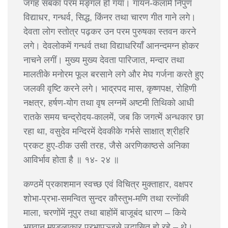
जगह सबका परम मङ्गल हो गया। गायन-कलामें निपुण
विद्याधर, गन्धर्व, सिद्ध, किंनर तथा चारण गीत गाने लगे।
देवता लोग स्तोत्र पढ़कर उन परम पुरुषका स्तवन करने
लगे। देवलोकमें गन्धर्व तथा विद्याधरियाँ आनन्दमग्न होकर
नाचने लगीं। मुख्य मुख्य देवता पारिजात, मन्दार तथा
मालतीके मनोरम फूल बरसाने लगे और मेघ गर्जना करते हुए
जलकी वृष्टि करने लगे। भाद्रपद मास, कृष्णपक्ष, रोहिणी
नक्षत्र, हर्षण-योग तथा वृष लग्नमें अष्टमी तिथिको आधी
रातके समय चन्द्रोदय-कालमें, जब कि जगत्में अन्धकार छा
रहा था, वसुदेव मन्दिरमें देवकीके गर्भसे साक्षात् श्रीहरि
प्रकट हुए-ठीक उसी तरह, जैसे अरणिकाष्ठसे अनिका
आविर्भाव होता है ॥ १४- २४ ॥
कण्ठमें प्रकाशमान स्वच्छ एवं विचित्र मुक्ताहार, वक्षपर
शोभा-प्रभा-समन्वित सुन्दर कौस्तुभ-मणि तथा रत्नोंकी
माला, चरणोंमें नूपुर तथा बाहोंमें बाजूबंद धारण – किये
भगवान् मण्डलाकार प्रभापुञ्जसे उद्भासित हो रहे – थे।