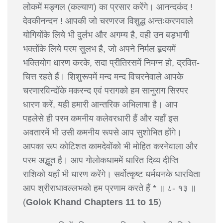
लोकमें मङ्गल (कल्याण) का प्रसार करेंगे। आनन्दकंद !
देवकीनन्दन ! आपकी जो चरणरज विशुद्ध अन्तःकरणवाले
योगियोंके लिये भी दुर्लभ और अगम्य है, वही उन बड़भागी
भक्तोंके लिये परम सुलभ है, जो अपने निर्मल हृदयमें
भक्तियोग धारण करके, सदा प्रीतिरसमें निमग्न हो, द्रवित-
चित्त रहते हैं। शिशुरूपमें मन्द मन्द विचरनेवाले आपके
चरणारविन्दोंके मकरन्द एवं परागको हम सानुराग सिरपर
धारण करें, यही हमारी आन्तरिक अभिलाषा है। आप
पहलेसे ही परम कमनीय कलेवरधारी हैं और यहाँ इस
अवतारमें भी उसी कमनीय रूपसे आप सुशोभित होंगे।
आपका रूप कोटिशत कामदेवोंको भी मोहित करनेवाला और
परम अद्भुत है। आप गोलोकधाममें धारित दिव्य दीप्ति
राशिको यहाँ भी धारण करेंगे। सर्वोत्कृष्ट धर्मधनके धारयिता
आप श्रीराधावल्लभको हम प्रणाम करते हैं * ॥ ८- १३ ॥
(
Golok Khand Chapters 11 to 15
)