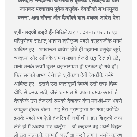
कंसद्वारा नन्दकन्या योगमायासे कृष्णके प्राकट्यकी बात
जानकर पश्चात्ताप पूर्वक वसुदेव- देवकीको बन्धनमुक्त
करना, क्षमा माँगना और दैत्योंको बाल-वधका आदेश देना
श्रीनारदजी कहते हैं-
मिथिलेश्वर ! तदनन्तर परात्पर एवं
परिपूर्णतम साक्षात् भगवान् श्रीकृष्ण पहले वसुदेवजीके मनमें
आविष्ट हुए। भगवान्का आवेश होते ही महामना वसुदेव सूर्य,
चन्द्रमा और अग्निके समान महान् तेजसे उद्भासित हो उठे,
मानो उनके रूपमें दूसरे यज्ञनारायण ही प्रकट हो गये हों।
फिर सबको अभय देनेवाले श्रीकृष्ण देवी देवकीके गर्भमें
आविष्ट हुए। इससे उस कारागृहमें देवकी उसी तरह दिव्य
दीप्तिसे दमक उठीं, जैसे घनमालामें चषला चमक उठती है।
देवकीके उस तेजस्वी रूपको देखकर कंस मन-ही-मन भयसे
व्याकुल होकर बोला- ‘यह मेरा प्राणहन्ता आ गया; क्योंकि
इसके पहले यह ऐसी तेजस्विनी नहीं थी। इस शिशुको जन्म
लेते ही मैं अवश्य मार डालूँगा।’ यों कहकर वह भयसे विह्वल
हो उस बालकके जन्मकी प्रतीक्षा करने लगा। भयके कारण