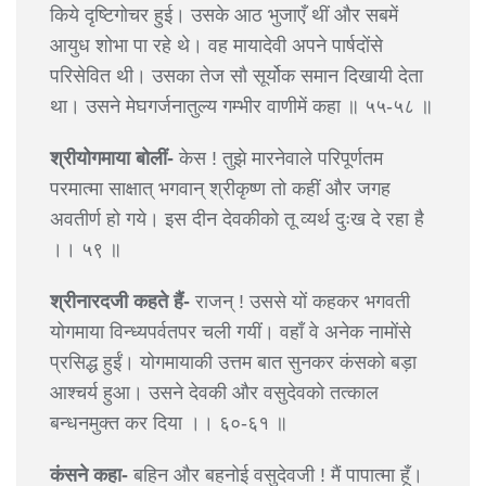
किये दृष्टिगोचर हुई। उसके आठ भुजाएँ थीं और सबमें
आयुध शोभा पा रहे थे। वह मायादेवी अपने पार्षदोंसे
परिसेवित थी। उसका तेज सौ सूर्योक समान दिखायी देता
था। उसने मेघगर्जनातुल्य गम्भीर वाणीमें कहा ॥ ५५-५८ ॥
श्रीयोगमाया बोलीं-
केस ! तुझे मारनेवाले परिपूर्णतम
परमात्मा साक्षात् भगवान् श्रीकृष्ण तो कहीं और जगह
अवतीर्ण हो गये। इस दीन देवकीको तू व्यर्थ दुःख दे रहा है
।। ५९ ॥
श्रीनारदजी कहते हैं-
राजन् ! उससे यों कहकर भगवती
योगमाया विन्ध्यपर्वतपर चली गयीं। वहाँ वे अनेक नामोंसे
प्रसिद्ध हुईं। योगमायाकी उत्तम बात सुनकर कंसको बड़ा
आश्चर्य हुआ। उसने देवकी और वसुदेवको तत्काल
बन्धनमुक्त कर दिया ।। ६०-६१ ॥
कंसने कहा-
बहिन और बहनोई वसुदेवजी ! मैं पापात्मा हूँ।